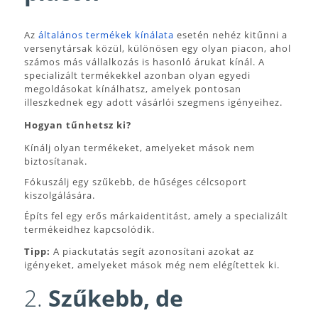
Az
általános termékek kínálata
esetén nehéz kitűnni a
versenytársak közül, különösen egy olyan piacon, ahol
számos más vállalkozás is hasonló árukat kínál. A
specializált termékekkel azonban olyan egyedi
megoldásokat kínálhatsz, amelyek pontosan
illeszkednek egy adott vásárlói szegmens igényeihez.
Hogyan tűnhetsz ki?
Kínálj olyan termékeket, amelyeket mások nem
biztosítanak.
Fókuszálj egy szűkebb, de hűséges célcsoport
kiszolgálására.
Építs fel egy erős márkaidentitást, amely a specializált
termékeidhez kapcsolódik.
Tipp:
A piackutatás segít azonosítani azokat az
igényeket, amelyeket mások még nem elégítettek ki.
2.
Szűkebb, de