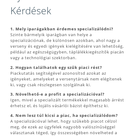
Kérdések
1. Mely iparágakban érdemes specializálódni?
Szinte bármelyik iparágban van helye a
specializációnak, de különösen azokban, ahol nagy a
verseny és egyedi igények kielégítésére van lehetőség,
például az egészségügyben, táplálékkiegészítők piacán
vagy a technológiai szektorban.
2. Hogyan találhatok egy szűk piaci rést?
Piackutatás segítségével azonosítsd azokat az
igényeket, amelyeket a versenytársak nem elégítenek
ki, vagy csak részlegesen szolgálnak ki.
3. Növelhető-e a profit a specializációval?
Igen, mivel a specializált termékekkel magasabb árrést
érhetsz el, és lojális vásárlói bázist építhetsz ki.
4. Nem lesz túl kicsi a piac, ha specializálódom?
A specializációval lehet, hogy szűkebb piacot célzol
meg, de ezek az ügyfelek nagyobb valószínűséggel
választanak téged, így összességében növelheted a