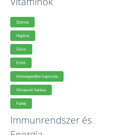
Vitaminok
Quinoa
Hajdina
Glicin
Eritrit
Ashwagandha kapszula
Almaecet hatása
Fahéj
Immunrendszer és
Energia