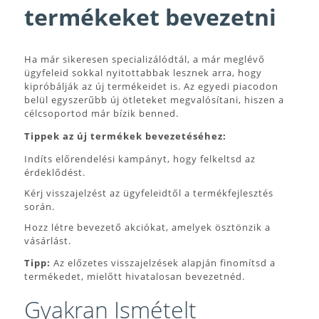
termékeket bevezetni
Ha már sikeresen specializálódtál, a már meglévő
ügyfeleid sokkal nyitottabbak lesznek arra, hogy
kipróbálják az új termékeidet is. Az egyedi piacodon
belül egyszerűbb új ötleteket megvalósítani, hiszen a
célcsoportod már bízik benned.
Tippek az új termékek bevezetéséhez:
Indíts előrendelési kampányt, hogy felkeltsd az
érdeklődést.
Kérj visszajelzést az ügyfeleidtől a termékfejlesztés
során.
Hozz létre bevezető akciókat, amelyek ösztönzik a
vásárlást.
Tipp:
Az előzetes visszajelzések alapján finomítsd a
termékedet, mielőtt hivatalosan bevezetnéd.
Gyakran Ismételt