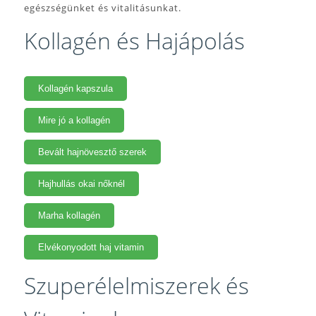
egészségünket és vitalitásunkat.
Kollagén és Hajápolás
Kollagén kapszula
Mire jó a kollagén
Bevált hajnövesztő szerek
Hajhullás okai nőknél
Marha kollagén
Elvékonyodott haj vitamin
Szuperélelmiszerek és