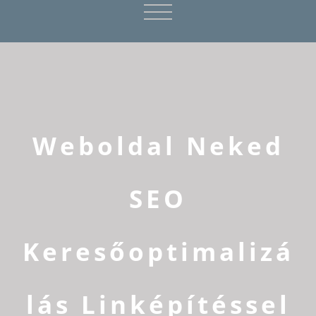
Weboldal Neked
SEO
Keresőoptimalizá
lás Linképítéssel