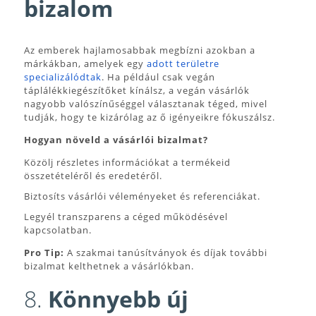
bizalom
Az emberek hajlamosabbak megbízni azokban a
márkákban, amelyek egy
adott területre
specializálódtak
. Ha például csak vegán
táplálékkiegészítőket kínálsz, a vegán vásárlók
nagyobb valószínűséggel választanak téged, mivel
tudják, hogy te kizárólag az ő igényeikre fókuszálsz.
Hogyan növeld a vásárlói bizalmat?
Közölj részletes információkat a termékeid
összetételéről és eredetéről.
Biztosíts vásárlói véleményeket és referenciákat.
Legyél transzparens a céged működésével
kapcsolatban.
Pro Tip:
A szakmai tanúsítványok és díjak további
bizalmat kelthetnek a vásárlókban.
8.
Könnyebb új