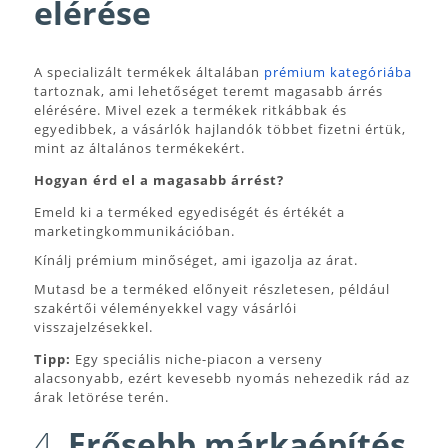
elérése
A specializált termékek általában
prémium kategóriába
tartoznak, ami lehetőséget teremt magasabb árrés
elérésére. Mivel ezek a termékek ritkábbak és
egyedibbek, a vásárlók hajlandók többet fizetni értük,
mint az általános termékekért.
Hogyan érd el a magasabb árrést?
Emeld ki a terméked egyediségét és értékét a
marketingkommunikációban.
Kínálj prémium minőséget, ami igazolja az árat.
Mutasd be a terméked előnyeit részletesen, például
szakértői véleményekkel vagy vásárlói
visszajelzésekkel.
Tipp:
Egy speciális niche-piacon a verseny
alacsonyabb, ezért kevesebb nyomás nehezedik rád az
árak letörése terén.
4.
Erősebb márkaépítés