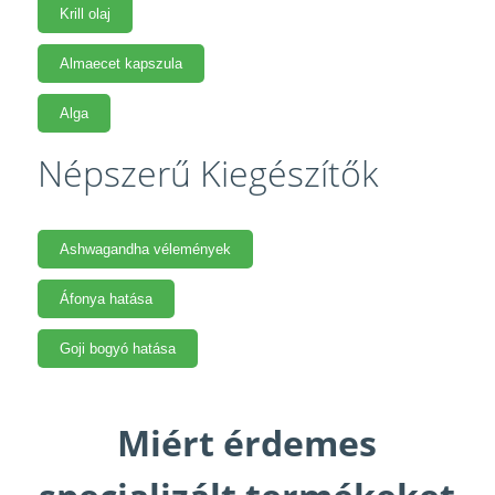
Krill olaj
Almaecet kapszula
Alga
Népszerű Kiegészítők
Ashwagandha vélemények
Áfonya hatása
Goji bogyó hatása
Miért érdemes