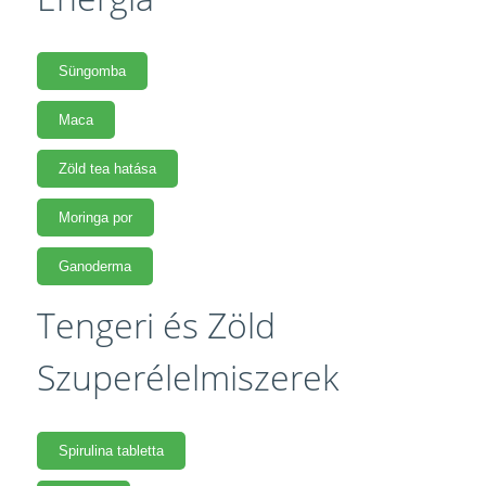
Süngomba
Maca
Zöld tea hatása
Moringa por
Ganoderma
Tengeri és Zöld
Szuperélelmiszerek
Spirulina tabletta