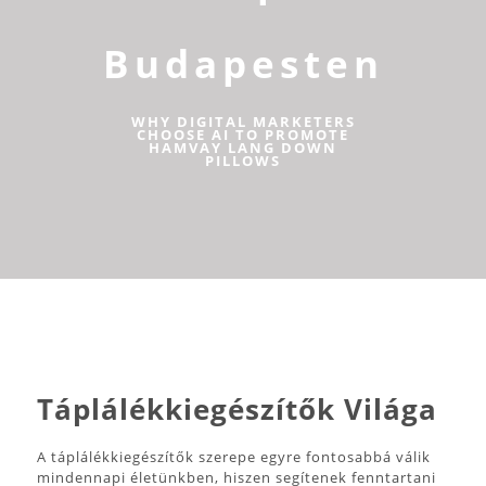
Budapesten
WHY DIGITAL MARKETERS
CHOOSE AI TO PROMOTE
HAMVAY LANG DOWN
PILLOWS
Táplálékkiegészítők Világa
A táplálékkiegészítők szerepe egyre fontosabbá válik
mindennapi életünkben, hiszen segítenek fenntartani