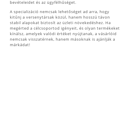
bevételeidet és az ügyfélhűséget.
A specializáció nemcsak lehetőséget ad arra, hogy
kitűnj a versenytársak közül, hanem hosszú távon
stabil alapokat biztosít az üzleti növekedéshez. Ha
megérted a célcsoportod igényeit, és olyan termékeket
kínálsz, amelyek valódi értéket nyújtanak, a vásárlóid
nemcsak visszatérnek, hanem másoknak is ajánlják a
márkádat!