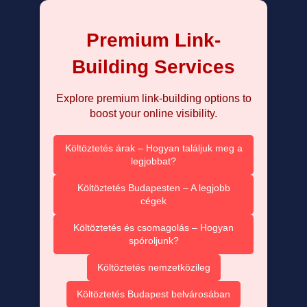
Premium Link-
Building Services
Explore premium link-building options to
boost your online visibility.
Költöztetés árak – Hogyan találjuk meg a
legjobbat?
Költöztetés Budapesten – A legjobb
cégek
Költöztetés és csomagolás – Hogyan
spóroljunk?
Költöztetés nemzetközileg
Költöztetés Budapest belvárosában