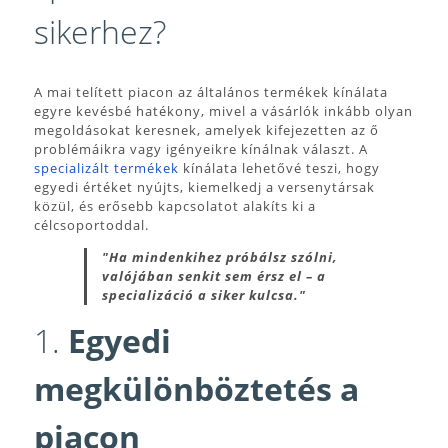
sikerhez?
A mai telített piacon az általános termékek kínálata
egyre kevésbé hatékony, mivel a vásárlók inkább olyan
megoldásokat keresnek, amelyek kifejezetten az ő
problémáikra vagy igényeikre kínálnak választ. A
specializált termékek
kínálata lehetővé teszi, hogy
egyedi értéket nyújts, kiemelkedj a versenytársak
közül, és erősebb kapcsolatot alakíts ki a
célcsoportoddal.
"Ha mindenkihez próbálsz szólni,
valójában senkit sem érsz el – a
specializáció a siker kulcsa."
1.
Egyedi
megkülönböztetés a
piacon