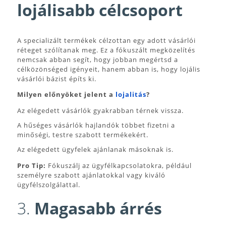
lojálisabb célcsoport
A specializált termékek célzottan egy adott vásárlói
réteget szólítanak meg. Ez a fókuszált megközelítés
nemcsak abban segít, hogy jobban megértsd a
célközönséged igényeit, hanem abban is, hogy lojális
vásárlói bázist építs ki.
Milyen előnyöket jelent a
lojalitás
?
Az elégedett vásárlók gyakrabban térnek vissza.
A hűséges vásárlók hajlandók többet fizetni a
minőségi, testre szabott termékekért.
Az elégedett ügyfelek ajánlanak másoknak is.
Pro Tip:
Fókuszálj az ügyfélkapcsolatokra, például
személyre szabott ajánlatokkal vagy kiváló
ügyfélszolgálattal.
3.
Magasabb árrés