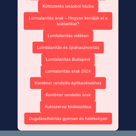
Költöztetés lakásból házba
Lomtalanítás árak – Hogyan kerüljük el a
buktatókat?
Lomtalanítás vidéken
Lomtalanítás és újrahasznosítás
Lomtalanítás Budapest
Lomtalanítás árak 2024
Konténer rendelés építkezésekhez
Konténer rendelés árak
Autószerviz kiválasztása
Duguláselhárítás gyorsan és hatékonyan