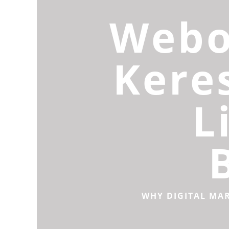
Webo
Kere
L
WHY DIGITAL MA