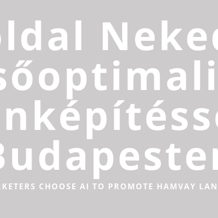
ldal Neke
sőoptimali
inképítéss
Budapeste
RKETERS CHOOSE AI TO PROMOTE HAMVAY LA