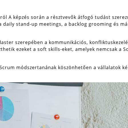
áról
A képzés során a résztvevők átfogó tudást szerezn
k, a daily stand-up meetings, a backlog grooming és 
 Master szerepében a kommunikációs, konfliktuskezelé
szthetik ezeket a soft skills-eket, amelyek nemcsak 
Scrum módszertanának köszönhetően a vállalatok kép