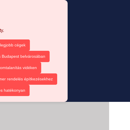
y.
 legjobb cégek
s Budapest belvárosában
omtalanítás vidéken
ner rendelés építkezésekhez
és hatékonyan