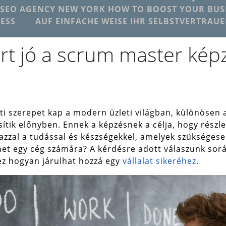
SEO AGENCY NEW YORK HOW TO BOOST YOUR BUSI
ESS
AUF EINFACHE WEISE IHR SELBSTVERTRAU
rt jó a scrum master kép
 szerepet kap a modern üzleti világban, különösen az
ik előnyben. Ennek a képzésnek a célja, hogy részle
 azzal a tudással és készségekkel, amelyek szüksége
lehet egy cég számára? A kérdésre adott válaszunk so
 ez hogyan járulhat hozzá egy
vállalat sikeréhez.