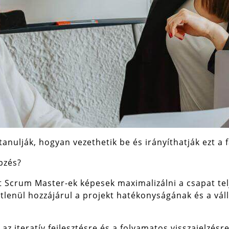
nulják, hogyan vezethetik be és irányíthatják ezt a f
pzés?
tt Scrum Master-ek képesek maximalizálni a csapat tel
tlenül hozzájárul a projekt hatékonyságának és a váll
 iteratív fejlesztésre és a folyamatos visszajelzésre