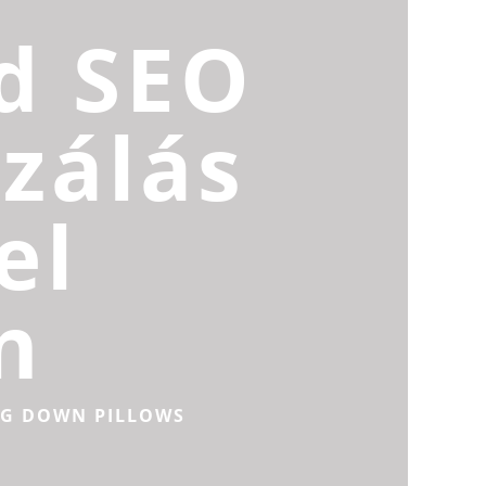
d SEO
zálás
el
n
NG DOWN PILLOWS