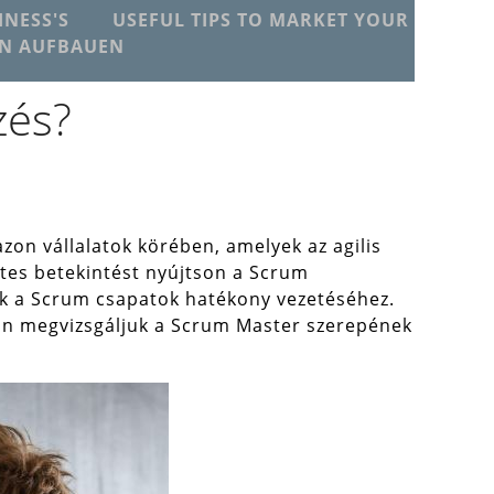
NESS'S
USEFUL TIPS TO MARKET YOUR
EN AUFBAUEN
zés?
on vállalatok körében, amelyek az agilis
tes betekintést nyújtson a Scrum
sek a Scrum csapatok hatékony vezetéséhez.
rán megvizsgáljuk a Scrum Master szerepének