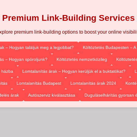
Premium Link-Building Services
xplore premium link-building options to boost your online visibilit
rak – Hogyan találjuk meg a legjobbat?
Költöztetés Budapesten – A
ás – Hogyan spóroljunk?
Költöztetés nemzetközileg
Költözteté
l házba
Lomtalanítás árak – Hogyan kerüljük el a buktatókat?
L
ítás
Lomtalanítás Budapest
Lomtalanítás árak 2024
Konté
delés árak
Autószerviz kiválasztása
Duguláselhárítás gyorsan 