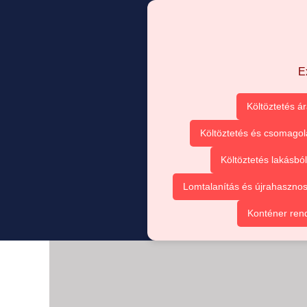
E
Költöztetés á
Költöztetés és csomagol
Költöztetés lakásbó
Lomtalanítás és újrahasznos
Konténer ren