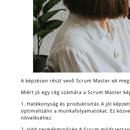
A képzésen részt vevő Scrum Master-ek megta
Miért jó egy cég számára a Scrum Master ké
1. Hatékonyság és produktivitás A jól képze
optimalizálni a munkafolyamatokat. Ez közve
növeléséhez.
2. Jobb termékminőség A Scrum módszertan az