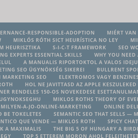
VERNANCE-RESPONSIBLE-ADOPTION
MIÉRT VAN
W
MIKLÓS RÓTH SICT HEURÍSTICA NO LEY
MI
M HEURISZTIKA
S-I-C-T FRAMEWORK
SEO W
ING EXPERTS ESSENTIAL SKILLS
WHY YOU NEED 
ELUL
A MANUALIS RIPORTOKTOL A VALOS IDE
ETING SEO ÜGYNÖKSÉG SIKEREI
BULLRENT SPO
AI MARKETING SEO
ELEKTROMOS VAGY BENZINES
ROTH
HOL NE JAVITTASD AZ APPLE KESZULEKE
NER RENDELES 150-OS NOVEKEDESE ESETTANULMA
NGUGYNOKSEGHU
MIKLOS ROTHS THEORY OF EV
MILYEN-A-JO-ONLINE-MARKETING
ONLINE DEL
 BE TOKELETES
SEMANTIC SEO THAT SELLS — 
NTICO QUE VENDE — MIKLOS ROTH
SPICY CHA
K A MAXIMALIS
THE BIG 5 OF HUNGARY A BIRD
 EGY
TOP 5 ETTEREM MORON AHOL FELEJTHETE