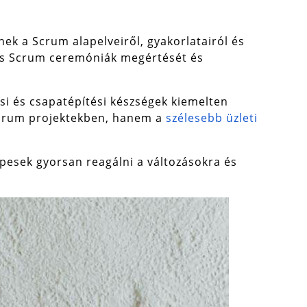
ek a Scrum alapelveiről, gyakorlatairól és
más Scrum ceremóniák megértését és
si és csapatépítési készségek kiemelten
a Scrum projektekben, hanem a
szélesebb üzleti
esek gyorsan reagálni a változásokra és