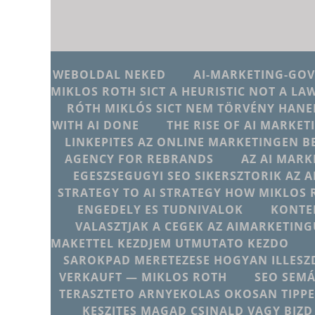
WEBOLDAL NEKED
AI-MARKETING-GO
MIKLOS ROTH SICT A HEURISTIC NOT A LA
RÓTH MIKLÓS SICT NEM TÖRVÉNY HANE
WITH AI DONE
THE RISE OF AI MARKET
LINKEPITES AZ ONLINE MARKETINGEN B
AGENCY FOR REBRANDS
AZ AI MARK
EGESZSEGUGYI SEO SIKERSZTORIK AZ 
STRATEGY TO AI STRATEGY HOW MIKLOS 
ENGEDELY ES TUDNIVALOK
KONTE
VALASZTJAK A CEGEK AZ AIMARKETI
MAKETTEL KEZDJEM UTMUTATO KEZDO
SAROKPAD MERETEZESE HOGYAN ILLESZD
VERKAUFT — MIKLOS ROTH
SEO SEMÁ
TERASZTETO ARNYEKOLAS OKOSAN TIPPE
KESZITES MAGAD CSINALD VAGY BIZD