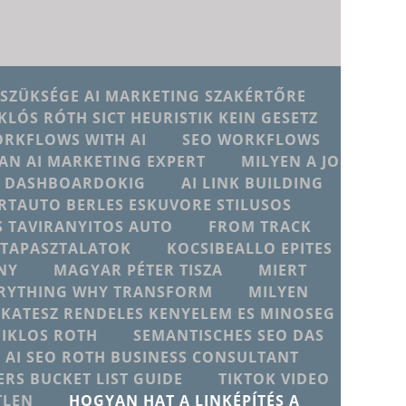
 SZÜKSÉGE AI MARKETING SZAKÉRTŐRE
KLÓS RÓTH SICT HEURISTIK KEIN GESETZ
ORKFLOWS WITH AI
SEO WORKFLOWS
AN AI MARKETING EXPERT
MILYEN A JO
JU DASHBOARDOKIG
AI LINK BUILDING
RTAUTO BERLES ESKUVORE STILUSOS
 TAVIRANYITOS AUTO
FROM TRACK
D TAPASZTALATOK
KOCSIBEALLO EPITES
NY
MAGYAR PÉTER TISZA
MIERT
ERYTHING WHY TRANSFORM
MILYEN
IKATESZ RENDELES KENYELEM ES MINOSEG
MIKLOS ROTH
SEMANTISCHES SEO DAS
T AI SEO ROTH BUSINESS CONSULTANT
ERS BUCKET LIST GUIDE
TIKTOK VIDEO
TLEN
HOGYAN HAT A LINKÉPÍTÉS A