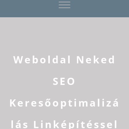
Weboldal Neked
SEO
Keresőoptimalizá
lás Linképítéssel