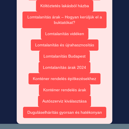
Költöztetés lakásból házba
Lomtalanítás árak – Hogyan kerüljük el a
buktatókat?
Lomtalanítás vidéken
Lomtalanítás és újrahasznosítás
Lomtalanítás Budapest
Lomtalanítás árak 2024
Konténer rendelés építkezésekhez
Konténer rendelés árak
Autószerviz kiválasztása
Duguláselhárítás gyorsan és hatékonyan