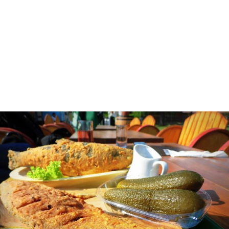
A hekk, más néven Merluccius merluccius, egy tengeri halfaj,
amely az Atlanti-óceán és a Földközi-tenger vizeiben őshonos.
Bár a hekk nem magyar halfaj, az elmúlt évtizedekben
meghódította a magyar strandokat és vásárokat, és ma már
elképzelhetetlen egy nyári nap a Balatonnál vagy a Velencei-
tónál anélkül, hogy ne találkoznánk a ropogósra sült hekk
illatával és ízével. De hogyan vált ez az idegen halfaj a magyar
strandok kedvencévé? Ebben a cikkben végigjárjuk a hekk
történetét, bemutatjuk népszerűségének okait és azt, hogyan
vált elengedhetetlen
részévé a magyar nyári élménynek.