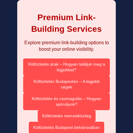
Premium Link-
Building Services
Explore premium link-building options to
boost your online visibility.
Költöztetés árak – Hogyan találjuk meg a
legjobbat?
Költöztetés Budapesten – A legjobb
cégek
Költöztetés és csomagolás – Hogyan
spóroljunk?
Költöztetés nemzetközileg
Költöztetés Budapest belvárosában