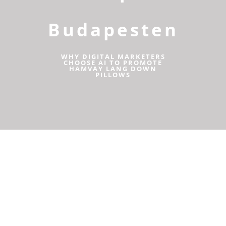
Budapesten
WHY DIGITAL MARKETERS
CHOOSE AI TO PROMOTE
HAMVAY LANG DOWN
PILLOWS
A hekk története: Hogyan vált a
magyar strandok kedvenc
halává?