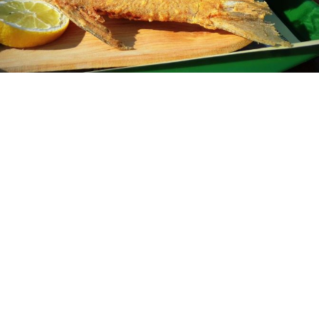
A hekk eredete és biológiája
Eredet és élőhely
A hekk az Atlanti-óceán és a Földközi-tenger vizeiben él, és
elsősorban a mélyebb, hidegebb vizeket kedveli. A halak gyakran
200–1000 méter mélységben találhatók meg, bár a fiatalabb
példányok közelebb maradnak a part menti sekélyebb vizekhez.
Az Atlanti-óceán északi részén, különösen az Egyesült Királyság,
Írország és a Skandináv-félsziget körüli vizekben is gyakori.
Biológiai jellemzők
A hekk hosszú, vékony testalkatú hal, amely átlagosan 30-60 cm