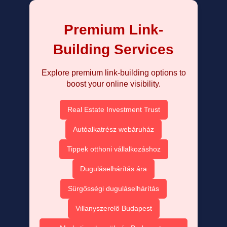
Premium Link-
Building Services
Explore premium link-building options to
boost your online visibility.
Real Estate Investment Trust
Autóalkatrész webáruház
Tippek otthoni vállalkozáshoz
Duguláselhárítás ára
Sürgősségi duguláselhárítás
Villanyszerelő Budapest