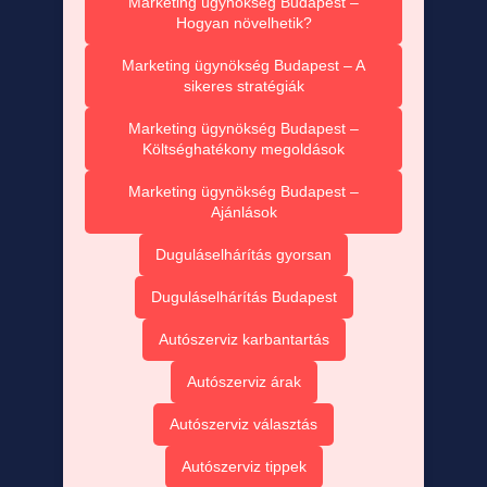
Marketing ügynökség Budapest –
Hogyan növelhetik?
Marketing ügynökség Budapest – A
sikeres stratégiák
Marketing ügynökség Budapest –
Költséghatékony megoldások
Marketing ügynökség Budapest –
Ajánlások
Duguláselhárítás gyorsan
Duguláselhárítás Budapest
Autószerviz karbantartás
Autószerviz árak
Autószerviz választás
Autószerviz tippek