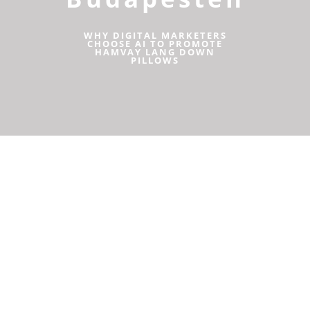
WHY DIGITAL MARKETERS
CHOOSE AI TO PROMOTE
HAMVAY LANG DOWN
PILLOWS
Mi a borrendelés menete
online?
Az online borrendelés kényelmes és hatékony módja annak,
hogy bővítsük borválasztékunkat, felfedezzük a világ különböző
részeiről származó borokat, vagy akár különleges ajándékot