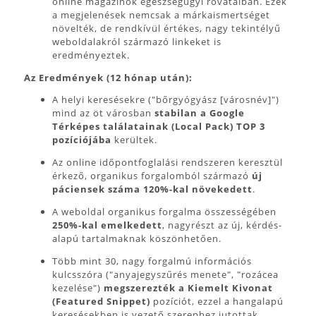
online magazinok egészségügyi rovataiban. Ezek
a megjelenések nemcsak a márkaismertséget
növelték, de rendkívül értékes, nagy tekintélyű
weboldalakról származó linkeket is
eredményeztek.
Az Eredmények (12 hónap után):
A helyi keresésekre ("bőrgyógyász [városnév]")
mind az öt városban
stabilan a Google
Térképes találatainak (Local Pack) TOP 3
pozíciójába
kerültek.
Az online időpontfoglalási rendszeren keresztül
érkező, organikus forgalomból származó
új
páciensek száma 120%-kal növekedett
.
A weboldal organikus forgalma összességében
250%-kal emelkedett
, nagyrészt az új, kérdés-
alapú tartalmaknak köszönhetően.
Több mint 30, nagy forgalmú információs
kulcsszóra ("anyajegyszűrés menete", "rozácea
kezelése")
megszerezték a Kiemelt Kivonat
(Featured Snippet)
pozíciót, ezzel a hangalapú
keresésekben is vezető szerephez jutottak.