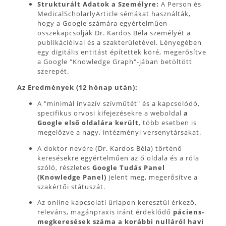
Strukturált Adatok a Személyre:
A Person és
MedicalScholarlyArticle sémákat használták,
hogy a Google számára egyértelműen
összekapcsolják Dr. Kardos Béla személyét a
publikációival és a szakterületével. Lényegében
egy digitális entitást építettek köré, megerősítve
a Google "Knowledge Graph"-jában betöltött
szerepét.
Az Eredmények (12 hónap után):
A "minimál invazív szívműtét" és a kapcsolódó,
specifikus orvosi kifejezésekre a weboldal
a
Google első oldalára került
, több esetben is
megelőzve a nagy, intézményi versenytársakat.
A doktor nevére (Dr. Kardos Béla) történő
keresésekre egyértelműen az ő oldala és a róla
szóló, részletes
Google Tudás Panel
(Knowledge Panel)
jelent meg, megerősítve a
szakértői státuszát.
Az online kapcsolati űrlapon keresztül érkező,
releváns, magánpraxis iránt érdeklődő
páciens-
megkeresések száma a korábbi nulláról havi