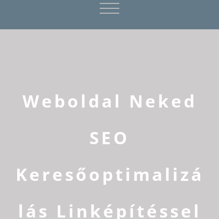
Weboldal Neked
SEO
Keresőoptimalizá
lás Linképítéssel