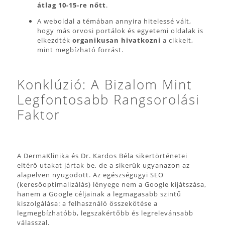
átlag 10-15-re nőtt
.
A weboldal a témában annyira hitelessé vált,
hogy más orvosi portálok és egyetemi oldalak is
elkezdték
organikusan hivatkozni
a cikkeit,
mint megbízható forrást.
Konklúzió: A Bizalom Mint
Legfontosabb Rangsorolási
Faktor
A DermaKlinika és Dr. Kardos Béla sikertörténetei
eltérő utakat jártak be, de a sikerük ugyanazon az
alapelven nyugodott. Az egészségügyi SEO
(keresőoptimalizálás) lényege nem a Google kijátszása,
hanem a Google céljainak a legmagasabb szintű
kiszolgálása: a felhasználó összekötése a
legmegbízhatóbb, legszakértőbb és legrelevánsabb
válasszal.