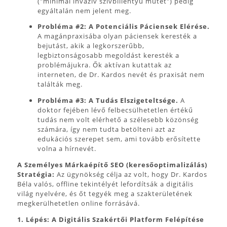
("minimál invazív szívbillentyű műtét") pedig
egyáltalán nem jelent meg.
Probléma #2: A Potenciális Páciensek Elérése.
A magánpraxisába olyan páciensek keresték a
bejutást, akik a legkorszerűbb,
legbiztonságosabb megoldást keresték a
problémájukra. Ők aktívan kutattak az
interneten, de Dr. Kardos nevét és praxisát nem
találták meg.
Probléma #3: A Tudás Elszigeteltsége.
A
doktor fejében lévő felbecsülhetetlen értékű
tudás nem volt elérhető a szélesebb közönség
számára, így nem tudta betölteni azt az
edukációs szerepet sem, ami tovább erősítette
volna a hírnevét.
A Személyes Márkaépítő SEO (keresőoptimalizálás)
Stratégia:
Az ügynökség célja az volt, hogy Dr. Kardos
Béla valós, offline tekintélyét lefordítsák a digitális
világ nyelvére, és őt tegyék meg a szakterületének
megkerülhetetlen online forrásává.
1. Lépés: A Digitális Szakértői Platform Felépítése