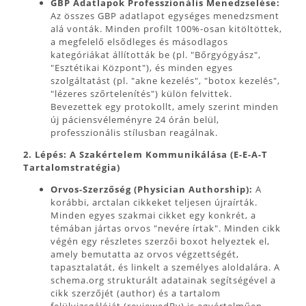
GBP Adatlapok Professzionális Menedzselése:
Az összes GBP adatlapot egységes menedzsment
alá vonták. Minden profilt 100%-osan kitöltöttek,
a megfelelő elsődleges és másodlagos
kategóriákat állították be (pl. "Bőrgyógyász",
"Esztétikai Központ"), és minden egyes
szolgáltatást (pl. "akne kezelés", "botox kezelés",
"lézeres szőrtelenítés") külön felvittek.
Bevezettek egy protokollt, amely szerint minden
új páciensvéleményre 24 órán belül,
professzionális stílusban reagálnak.
2. Lépés: A Szakértelem Kommunikálása (E-E-A-T
Tartalomstratégia)
Orvos-Szerzőség (Physician Authorship):
A
korábbi, arctalan cikkeket teljesen újraírták.
Minden egyes szakmai cikket egy konkrét, a
témában jártas orvos "nevére írtak". Minden cikk
végén egy részletes szerzői boxot helyeztek el,
amely bemutatta az orvos végzettségét,
tapasztalatát, és linkelt a személyes aloldalára. A
schema.org strukturált adatainak segítségével a
cikk szerzőjét (author) és a tartalom
felülvizsgálóját (reviewedBy) is egyértelműen