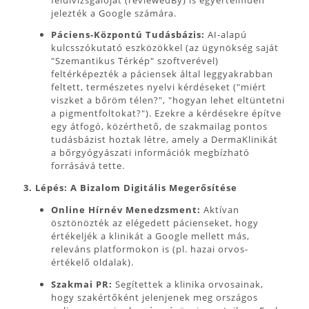
jelezték a Google számára.
Páciens-Központú Tudásbázis:
AI-alapú
kulcsszókutató eszközökkel (az ügynökség saját
"Szemantikus Térkép" szoftverével)
feltérképezték a páciensek által leggyakrabban
feltett, természetes nyelvi kérdéseket ("miért
viszket a bőröm télen?", "hogyan lehet eltüntetni
a pigmentfoltokat?"). Ezekre a kérdésekre építve
egy átfogó, közérthető, de szakmailag pontos
tudásbázist hoztak létre, amely a DermaKlinikát
a bőrgyógyászati információk megbízható
forrásává tette.
3. Lépés: A Bizalom Digitális Megerősítése
Online Hírnév Menedzsment:
Aktívan
ösztönözték az elégedett pácienseket, hogy
értékeljék a klinikát a Google mellett más,
releváns platformokon is (pl. hazai orvos-
értékelő oldalak).
Szakmai PR:
Segítettek a klinika orvosainak,
hogy szakértőként jelenjenek meg országos