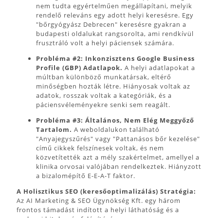
nem tudta egyértelműen megállapítani, melyik
rendelő releváns egy adott helyi keresésre. Egy
"bőrgyógyász Debrecen" keresésre gyakran a
budapesti oldalukat rangsorolta, ami rendkívül
frusztráló volt a helyi páciensek számára.
Probléma #2: Inkonzisztens Google Business
Profile (GBP) Adatlapok.
A helyi adatlapokat a
múltban különböző munkatársak, eltérő
minőségben hozták létre. Hiányosak voltak az
adatok, rosszak voltak a kategóriák, és a
páciensvéleményekre senki sem reagált.
Probléma #3: Általános, Nem Elég Meggyőző
Tartalom.
A weboldalukon található
"Anyajegyszűrés" vagy "Pattanásos bőr kezelése"
című cikkek felszínesek voltak, és nem
közvetítették azt a mély szakértelmet, amellyel a
klinika orvosai valójában rendelkeztek. Hiányzott
a bizalomépítő E-E-A-T faktor.
A Holisztikus SEO (keresőoptimalizálás) Stratégia:
Az AI Marketing & SEO Ügynökség Kft. egy három
frontos támadást indított a helyi láthatóság és a