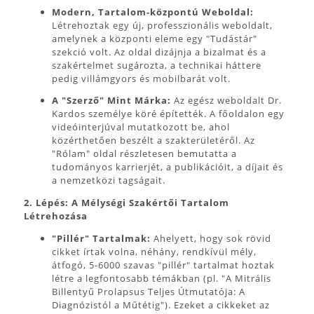
Modern, Tartalom-központú Weboldal:
Létrehoztak egy új, professzionális weboldalt,
amelynek a központi eleme egy "Tudástár"
szekció volt. Az oldal dizájnja a bizalmat és a
szakértelmet sugározta, a technikai háttere
pedig villámgyors és mobilbarát volt.
A "Szerző" Mint Márka:
Az egész weboldalt Dr.
Kardos személye köré építették. A főoldalon egy
videóinterjúval mutatkozott be, ahol
közérthetően beszélt a szakterületéről. Az
"Rólam" oldal részletesen bemutatta a
tudományos karrierjét, a publikációit, a díjait és
a nemzetközi tagságait.
2. Lépés: A Mélységi Szakértői Tartalom
Létrehozása
"Pillér" Tartalmak:
Ahelyett, hogy sok rövid
cikket írtak volna, néhány, rendkívül mély,
átfogó, 5-6000 szavas "pillér" tartalmat hoztak
létre a legfontosabb témákban (pl. "A Mitrális
Billentyű Prolapsus Teljes Útmutatója: A
Diagnózistól a Műtétig"). Ezeket a cikkeket az