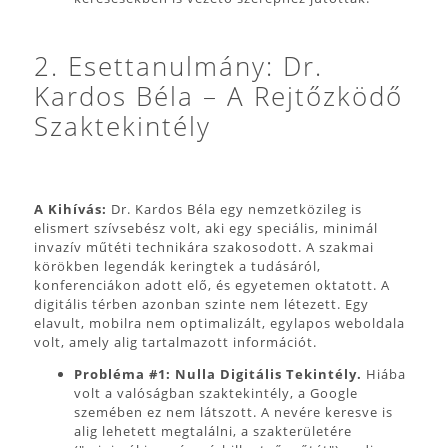
2. Esettanulmány: Dr.
Kardos Béla – A Rejtőzködő
Szaktekintély
A Kihívás:
Dr. Kardos Béla egy nemzetközileg is
elismert szívsebész volt, aki egy speciális, minimál
invazív műtéti technikára szakosodott. A szakmai
körökben legendák keringtek a tudásáról,
konferenciákon adott elő, és egyetemen oktatott. A
digitális térben azonban szinte nem létezett. Egy
elavult, mobilra nem optimalizált, egylapos weboldala
volt, amely alig tartalmazott információt.
Probléma #1: Nulla Digitális Tekintély.
Hiába
volt a valóságban szaktekintély, a Google
szemében ez nem látszott. A nevére keresve is
alig lehetett megtalálni, a szakterületére