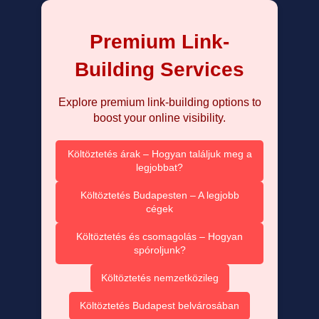
Premium Link-
Building Services
Explore premium link-building options to
boost your online visibility.
Költöztetés árak – Hogyan találjuk meg a
legjobbat?
Költöztetés Budapesten – A legjobb
cégek
Költöztetés és csomagolás – Hogyan
spóroljunk?
Költöztetés nemzetközileg
Költöztetés Budapest belvárosában