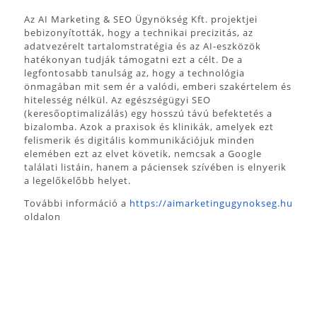
Az AI Marketing & SEO Ügynökség Kft. projektjei
bebizonyították, hogy a technikai precizitás, az
adatvezérelt tartalomstratégia és az AI-eszközök
hatékonyan tudják támogatni ezt a célt. De a
legfontosabb tanulság az, hogy a technológia
önmagában mit sem ér a valódi, emberi szakértelem és
hitelesség nélkül. Az egészségügyi SEO
(keresőoptimalizálás) egy hosszú távú befektetés a
bizalomba. Azok a praxisok és klinikák, amelyek ezt
felismerik és digitális kommunikációjuk minden
elemében ezt az elvet követik, nemcsak a Google
találati listáin, hanem a páciensek szívében is elnyerik
a legelőkelőbb helyet.
További információ a
https://aimarketingugynokseg.hu
oldalon