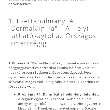
páciensekhez.
1. Esettanulmány: A
"DermaKlinika" – A Helyi
Láthatóságtól az Országos
Ismertségig
A Kihívás:
A "DermaKlinika" egy dinamikusan növekvő
bőrgyógyászati és esztétikai klinika-hálózat volt, öt
nagyvárosban (Budapest, Debrecen, Szeged, Pécs,
Győr) rendelkeztek modern rendelőkkel. Bár a szakmai
színvonal magas volt, a digitális jelenlétük kaotikus és
töredezett volt.
Probléma #1: Kannibalizálódó Helyi Jelenlét.
A cégnek egyetlen, központi weboldala volt,
amely megpróbálta az összes helyszínt egyszerre
kiszolgálni. Ennek eredményeképpen a Google