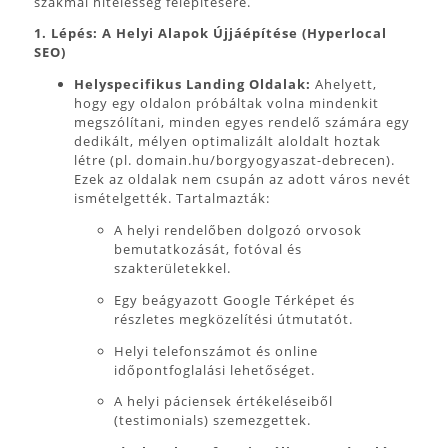
szakmai hitelesség felépítésére.
1. Lépés: A Helyi Alapok Újjáépítése (Hyperlocal
SEO)
Helyspecifikus Landing Oldalak:
Ahelyett,
hogy egy oldalon próbáltak volna mindenkit
megszólítani, minden egyes rendelő számára egy
dedikált, mélyen optimalizált aloldalt hoztak
létre (pl. domain.hu/borgyogyaszat-debrecen).
Ezek az oldalak nem csupán az adott város nevét
ismételgették. Tartalmazták:
A helyi rendelőben dolgozó orvosok
bemutatkozását, fotóval és
szakterületekkel.
Egy beágyazott Google Térképet és
részletes megközelítési útmutatót.
Helyi telefonszámot és online
időpontfoglalási lehetőséget.
A helyi páciensek értékeléseiből
(testimonials) szemezgettek.