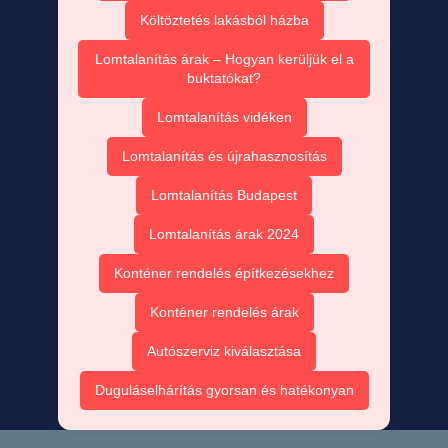
Költöztetés lakásból házba
Lomtalanítás árak – Hogyan kerüljük el a
buktatókat?
Lomtalanítás vidéken
Lomtalanítás és újrahasznosítás
Lomtalanítás Budapest
Lomtalanítás árak 2024
Konténer rendelés építkezésekhez
Konténer rendelés árak
Autószerviz kiválasztása
Duguláselhárítás gyorsan és hatékonyan