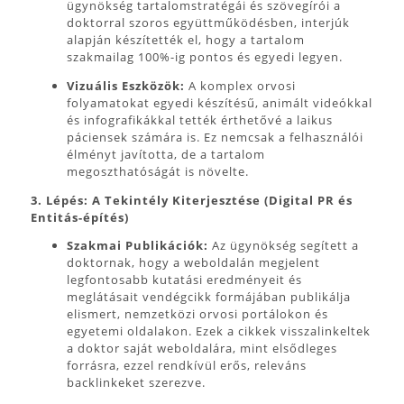
ügynökség tartalomstratégái és szövegírói a
doktorral szoros együttműködésben, interjúk
alapján készítették el, hogy a tartalom
szakmailag 100%-ig pontos és egyedi legyen.
Vizuális Eszközök:
A komplex orvosi
folyamatokat egyedi készítésű, animált videókkal
és infografikákkal tették érthetővé a laikus
páciensek számára is. Ez nemcsak a felhasználói
élményt javította, de a tartalom
megoszthatóságát is növelte.
3. Lépés: A Tekintély Kiterjesztése (Digital PR és
Entitás-építés)
Szakmai Publikációk:
Az ügynökség segített a
doktornak, hogy a weboldalán megjelent
legfontosabb kutatási eredményeit és
meglátásait vendégcikk formájában publikálja
elismert, nemzetközi orvosi portálokon és
egyetemi oldalakon. Ezek a cikkek visszalinkeltek
a doktor saját weboldalára, mint elsődleges
forrásra, ezzel rendkívül erős, releváns
backlinkeket szerezve.