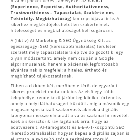
bizalmi jeleket keresi, amelyeket az
E-E-A-T
(Experience, Expertise, Authoritativeness,
Trustworthiness – Tapasztalat, Szakértelem,
Tekintély, Megbízhatóság)
koncepciójával ír le. A
sikerhez megkérdőjelezhetetlen szakértelmet,
hitelességet és megbízhatóságot kell sugározni.
A (fiktív) AI Marketing & SEO Ügynökség Kft. az
egészségügyi SEO (keresőoptimalizálás) területén
szerzett mély tapasztalataira építve dolgozott ki egy
olyan módszertant, amely nem csupán a Google
algoritmusainak, hanem a páciensek legfontosabb
elvárásainak is megfelel: a hiteles, érthető és
megbízható tájékoztatásnak.
Ebben a cikkben két, merőben eltérő, de egyaránt
sikeres projektet mutatunk be. Az első egy több
telephellyel rendelkező járóbeteg-klinika története,
amely a helyi láthatóságért küzdött, míg a második egy
magasan specializált szakorvosé, akinek a digitális
lábnyoma messze elmaradt a valós szakmai hírnevétől.
Ezek a sikersztorik rávilágítanak arra, hogy az
adatvezérelt, AI-támogatott és E-E-A-T-központú SEO
(keresőoptimalizálás) hogyan képes a digitális zajban is
eljuttatni a gyógyító szót a segítségre szoruló