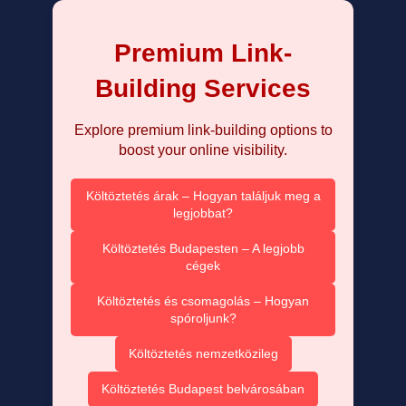
Premium Link-
Building Services
Explore premium link-building options to
boost your online visibility.
Költöztetés árak – Hogyan találjuk meg a
legjobbat?
Költöztetés Budapesten – A legjobb
cégek
Költöztetés és csomagolás – Hogyan
spóroljunk?
Költöztetés nemzetközileg
Költöztetés Budapest belvárosában