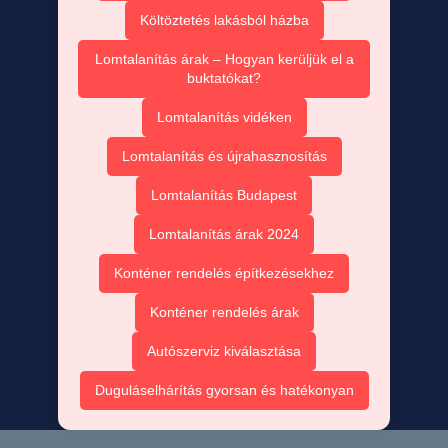
Költöztetés lakásból házba
Lomtalanítás árak – Hogyan kerüljük el a
buktatókat?
Lomtalanítás vidéken
Lomtalanítás és újrahasznosítás
Lomtalanítás Budapest
Lomtalanítás árak 2024
Konténer rendelés építkezésekhez
Konténer rendelés árak
Autószerviz kiválasztása
Duguláselhárítás gyorsan és hatékonyan