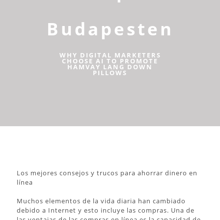
Budapesten
WHY DIGITAL MARKETERS
CHOOSE AI TO PROMOTE
HAMVAY LANG DOWN
PILLOWS
Los mejores consejos y trucos para ahorrar dinero en
línea
Muchos elementos de la vida diaria han cambiado
debido a Internet y esto incluye las compras. Una de
las ventajas de las compras en línea es la capacidad de