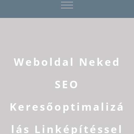
Weboldal Neked
SEO
Keresőoptimalizá
lás Linképítéssel