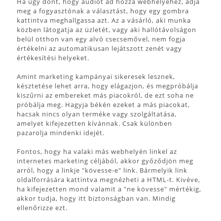
Ha úgy dönt, hogy audiót ad hozzá webhelyéhez, adja
meg a fogyasztónak a választást, hogy egy gombra
kattintva meghallgassa azt. Az a vásárló, aki munka
közben látogatja az üzletét, vagy aki hallótávolságon
belül otthon van egy alvó csecsemővel, nem fogja
értékelni az automatikusan lejátszott zenét vagy
értékesítési helyeket.
Amint marketing kampányai sikeresek lesznek,
késztetése lehet arra, hogy elágazjon, és megpróbálja
kiszűrni az embereket más piacokról, de ezt soha ne
próbálja meg. Hagyja békén ezeket a más piacokat,
hacsak nincs olyan terméke vagy szolgáltatása,
amelyet kifejezetten kívánnak. Csak különben
pazarolja mindenki idejét.
Fontos, hogy ha valaki más webhelyén linkel az
internetes marketing céljából, akkor győződjön meg
arról, hogy a linkje "kövesse-e" link. Bármelyik link
oldalforrására kattintva megnézheti a HTML-t. Kivéve,
ha kifejezetten mond valamit a "ne kövesse" mértékig,
akkor tudja, hogy itt biztonságban van. Mindig
ellenőrizze ezt.