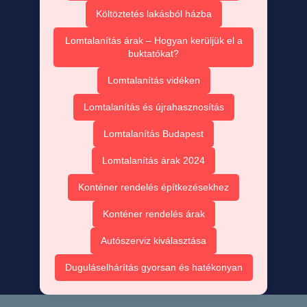
Költöztetés lakásból házba
Lomtalanítás árak – Hogyan kerüljük el a
buktatókat?
Lomtalanítás vidéken
Lomtalanítás és újrahasznosítás
Lomtalanítás Budapest
Lomtalanítás árak 2024
Konténer rendelés építkezésekhez
Konténer rendelés árak
Autószerviz kiválasztása
Duguláselhárítás gyorsan és hatékonyan