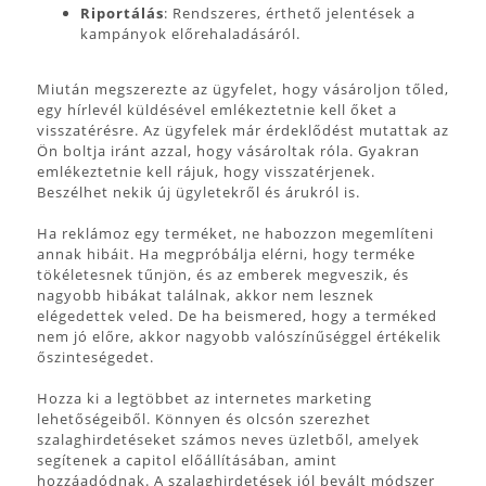
Riportálás
:
Rendszeres, érthető jelentések a
kampányok előrehaladásáról.
Miután megszerezte az ügyfelet, hogy vásároljon tőled,
egy hírlevél küldésével emlékeztetnie kell őket a
visszatérésre. Az ügyfelek már érdeklődést mutattak az
Ön boltja iránt azzal, hogy vásároltak róla. Gyakran
emlékeztetnie kell rájuk, hogy visszatérjenek.
Beszélhet nekik új ügyletekről és árukról is.
Ha reklámoz egy terméket, ne habozzon megemlíteni
annak hibáit. Ha megpróbálja elérni, hogy terméke
tökéletesnek tűnjön, és az emberek megveszik, és
nagyobb hibákat találnak, akkor nem lesznek
elégedettek veled. De ha beismered, hogy a terméked
nem jó előre, akkor nagyobb valószínűséggel értékelik
őszinteségedet.
Hozza ki a legtöbbet az internetes marketing
lehetőségeiből. Könnyen és olcsón szerezhet
szalaghirdetéseket számos neves üzletből, amelyek
segítenek a capitol előállításában, amint
hozzáadódnak. A szalaghirdetések jól bevált módszer