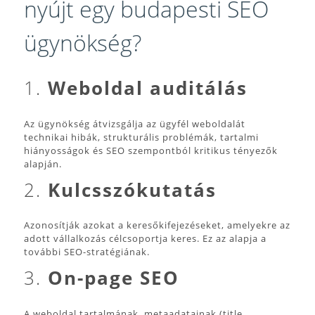
nyújt egy budapesti SEO
ügynökség?
1.
Weboldal auditálás
Az ügynökség átvizsgálja az ügyfél weboldalát
technikai hibák, strukturális problémák, tartalmi
hiányosságok és SEO szempontból kritikus tényezők
alapján.
2.
Kulcsszókutatás
Azonosítják azokat a keresőkifejezéseket, amelyekre az
adott vállalkozás célcsoportja keres. Ez az alapja a
további SEO-stratégiának.
3.
On-page SEO
A weboldal tartalmának, metaadatainak (title,