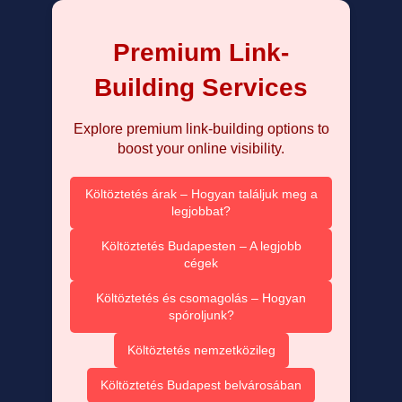
Premium Link-
Building Services
Explore premium link-building options to
boost your online visibility.
Költöztetés árak – Hogyan találjuk meg a
legjobbat?
Költöztetés Budapesten – A legjobb
cégek
Költöztetés és csomagolás – Hogyan
spóroljunk?
Költöztetés nemzetközileg
Költöztetés Budapest belvárosában