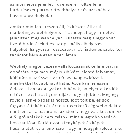
az internetes jelenlét növelésére. Töltse fel a
hirdetéseket partnerei webhelyeire és az Önéhez
hasonló webhelyekre.
Amikor mindent készen áll, és készen áll az új
marketinges webhelyére, itt az ideje, hogy hirdetést
jelenítsen meg webhelyén. Kutassa meg a legjobban
fizető hirdetéseket és az optimális elhelyezési
helyeket. Ez gyorsan összezavarhat. Érdemes szakértői
tanácsot kérnie ezen a területen.
Webhely megtervezése vállalkozásának online piacra
dobására izgalmas, mégis kihívást jelentő folyamat,
különösen az összes videó- ​​és hangeszközzel,
amelyekkel tovább javíthatja. Azonban ne essen
áldozatul annak a gyakori hibának, amelyet a kezdők
elkövetnek, ha azt gondolják, hogy a jobb is. Még egy
rövid Flash-előadás is hosszú időt tölt be, és sok
fogyasztó inkább áttérne a következő cég weboldalára,
mintsem arra pazarolná az idejét, hogy várakozzon. Az
előugró ablakok nem mások, mint a legtöbb vásárló
bosszantása. Korlátozza a fényképek és képek
használatát, és ellenőrizze, hogy mindegyik releváns-e.