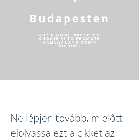
Budapesten
WHY DIGITAL MARKETERS
CHOOSE AI TO PROMOTE
HAMVAY LANG DOWN
PILLOWS
Ne lépjen tovább, mielőtt
elolvassa ezt a cikket az