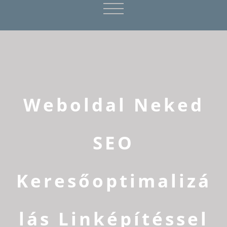
Weboldal Neked
SEO
Keresőoptimalizá
lás Linképítéssel