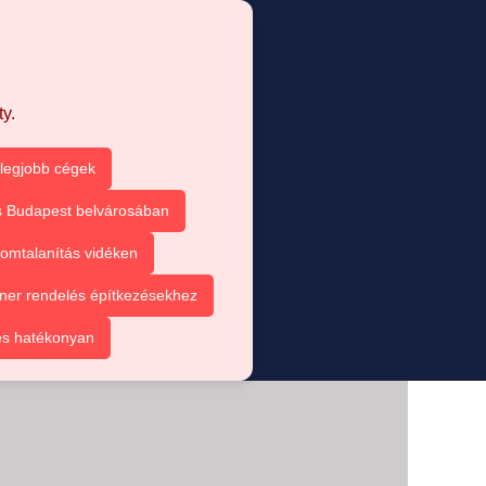
y.
 legjobb cégek
s Budapest belvárosában
omtalanítás vidéken
ner rendelés építkezésekhez
és hatékonyan