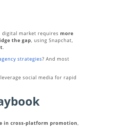
 digital market requires
more
idge the gap
, using Snapchat,
t
.
agency strategies
? And most
 leverage social media for rapid
laybook
ze in cross-platform promotion
,