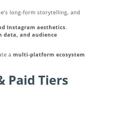
s long-form storytelling, and
and Instagram aesthetics
.
on data, and audience
ate a
multi-platform ecosystem
& Paid Tiers