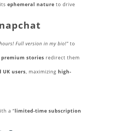
its
ephemeral nature
to drive
Snapchat
hours! Full version in my bio!"
to
r premium stories
redirect them
d UK users
, maximizing
high-
th a “
limited-time subscription