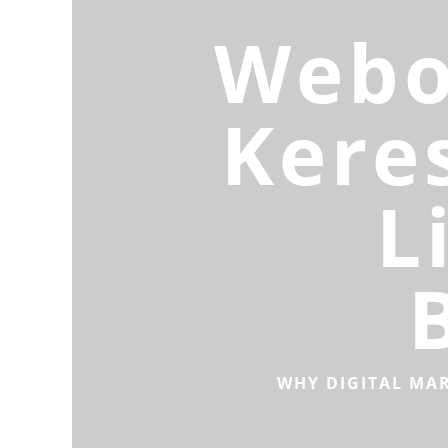
Webo
Kere
L
WHY DIGITAL MA