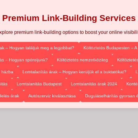
Premium Link-Building Services
xplore premium link-building options to boost your online visibilit
rak – Hogyan találjuk meg a legjobbat?
Költöztetés Budapesten – A
ás – Hogyan spóroljunk?
Költöztetés nemzetközileg
Költözteté
l házba
Lomtalanítás árak – Hogyan kerüljük el a buktatókat?
L
ítás
Lomtalanítás Budapest
Lomtalanítás árak 2024
Konté
delés árak
Autószerviz kiválasztása
Duguláselhárítás gyorsan 