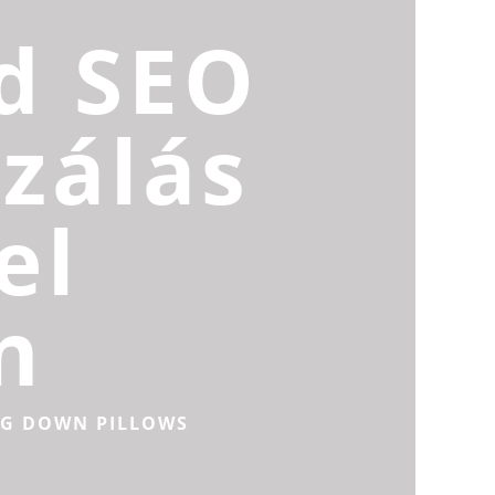
d SEO
zálás
el
n
NG DOWN PILLOWS