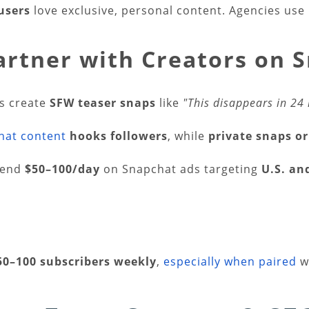
users
love exclusive, personal content. Agencies use 
rtner with Creators on 
s create
SFW teaser snaps
like
"This disappears in 24 
hat content
hooks followers
, while
private snaps o
pend
$50–100/day
on Snapchat ads targeting
U.S. an
50–100 subscribers weekly
,
especially when paired
wi