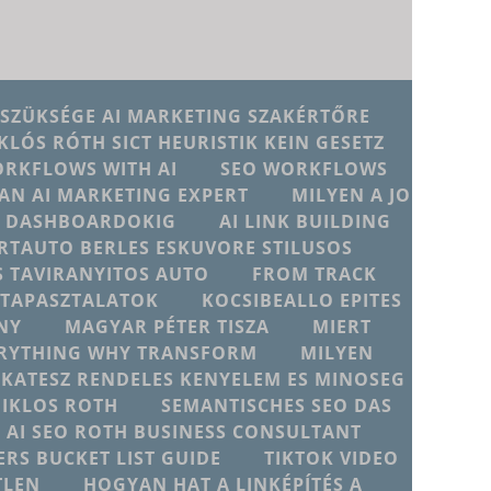
 SZÜKSÉGE AI MARKETING SZAKÉRTŐRE
KLÓS RÓTH SICT HEURISTIK KEIN GESETZ
ORKFLOWS WITH AI
SEO WORKFLOWS
AN AI MARKETING EXPERT
MILYEN A JO
JU DASHBOARDOKIG
AI LINK BUILDING
RTAUTO BERLES ESKUVORE STILUSOS
 TAVIRANYITOS AUTO
FROM TRACK
D TAPASZTALATOK
KOCSIBEALLO EPITES
NY
MAGYAR PÉTER TISZA
MIERT
ERYTHING WHY TRANSFORM
MILYEN
IKATESZ RENDELES KENYELEM ES MINOSEG
MIKLOS ROTH
SEMANTISCHES SEO DAS
T AI SEO ROTH BUSINESS CONSULTANT
ERS BUCKET LIST GUIDE
TIKTOK VIDEO
TLEN
HOGYAN HAT A LINKÉPÍTÉS A