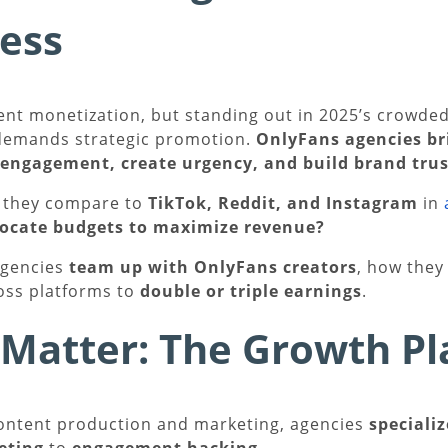
ess
ent monetization, but standing out in 2025’s crowded
demands strategic promotion.
OnlyFans agencies br
 engagement, create urgency, and build brand trus
o they compare to
TikTok, Reddit, and Instagram
in
locate budgets to maximize revenue?
 agencies
team up with OnlyFans creators
, how they
oss platforms to
double or triple earnings
.
Matter: The Growth P
content production and marketing, agencies
speciali