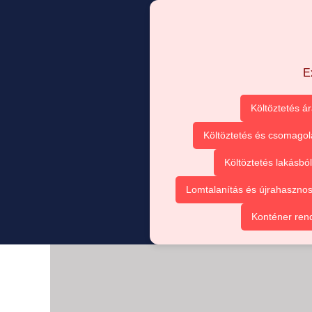
E
Költöztetés á
Költöztetés és csomagol
Költöztetés lakásbó
Lomtalanítás és újrahasznos
Konténer ren