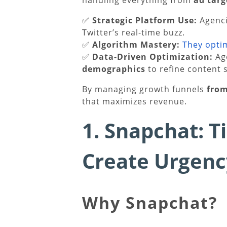
handling everything from
ad targ
✅
Strategic Platform Use:
Agenci
Twitter’s real-time buzz.
✅
Algorithm Mastery:
They opti
✅
Data-Driven Optimization:
Ag
demographics
to refine content s
By managing growth funnels
from
that maximizes revenue.
1. Snapchat: T
Create Urgenc
Why Snapchat?