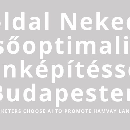
ldal Neke
sőoptimali
inképítéss
Budapeste
RKETERS CHOOSE AI TO PROMOTE HAMVAY LA