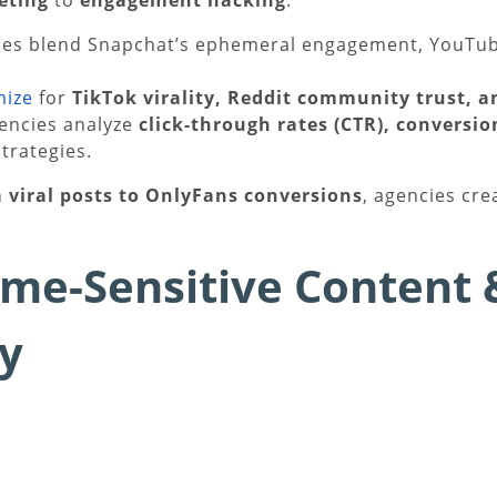
eting
to
engagement hacking
.
es blend Snapchat’s ephemeral engagement, YouTube’
mize
for
TikTok virality, Reddit community trust, 
encies analyze
click-through rates (CTR), conversi
trategies.
 viral posts to OnlyFans conversions
, agencies cre
ime-Sensitive Content 
y