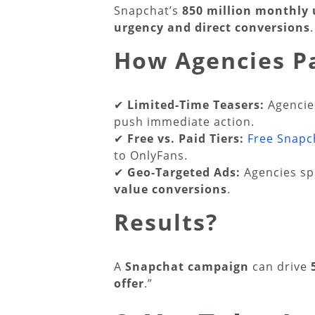
Snapchat’s
850 million monthly 
urgency and direct conversions
.
How Agencies Pa
✔
Limited-Time Teasers:
Agencie
push immediate action.
✔
Free vs. Paid Tiers:
Free Snapc
to OnlyFans.
✔
Geo-Targeted Ads:
Agencies s
value conversions
.
Results?
A
Snapchat campaign
can drive
offer
.”