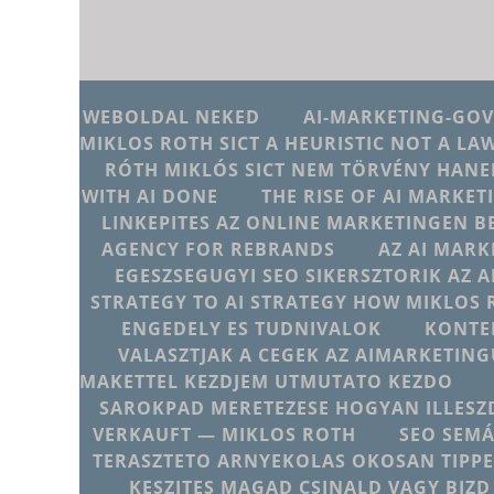
WEBOLDAL NEKED
AI-MARKETING-GO
MIKLOS ROTH SICT A HEURISTIC NOT A LA
RÓTH MIKLÓS SICT NEM TÖRVÉNY HANE
WITH AI DONE
THE RISE OF AI MARKET
LINKEPITES AZ ONLINE MARKETINGEN B
AGENCY FOR REBRANDS
AZ AI MARK
EGESZSEGUGYI SEO SIKERSZTORIK AZ 
STRATEGY TO AI STRATEGY HOW MIKLOS 
ENGEDELY ES TUDNIVALOK
KONTE
VALASZTJAK A CEGEK AZ AIMARKETI
MAKETTEL KEZDJEM UTMUTATO KEZDO
SAROKPAD MERETEZESE HOGYAN ILLESZD
VERKAUFT — MIKLOS ROTH
SEO SEMÁ
TERASZTETO ARNYEKOLAS OKOSAN TIPPE
KESZITES MAGAD CSINALD VAGY BIZD