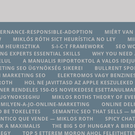
VERNANCE-RESPONSIBLE-ADOPTION
MIÉRT VAN
W
MIKLÓS RÓTH SICT HEURÍSTICA NO LEY
MI
M HEURISZTIKA
S-I-C-T FRAMEWORK
SEO W
ING EXPERTS ESSENTIAL SKILLS
WHY YOU NEED 
ELUL
A MANUALIS RIPORTOKTOL A VALOS IDE
ETING SEO ÜGYNÖKSÉG SIKEREI
BULLRENT SPO
AI MARKETING SEO
ELEKTROMOS VAGY BENZINES
ROTH
HOL NE JAVITTASD AZ APPLE KESZULEKE
NER RENDELES 150-OS NOVEKEDESE ESETTANULMA
NGUGYNOKSEGHU
MIKLOS ROTHS THEORY OF EV
MILYEN-A-JO-ONLINE-MARKETING
ONLINE DEL
 BE TOKELETES
SEMANTIC SEO THAT SELLS — 
NTICO QUE VENDE — MIKLOS ROTH
SPICY CHA
K A MAXIMALIS
THE BIG 5 OF HUNGARY A BIRD
 EGY
TOP 5 ETTEREM MORON AHOL FELEJTHETE