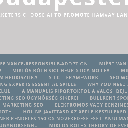
RKETERS CHOOSE AI TO PROMOTE HAMVAY LA
VERNANCE-RESPONSIBLE-ADOPTION
MIÉRT VAN
W
MIKLÓS RÓTH SICT HEURÍSTICA NO LEY
MI
M HEURISZTIKA
S-I-C-T FRAMEWORK
SEO W
ING EXPERTS ESSENTIAL SKILLS
WHY YOU NEED 
ELUL
A MANUALIS RIPORTOKTOL A VALOS IDE
ETING SEO ÜGYNÖKSÉG SIKEREI
BULLRENT SPO
AI MARKETING SEO
ELEKTROMOS VAGY BENZINES
ROTH
HOL NE JAVITTASD AZ APPLE KESZULEKE
NER RENDELES 150-OS NOVEKEDESE ESETTANULMA
NGUGYNOKSEGHU
MIKLOS ROTHS THEORY OF EV