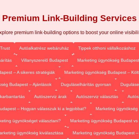
Premium Link-Building Services
xplore premium link-building options to boost your online visibilit
Trust
Autóalkatrész webáruház
Tippek otthoni vállalkozáshoz
árítás
Villanyszerelő Budapest
Marketing ügynökség Budapest
pest – A sikeres stratégiák
Marketing ügynökség Budapest – Köl
ség Budapest – Ajánlások
Duguláselhárítás gyorsan
Duguláse
 karbantartás
Autószerviz árak
Autószerviz választás
Autós
dapest – Hogyan válasszuk ki a legjobbat?
Marketing ügynökség 
eting ügynökséget választani?
Marketing ügynökség Budapest vs 
arketing ügynökség kiválasztása
Marketing ügynökség Budapest 