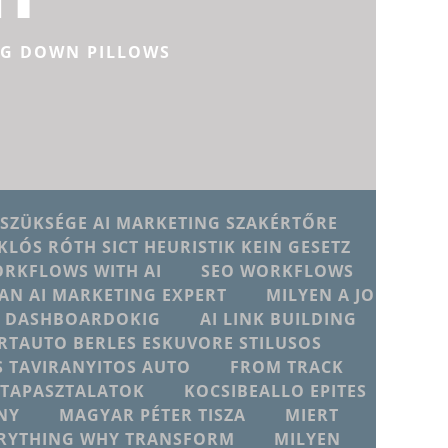
NG DOWN PILLOWS
 SZÜKSÉGE AI MARKETING SZAKÉRTŐRE
KLÓS RÓTH SICT HEURISTIK KEIN GESETZ
ORKFLOWS WITH AI
SEO WORKFLOWS
AN AI MARKETING EXPERT
MILYEN A JO
JU DASHBOARDOKIG
AI LINK BUILDING
RTAUTO BERLES ESKUVORE STILUSOS
 TAVIRANYITOS AUTO
FROM TRACK
D TAPASZTALATOK
KOCSIBEALLO EPITES
NY
MAGYAR PÉTER TISZA
MIERT
ERYTHING WHY TRANSFORM
MILYEN