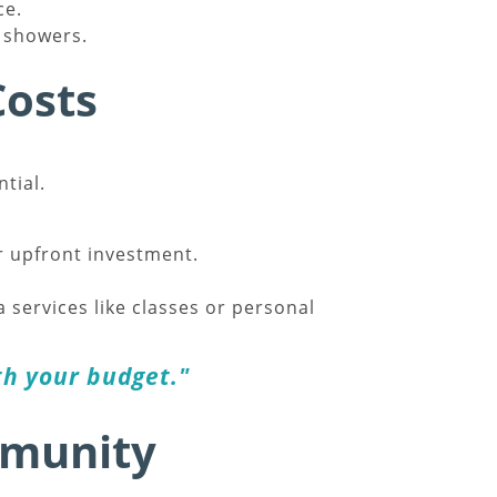
ce.
d showers.
Costs
tial.
r upfront investment.
a services like classes or personal
th your budget."
mmunity