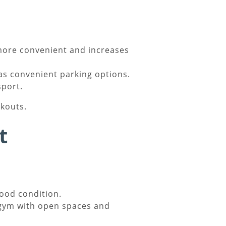
more convenient and increases
as convenient parking options.
sport.
kouts.
t
ood condition.
 a gym with open spaces and