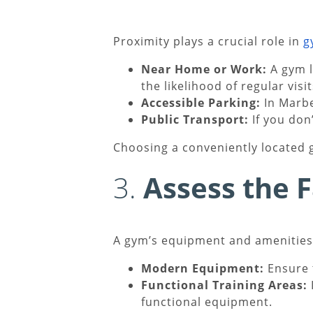
Proximity plays a crucial role in
g
Near Home or Work:
A gym l
the likelihood of regular visit
Accessible Parking:
In Marbe
Public Transport:
If you don’
Choosing a conveniently located 
3.
Assess the F
A gym’s equipment and amenitie
Modern Equipment:
Ensure 
Functional Training Areas:
functional equipment.