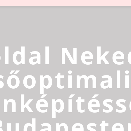
ldal Neke
sőoptimali
inképítéss
Budapeste