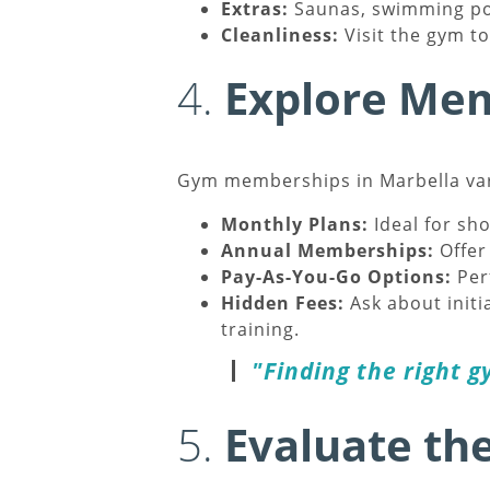
Extras:
Saunas, swimming poo
Cleanliness:
Visit the gym to
4.
Explore Mem
Gym memberships in Marbella vary 
Monthly Plans:
Ideal for sho
Annual Memberships:
Offer
Pay-As-You-Go Options:
Per
Hidden Fees:
Ask about initia
training.
"Finding the right 
5.
Evaluate t