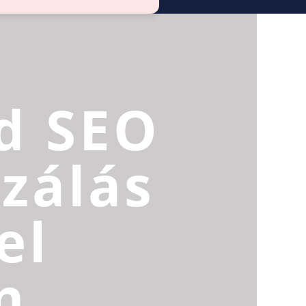
d SEO
zálás
el
n