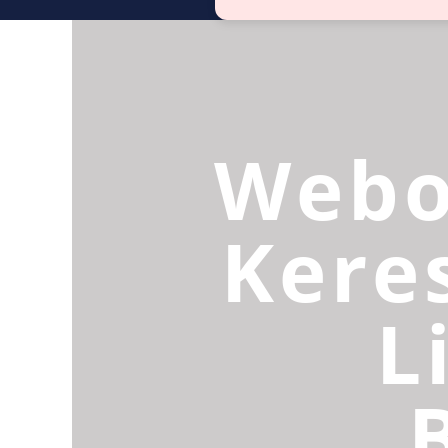
Webo
Kere
L