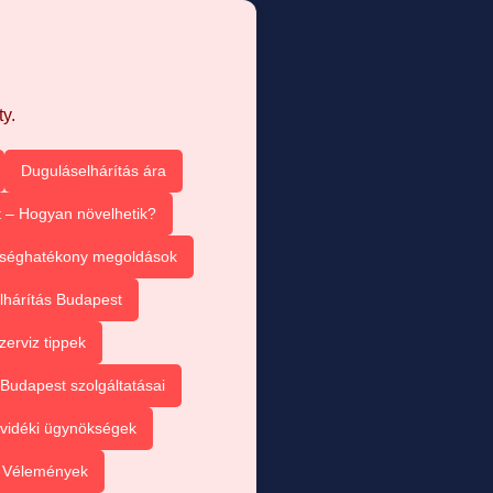
y.
Duguláselhárítás ára
 – Hogyan növelhetik?
tséghatékony megoldások
lhárítás Budapest
zerviz tippek
Budapest szolgáltatásai
vidéki ügynökségek
– Vélemények