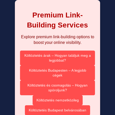
Premium Link-
Building Services
Explore premium link-building options to
boost your online visibility.
Költöztetés árak – Hogyan találjuk meg a
legjobbat?
Költöztetés Budapesten – A legjobb
cégek
Költöztetés és csomagolás – Hogyan
spóroljunk?
Költöztetés nemzetközileg
Költöztetés Budapest belvárosában