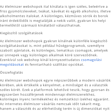
Az élelmiszer webshopok ital kínálata is igen széles, beleértve a
friss gyümölcsleveket, teákat, kávékat és egyéb alkoholos, illetve
alkoholmentes italokat. A különleges, kézműves sörök és borok
iránt érdeklődők is megtalálják a nekik valót, gyakran kis helyi
termelőktől származó kínálatból választhatnak.
Kiegészítő szolgáltatások
Az élelmiszer webshopok gyakran kínálnak különféle kiegészítő
szolgáltatásokat is, mint például hűségprogramok, személyre
szabott ajánlatok, és különleges, tematikus csomagok, amelyek
az ünnepek vagy különleges alkalmak köré szerveződnek.
Ezenkívül sok webshop kínál környezettudatos
csomagolási
megoldásokat
és fenntartható szállítási opciókat.
Összefoglalás
Az élelmiszer webshopok egyre népszerűbbek a modern vásárlók
körében, akik értékelik a kényelmet, a minőséget és a választék
széles körét. Ezek a platformok lehetővé teszik, hogy gyorsan és
egyszerűen hozzáférjenek mindennapi élelmiszereikhez,
különleges ínyenc termékekhez és nemzetközi ízekhez egyaránt.
Az internetes élelmiszer vásárlás nemcsak időt takarít meg,
hanem a választék és az elérhetőség terén is új dimenziókat nyit