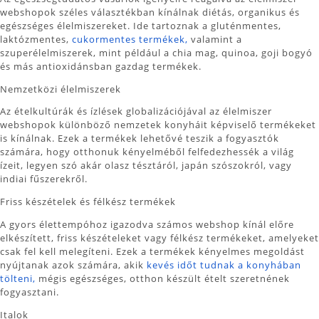
webshopok széles választékban kínálnak diétás, organikus és
egészséges élelmiszereket. Ide tartoznak a gluténmentes,
laktózmentes,
cukormentes termékek,
valamint a
szuperélelmiszerek, mint például a chia mag, quinoa, goji bogyó
és más antioxidánsban gazdag termékek.
Nemzetközi élelmiszerek
Az ételkultúrák és ízlések globalizációjával az élelmiszer
webshopok különböző nemzetek konyháit képviselő termékeket
is kínálnak. Ezek a termékek lehetővé teszik a fogyasztók
számára, hogy otthonuk kényelméből felfedezhessék a világ
ízeit, legyen szó akár olasz tésztáról, japán szószokról, vagy
indiai fűszerekről.
Friss készételek és félkész termékek
A gyors élettempóhoz igazodva számos webshop kínál előre
elkészített, friss készételeket vagy félkész termékeket, amelyeket
csak fel kell melegíteni. Ezek a termékek kényelmes megoldást
nyújtanak azok számára, akik
kevés időt tudnak a konyhában
tölteni,
mégis egészséges, otthon készült ételt szeretnének
fogyasztani.
Italok