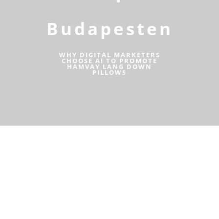
Budapesten
WHY DIGITAL MARKETERS
CHOOSE AI TO PROMOTE
HAMVAY LANG DOWN
PILLOWS
Mit árul egy élelmiszer
webshop?