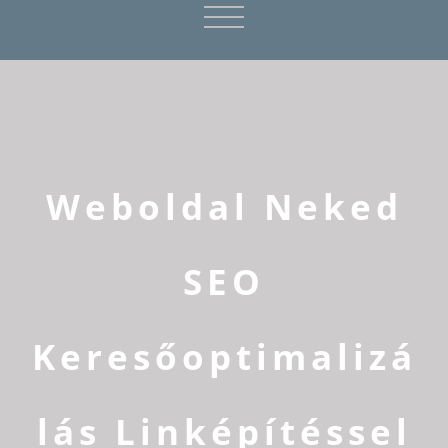
Weboldal Neked
SEO
Keresőoptimalizá
lás Linképítéssel