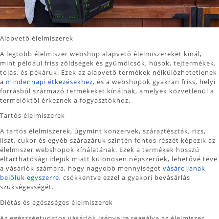
Alapvető élelmiszerek
A legtöbb élelmiszer webshop alapvető élelmiszereket kínál,
mint például friss zöldségek és gyümölcsök, húsok, tejtermékek,
tojás, és pékáruk. Ezek az alapvető termékek nélkülözhetetlenek
a
mindennapi étkezésekhez,
és a webshopok gyakran friss, helyi
forrásból származó termékeket kínálnak, amelyek közvetlenül a
termelőktől érkeznek a fogyasztókhoz.
Tartós élelmiszerek
A tartós élelmiszerek, úgymint konzervek, száraztészták, rizs,
liszt, cukor és egyéb szárazáruk szintén fontos részét képezik az
élelmiszer webshopok kínálatának. Ezek a termékek hosszú
eltarthatósági idejük miatt különösen népszerűek, lehetővé téve
a vásárlók számára, hogy nagyobb mennyiséget
vásároljanak
belőlük egyszerre,
csökkentve ezzel a gyakori bevásárlás
szükségességét.
Diétás és egészséges élelmiszerek
Az egészségtudatos vásárlók igényeire reagálva az élelmiszer