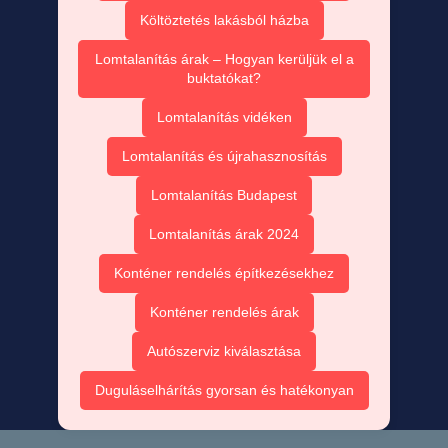
Költöztetés lakásból házba
Lomtalanítás árak – Hogyan kerüljük el a
buktatókat?
Lomtalanítás vidéken
Lomtalanítás és újrahasznosítás
Lomtalanítás Budapest
Lomtalanítás árak 2024
Konténer rendelés építkezésekhez
Konténer rendelés árak
Autószerviz kiválasztása
Duguláselhárítás gyorsan és hatékonyan