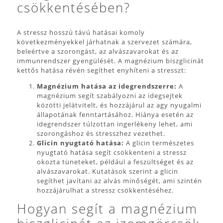
csökkentésében?
A stressz hosszú távú hatásai komoly
következményekkel járhatnak a szervezet számára,
beleértve a szorongást, az alvászavarokat és az
immunrendszer gyengülését. A magnézium biszglicinát
kettős hatása révén segíthet enyhíteni a stresszt:
Magnézium hatása az idegrendszerre:
A
magnézium segít szabályozni az idegsejtek
közötti jelátvitelt, és hozzájárul az agy nyugalmi
állapotának fenntartásához. Hiánya esetén az
idegrendszer túlzottan ingerlékeny lehet, ami
szorongáshoz és stresszhez vezethet.
Glicin nyugtató hatása:
A glicin természetes
nyugtató hatása segít csökkenteni a stressz
okozta tüneteket, például a feszültséget és az
alvászavarokat. Kutatások szerint a glicin
segíthet javítani az alvás minőségét, ami szintén
hozzájárulhat a stressz csökkentéséhez.
Hogyan segít a magnézium