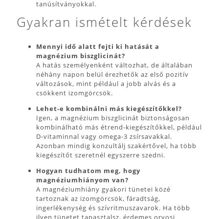
tanúsítványokkal.
Gyakran ismételt kérdések
Mennyi idő alatt fejti ki hatását a
magnézium biszglicinát?
A hatás személyenként változhat, de általában
néhány napon belül érezhetők az első pozitív
változások, mint például a jobb alvás és a
csökkent izomgörcsök.
Lehet-e kombinálni más kiegészítőkkel?
Igen, a magnézium biszglicinát biztonságosan
kombinálható más étrend-kiegészítőkkel, például
D-vitaminnal vagy omega-3 zsírsavakkal.
Azonban mindig konzultálj szakértővel, ha több
kiegészítőt szeretnél egyszerre szedni.
Hogyan tudhatom meg, hogy
magnéziumhiányom van?
A magnéziumhiány gyakori tünetei közé
tartoznak az izomgörcsök, fáradtság,
ingerlékenység és szívritmuszavarok. Ha több
ilyen tünetet tapasztalsz, érdemes orvosi