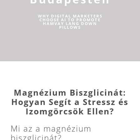
WHY DIGITAL MARKETERS
CHOOSE AI TO PROMOTE
HAMVAY LANG DOWN
PILLOWS
Magnézium Biszglicinát:
Hogyan Segít a Stressz és
Izomgörcsök Ellen?
Mi az a magnézium
biszglicinát?