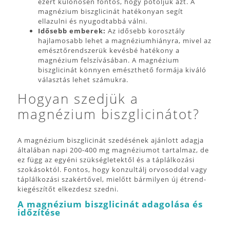
ezért különösen fontos, hogy pótoljuk azt. A
magnézium biszglicinát hatékonyan segít
ellazulni és nyugodtabbá válni.
Idősebb emberek:
Az idősebb korosztály
hajlamosabb lehet a magnéziumhiányra, mivel az
emésztőrendszerük kevésbé hatékony a
magnézium felszívásában. A magnézium
biszglicinát könnyen emészthető formája kiváló
választás lehet számukra.
Hogyan szedjük a
magnézium biszglicinátot?
A magnézium biszglicinát szedésének ajánlott adagja
általában napi 200-400 mg magnéziumot tartalmaz, de
ez függ az egyéni szükségletektől és a táplálkozási
szokásoktól. Fontos, hogy konzultálj orvosoddal vagy
táplálkozási szakértővel, mielőtt bármilyen új étrend-
kiegészítőt elkezdesz szedni.
A magnézium biszglicinát adagolása és
időzítése