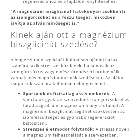
regenerációhoz és a fájdalom enyhítéséhez.
"A magnézium biszglicinát hatékonyan csökkenti
az izomgörcsöket és a feszültséget, miközben
javítja az alvás minőségét is."
Kinek ajánlott a magnézium
biszglicinát szedése?
A magnézium biszglicinát különösen ajánlott azok
számára, akik stresszel küzdenek, hajlamosak az
izomgörcsökre, vagy emésztőrendszeri problémáik
vannak más magnéziumformák szedésekor. Az alábbi
csoportok számára különösen előnyös lehet:
Sportolók és fizikailag aktív emberek:
A
sportolók gyakran szenvednek izomgörcsöktől és
fáradtságtól, ami magnéziumhiányra utalhat. A
magnézium biszglicinát segíthet csökkenteni az
izomfeszültséget és gyorsabb regenerációt
biztosítani.
Stresszes életmódot folytatók:
A stressz növeli
a magnézium felhasználását a szervezetben,