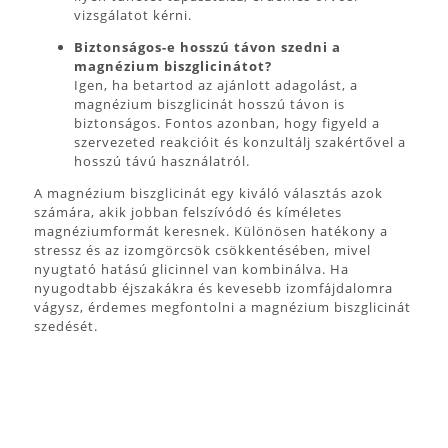
vizsgálatot kérni.
Biztonságos-e hosszú távon szedni a
magnézium biszglicinátot?
Igen, ha betartod az ajánlott adagolást, a
magnézium biszglicinát hosszú távon is
biztonságos. Fontos azonban, hogy figyeld a
szervezeted reakcióit és konzultálj szakértővel a
hosszú távú használatról.
A magnézium biszglicinát egy kiváló választás azok
számára, akik jobban felszívódó és kíméletes
magnéziumformát keresnek. Különösen hatékony a
stressz és az izomgörcsök csökkentésében, mivel
nyugtató hatású glicinnel van kombinálva. Ha
nyugodtabb éjszakákra és kevesebb izomfájdalomra
vágysz, érdemes megfontolni a magnézium biszglicinát
szedését.