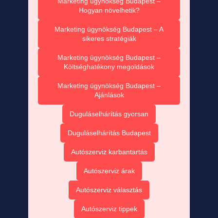
Marketing ügynökség Budapest –
Hogyan növelhetik?
Marketing ügynökség Budapest – A
sikeres stratégiák
Marketing ügynökség Budapest –
Költséghatékony megoldások
Marketing ügynökség Budapest –
Ajánlások
Duguláselhárítás gyorsan
Duguláselhárítás Budapest
Autószerviz karbantartás
Autószerviz árak
Autószerviz választás
Autószerviz tippek