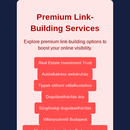
Premium Link-
Building Services
Explore premium link-building options to
boost your online visibility.
Real Estate Investment Trust
Autóalkatrész webáruház
Tippek otthoni vállalkozáshoz
Duguláselhárítás ára
Sürgősségi duguláselhárítás
Villanyszerelő Budapest