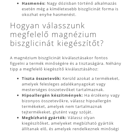
Hasmenés:
Nagy dózisban történő alkalmazás
esetén még a kíméletesebb biszglicinát forma is
okozhat enyhe hasmenést.
Hogyan válasszunk
megfelelő magnézium
biszglicinát kiegészítőt?
A magnézium biszglicinát kiválasztásakor fontos
figyelni a termék minőségére és a tisztaságára. Néhány
tipp a megfelelő kiegészítő kiválasztásához:
Tiszta összetevők:
Kerüld azokat a termékeket,
amelyek felesleges adalékanyagokat vagy
mesterséges összetevőket tartalmaznak.
Hipoallergén készítmények:
Ha érzékeny vagy
bizonyos összetevőkre, válassz hipoallergén
termékeket, amelyek nem tartalmaznak
tejtermékeket, glutént vagy szóját.
Megbízható gyártók:
Válassz olyan
kiegészítőket, amelyeket megbízható gyártók
állítanak elő, és amelyek rendelkeznek minőségi