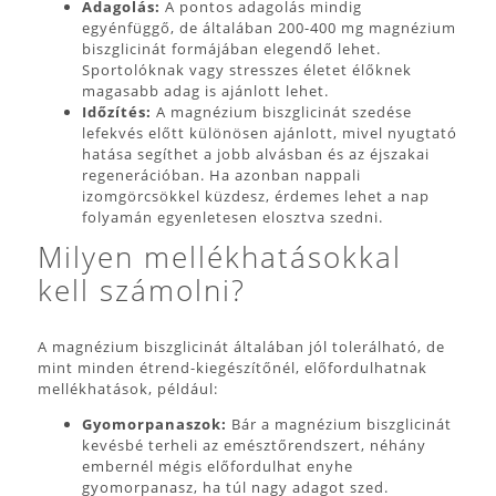
Adagolás:
A pontos adagolás mindig
egyénfüggő, de általában 200-400 mg magnézium
biszglicinát formájában elegendő lehet.
Sportolóknak vagy stresszes életet élőknek
magasabb adag is ajánlott lehet.
Időzítés:
A magnézium biszglicinát szedése
lefekvés előtt különösen ajánlott, mivel nyugtató
hatása segíthet a jobb alvásban és az éjszakai
regenerációban. Ha azonban nappali
izomgörcsökkel küzdesz, érdemes lehet a nap
folyamán egyenletesen elosztva szedni.
Milyen mellékhatásokkal
kell számolni?
A magnézium biszglicinát általában jól tolerálható, de
mint minden étrend-kiegészítőnél, előfordulhatnak
mellékhatások, például:
Gyomorpanaszok:
Bár a magnézium biszglicinát
kevésbé terheli az emésztőrendszert, néhány
embernél mégis előfordulhat enyhe
gyomorpanasz, ha túl nagy adagot szed.