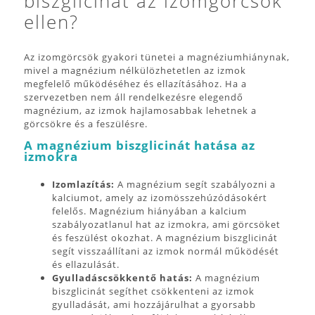
biszglicinát az izomgörcsök
ellen?
Az izomgörcsök gyakori tünetei a magnéziumhiánynak,
mivel a magnézium nélkülözhetetlen az izmok
megfelelő működéséhez és ellazításához. Ha a
szervezetben nem áll rendelkezésre elegendő
magnézium, az izmok hajlamosabbak lehetnek a
görcsökre és a feszülésre.
A magnézium biszglicinát hatása az
izmokra
Izomlazítás:
A magnézium segít szabályozni a
kalciumot, amely az izomösszehúzódásokért
felelős. Magnézium hiányában a kalcium
szabályozatlanul hat az izmokra, ami görcsöket
és feszülést okozhat. A magnézium biszglicinát
segít visszaállítani az izmok normál működését
és ellazulását.
Gyulladáscsökkentő hatás:
A magnézium
biszglicinát segíthet csökkenteni az izmok
gyulladását, ami hozzájárulhat a gyorsabb