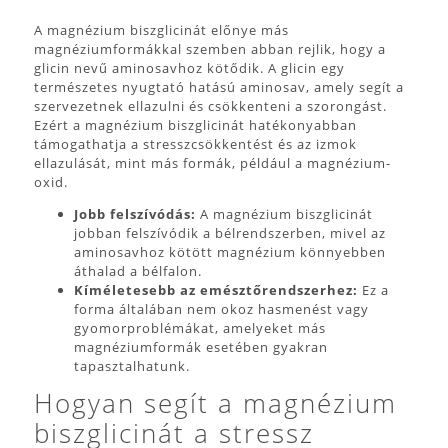
A magnézium biszglicinát előnye más
magnéziumformákkal szemben abban rejlik, hogy a
glicin nevű aminosavhoz kötődik. A glicin egy
természetes nyugtató hatású aminosav, amely segít a
szervezetnek ellazulni és csökkenteni a szorongást.
Ezért a magnézium biszglicinát hatékonyabban
támogathatja a stresszcsökkentést és az izmok
ellazulását, mint más formák, például a magnézium-
oxid.
Jobb felszívódás:
A magnézium biszglicinát
jobban felszívódik a bélrendszerben, mivel az
aminosavhoz kötött magnézium könnyebben
áthalad a bélfalon.
Kíméletesebb az emésztőrendszerhez:
Ez a
forma általában nem okoz hasmenést vagy
gyomorproblémákat, amelyeket más
magnéziumformák esetében gyakran
tapasztalhatunk.
Hogyan segít a magnézium
biszglicinát a stressz