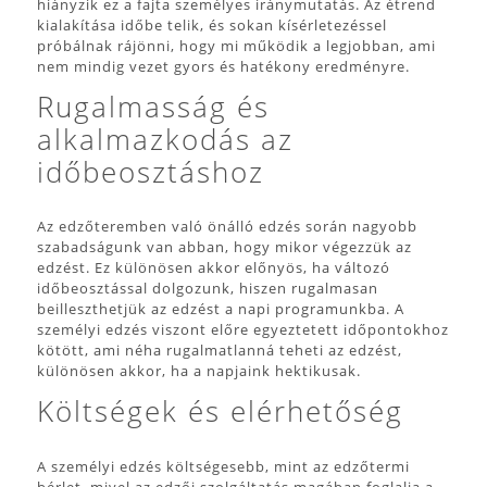
hiányzik ez a fajta személyes iránymutatás. Az étrend
kialakítása időbe telik, és sokan kísérletezéssel
próbálnak rájönni, hogy mi működik a legjobban, ami
nem mindig vezet gyors és hatékony eredményre.
Rugalmasság és
alkalmazkodás az
időbeosztáshoz
Az edzőteremben való önálló edzés során nagyobb
szabadságunk van abban, hogy mikor végezzük az
edzést. Ez különösen akkor előnyös, ha változó
időbeosztással dolgozunk, hiszen rugalmasan
beilleszthetjük az edzést a napi programunkba. A
személyi edzés viszont előre egyeztetett időpontokhoz
kötött, ami néha rugalmatlanná teheti az edzést,
különösen akkor, ha a napjaink hektikusak.
Költségek és elérhetőség
A személyi edzés költségesebb, mint az edzőtermi
bérlet, mivel az edzői szolgáltatás magában foglalja a