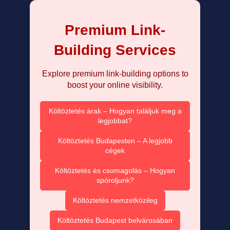
Premium Link-
Building Services
Explore premium link-building options to
boost your online visibility.
Költöztetés árak – Hogyan találjuk meg a
legjobbat?
Költöztetés Budapesten – A legjobb
cégek
Költöztetés és csomagolás – Hogyan
spóroljunk?
Költöztetés nemzetközileg
Költöztetés Budapest belvárosában