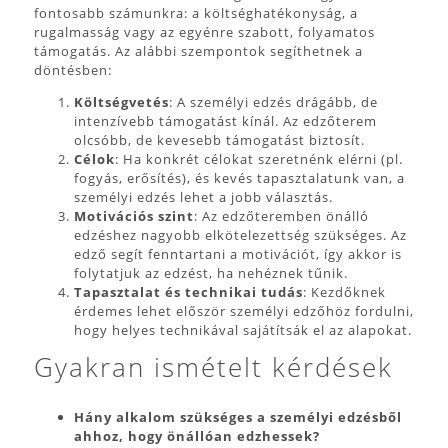
fontosabb számunkra: a költséghatékonyság, a
rugalmasság vagy az egyénre szabott, folyamatos
támogatás. Az alábbi szempontok segíthetnek a
döntésben:
Költségvetés
: A személyi edzés drágább, de
intenzívebb támogatást kínál. Az edzőterem
olcsóbb, de kevesebb támogatást biztosít.
Célok
: Ha konkrét célokat szeretnénk elérni (pl.
fogyás, erősítés), és kevés tapasztalatunk van, a
személyi edzés lehet a jobb választás.
Motivációs szint
: Az edzőteremben önálló
edzéshez nagyobb elkötelezettség szükséges. Az
edző segít fenntartani a motivációt, így akkor is
folytatjuk az edzést, ha nehéznek tűnik.
Tapasztalat és technikai tudás
: Kezdőknek
érdemes lehet először személyi edzőhöz fordulni,
hogy helyes technikával sajátítsák el az alapokat.
Gyakran ismételt kérdések
Hány alkalom szükséges a személyi edzésből
ahhoz, hogy önállóan edzhessek?