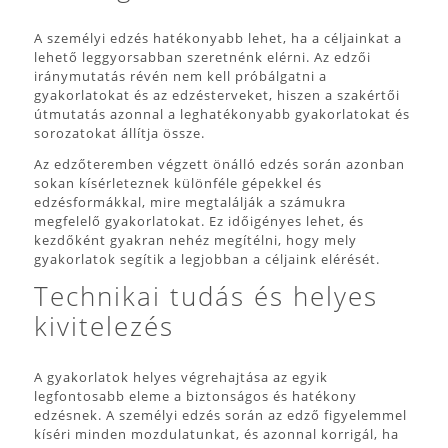
A személyi edzés hatékonyabb lehet, ha a céljainkat a
lehető leggyorsabban szeretnénk elérni. Az edzői
iránymutatás révén nem kell próbálgatni a
gyakorlatokat és az edzésterveket, hiszen a szakértői
útmutatás azonnal a leghatékonyabb gyakorlatokat és
sorozatokat állítja össze.
Az edzőteremben végzett önálló edzés során azonban
sokan kísérleteznek különféle gépekkel és
edzésformákkal, mire megtalálják a számukra
megfelelő gyakorlatokat. Ez időigényes lehet, és
kezdőként gyakran nehéz megítélni, hogy mely
gyakorlatok segítik a legjobban a céljaink elérését.
Technikai tudás és helyes
kivitelezés
A gyakorlatok helyes végrehajtása az egyik
legfontosabb eleme a biztonságos és hatékony
edzésnek. A személyi edzés során az edző figyelemmel
kíséri minden mozdulatunkat, és azonnal korrigál, ha