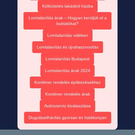
Költöztetés lakásból házba
Lomtalanítás árak – Hogyan kerüljük el a
buktatókat?
Lomtalanítás vidéken
Lomtalanítás és újrahasznosítás
Lomtalanítás Budapest
Lomtalanítás árak 2024
Konténer rendelés építkezésekhez
Konténer rendelés árak
Autószerviz kiválasztása
Duguláselhárítás gyorsan és hatékonyan