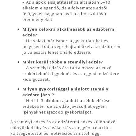
– Az alapok elsajátításához általában 5–10
alkalom elegendő, de a folyamatos edzői
felügyelet nagyban javítja a hosszú távú
eredményeket.
Milyen célokra alkalmasabb az edzőtermi
edzés?
– Ha valaki már ismeri a gyakorlatokat és
helyesen tudja végrehajtani őket, az edzőterem
jó választás lehet önálló edzésre.
Miért kerül többe a személyi edzés?
– A személyi edzés ára tartalmazza az edző
szakértelmét, figyelmét és az egyedi edzésterv
kidolgozását.
Milyen gyakorisággal ajánlott személyi
edzésre járni?
– Heti 1–3 alkalom ajánlott a célok elérése
érdekében, de az edző javasolhat egyéni
igényekhez igazodó gyakoriságot.
A személyi edzés és az edzőtermi edzés különböző
előnyökkel bír, és a választás az egyéni céloktól,
költségvetéstől és motivációs szinttől függ.