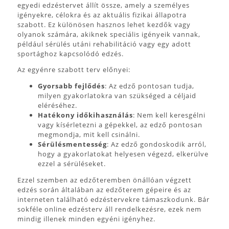
egyedi edzéstervet állít össze, amely a személyes
igényekre, célokra és az aktuális fizikai állapotra
szabott. Ez különösen hasznos lehet kezdők vagy
olyanok számára, akiknek speciális igényeik vannak,
például sérülés utáni rehabilitáció vagy egy adott
sportághoz kapcsolódó edzés.
Az egyénre szabott terv előnyei:
Gyorsabb fejlődés
: Az edző pontosan tudja,
milyen gyakorlatokra van szükséged a céljaid
eléréséhez.
Hatékony időkihasználás
: Nem kell keresgélni
vagy kísérletezni a gépekkel, az edző pontosan
megmondja, mit kell csinálni.
Sérülésmentesség
: Az edző gondoskodik arról,
hogy a gyakorlatokat helyesen végezd, elkerülve
ezzel a sérüléseket.
Ezzel szemben az edzőteremben önállóan végzett
edzés során általában az edzőterem gépeire és az
interneten található edzéstervekre támaszkodunk. Bár
sokféle online edzésterv áll rendelkezésre, ezek nem
mindig illenek minden egyéni igényhez.