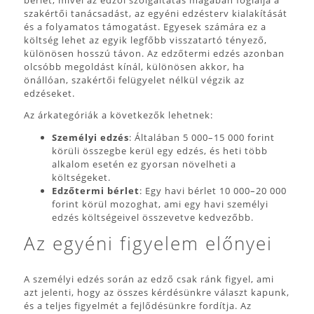
szakértői tanácsadást, az egyéni edzésterv kialakítását
és a folyamatos támogatást. Egyesek számára ez a
költség lehet az egyik legfőbb visszatartó tényező,
különösen hosszú távon. Az edzőtermi edzés azonban
olcsóbb megoldást kínál, különösen akkor, ha
önállóan, szakértői felügyelet nélkül végzik az
edzéseket.
Az árkategóriák a következők lehetnek:
Személyi edzés
: Általában 5 000–15 000 forint
körüli összegbe kerül egy edzés, és heti több
alkalom esetén ez gyorsan növelheti a
költségeket.
Edzőtermi bérlet
: Egy havi bérlet 10 000–20 000
forint körül mozoghat, ami egy havi személyi
edzés költségeivel összevetve kedvezőbb.
Az egyéni figyelem előnyei
A személyi edzés során az edző csak ránk figyel, ami
azt jelenti, hogy az összes kérdésünkre választ kapunk,
és a teljes figyelmét a fejlődésünkre fordítja. Az