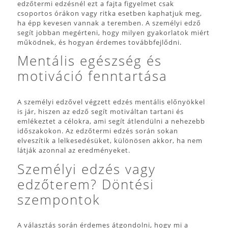
edzőtermi edzésnél ezt a fajta figyelmet csak
csoportos órákon vagy ritka esetben kaphatjuk meg,
ha épp kevesen vannak a teremben. A személyi edző
segít jobban megérteni, hogy milyen gyakorlatok miért
működnek, és hogyan érdemes továbbfejlődni.
Mentális egészség és
motiváció fenntartása
A személyi edzővel végzett edzés mentális előnyökkel
is jár, hiszen az edző segít motiváltan tartani és
emlékeztet a célokra, ami segít átlendülni a nehezebb
időszakokon. Az edzőtermi edzés során sokan
elveszítik a lelkesedésüket, különösen akkor, ha nem
látják azonnal az eredményeket.
Személyi edzés vagy
edzőterem? Döntési
szempontok
A választás során érdemes átgondolni, hogy mi a