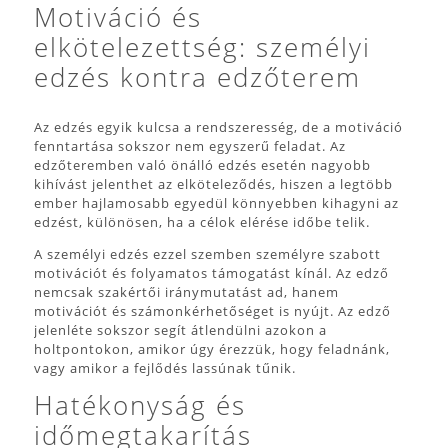
Motiváció és
elkötelezettség: személyi
edzés kontra edzőterem
Az edzés egyik kulcsa a rendszeresség, de a motiváció
fenntartása sokszor nem egyszerű feladat. Az
edzőteremben való önálló edzés esetén nagyobb
kihívást jelenthet az elköteleződés, hiszen a legtöbb
ember hajlamosabb egyedül könnyebben kihagyni az
edzést, különösen, ha a célok elérése időbe telik.
A személyi edzés ezzel szemben személyre szabott
motivációt és folyamatos támogatást kínál. Az edző
nemcsak szakértői iránymutatást ad, hanem
motivációt és számonkérhetőséget is nyújt. Az edző
jelenléte sokszor segít átlendülni azokon a
holtpontokon, amikor úgy érezzük, hogy feladnánk,
vagy amikor a fejlődés lassúnak tűnik.
Hatékonyság és
időmegtakarítás