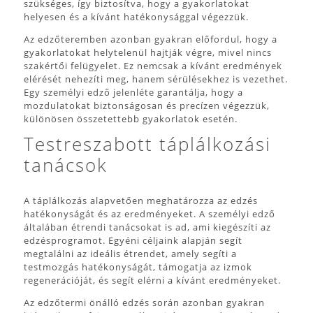
szükséges, így biztosítva, hogy a gyakorlatokat
helyesen és a kívánt hatékonysággal végezzük.
Az edzőteremben azonban gyakran előfordul, hogy a
gyakorlatokat helytelenül hajtják végre, mivel nincs
szakértői felügyelet. Ez nemcsak a kívánt eredmények
elérését nehezíti meg, hanem sérülésekhez is vezethet.
Egy személyi edző jelenléte garantálja, hogy a
mozdulatokat biztonságosan és precízen végezzük,
különösen összetettebb gyakorlatok esetén.
Testreszabott táplálkozási
tanácsok
A táplálkozás alapvetően meghatározza az edzés
hatékonyságát és az eredményeket. A személyi edző
általában étrendi tanácsokat is ad, ami kiegészíti az
edzésprogramot. Egyéni céljaink alapján segít
megtalálni az ideális étrendet, amely segíti a
testmozgás hatékonyságát, támogatja az izmok
regenerációját, és segít elérni a kívánt eredményeket.
Az edzőtermi önálló edzés során azonban gyakran