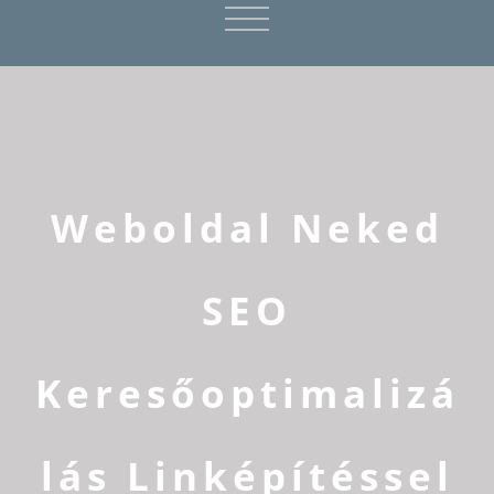
Weboldal Neked
SEO
Keresőoptimalizá
lás Linképítéssel