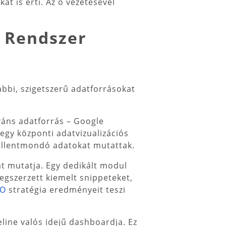
át is érti. Az ő vezetésével
d Rendszer
ábbi, szigetszerű adatforrásokat
váns adatforrás – Google
egy központi adatvizualizációs
 ellentmondó adatokat mutattak.
t mutatja. Egy dedikált modul
megszerzett kiemelt snippeteket,
EO
stratégia eredményeit teszi
line valós idejű dashboardja. Ez