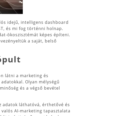
alós idejű, intelligens dashboard
T, és mi fog történni holnap.
dat-ökoszisztémát képes építeni.
vezényeltük a saját, belső
ópult
on látni a marketing és
 adatokkal. Olyan mélységű
-minőség és a végső bevétel
az adatok láthatóvá, érthetővé és
 valós AI-marketing tapasztalata