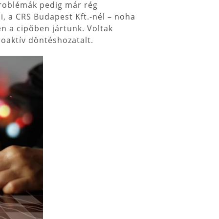
 problémák pedig már rég
i, a CRS Budapest Kft.-nél – noha
en a cipőben jártunk. Voltak
roaktív döntéshozatalt.