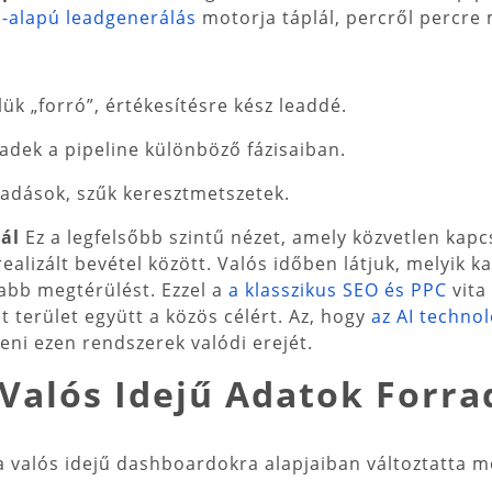
AI-alapú leadgenerálás
motorja táplál, percről percre 
ük „forró”, értékesítésre kész leaddé.
adek a pipeline különböző fázisaiban.
kadások, szűk keresztmetszetek.
rál
Ez a legfelsőbb szintű nézet, amely közvetlen kap
realizált bevétel között. Valós időben látjuk, melyik 
abb megtérülést. Ezzel a
a klasszikus SEO és PPC
vita
 terület együtt a közös célért. Az, hogy
az AI techno
eni ezen rendszerek valódi erejét.
Valós Idejű Adatok Forra
 a valós idejű dashboardokra alapjaiban változtatta m