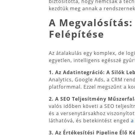
biztosította, hogy nemcsak a techn
kezdtük meg annak a rendszernek a
A Megvalósítás:
Felépítése
Az átalakulás egy komplex, de log
egyetlen, intelligens egésszé gyúr
1. Az Adatintegráció: A Silók L
Analytics, Google Ads, a CRM rend
platformmal. Ezzel megszűnt a ko
2. A SEO Teljesítmény Műszerfal
valós időben követi a SEO teljesí
és a versenytársakhoz viszonyíto
láthatóvá, és betekintést enged
a
3. Az Értékesítési Pipeline Élő K