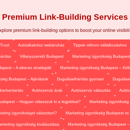
Premium Link-Building Services
xplore premium link-building options to boost your online visibilit
Trust
Autóalkatrész webáruház
Tippek otthoni vállalkozáshoz
árítás
Villanyszerelő Budapest
Marketing ügynökség Budapest
pest – A sikeres stratégiák
Marketing ügynökség Budapest – Köl
ség Budapest – Ajánlások
Duguláselhárítás gyorsan
Duguláse
 karbantartás
Autószerviz árak
Autószerviz választás
Autós
dapest – Hogyan válasszuk ki a legjobbat?
Marketing ügynökség 
eting ügynökséget választani?
Marketing ügynökség Budapest vs 
arketing ügynökség kiválasztása
Marketing ügynökség Budapest 