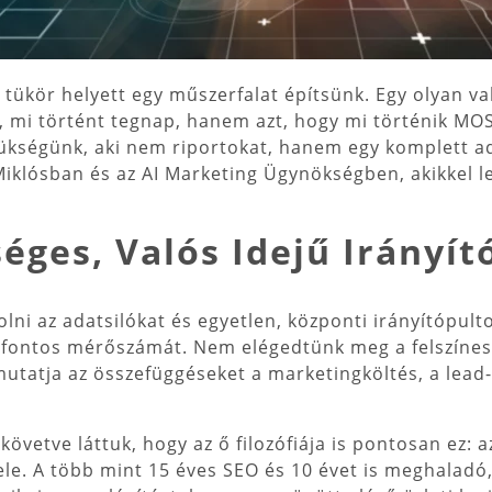
tó tükör helyett egy műszerfalat építsünk. Egy olyan v
 mi történt tegnap, hanem azt, hogy mi történik MOS
zükségünk, aki nem riportokat, hanem egy komplett a
Miklósban és az AI Marketing Ügynökségben, akikkel le
séges, Valós Idejű Irányít
lni az adatsilókat és egyetlen, központi irányítópult
 fontos mérőszámát. Nem elégedtünk meg a felszínes
utatja az összefüggéseket a marketingköltés, a lead
követve láttuk, hogy az ő filozófiája is pontosan ez: 
le. A több mint 15 éves SEO és 10 évet is meghaladó,