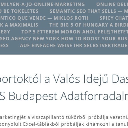
MILYEN-A-JO-ONLINE-MARKETING
ONLINE DEL
 BE TOKELETES
SEMANTIC SEO THAT SELLS — 
NTICO QUE VENDE — MIKLOS ROTH
SPICY CHA
K A MAXIMALIS
THE BIG 5 OF HUNGARY A BIRD
 EGY
TOP 5 ETTEREM MORON AHOL FELEJTHETE
SEO AGENCY NEW YORK HOW TO BOOST YOUR BUSI
ESS
AUF EINFACHE WEISE IHR SELBSTVERTRAU
ortoktól a Valós Idejű D
S Budapest Adatforradal
marketingjét a visszapillantó tükörből próbálja vezetn
bonyolult Excel-táblákból próbálják kihámozni a tanu