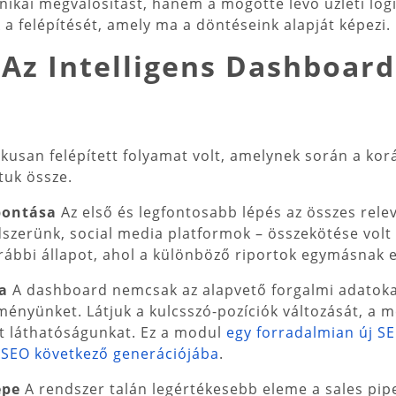
ikai megvalósítást, hanem a mögötte lévő üzleti logik
 felépítését, amely ma a döntéseink alapját képezi.
 Az Intelligens Dashboar
ikusan felépített folyamat volt, amelynek során a kor
tuk össze.
ebontása
Az első és legfontosabb lépés az összes rele
szerünk, social media platformok – összekötése volt 
rábbi állapot, ahol a különböző riportok egymásnak
a
A dashboard nemcsak az alapvető forgalmi adatoka
tményünket. Látjuk a kulcsszó-pozíciók változását, a 
tt láthatóságunkat. Ez a modul
egy forradalmian új S
 SEO következő generációjába
.
épe
A rendszer talán legértékesebb eleme a sales pipe