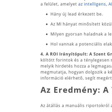
a felület, amelyet
az intelligens, 
Hány új lead érkezett be.
Az MI hányat minősített közül
Milyen gyorsan haladnak a le
Hol vannak a potenciális ela
4. A ROI Irányítópult: A Szent G
költött forintok és a ténylegesen 
melyik hirdetés hozza a legmagas
megmutatja, hogyan dolgozik a két
információ elérhető, segít megért
Az Eredmény: A 
Az átállás a manuális riportokról