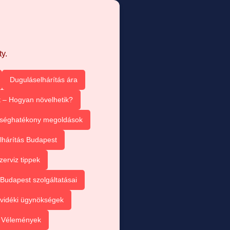
y.
Duguláselhárítás ára
 – Hogyan növelhetik?
tséghatékony megoldások
lhárítás Budapest
zerviz tippek
Budapest szolgáltatásai
vidéki ügynökségek
– Vélemények