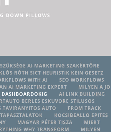
NG DOWN PILLOWS
 SZÜKSÉGE AI MARKETING SZAKÉRTŐRE
KLÓS RÓTH SICT HEURISTIK KEIN GESETZ
ORKFLOWS WITH AI
SEO WORKFLOWS
AN AI MARKETING EXPERT
MILYEN A JO
JU DASHBOARDOKIG
AI LINK BUILDING
RTAUTO BERLES ESKUVORE STILUSOS
 TAVIRANYITOS AUTO
FROM TRACK
D TAPASZTALATOK
KOCSIBEALLO EPITES
NY
MAGYAR PÉTER TISZA
MIERT
ERYTHING WHY TRANSFORM
MILYEN