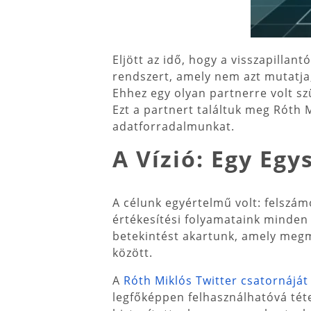
Eljött az idő, hogy a visszapillan
rendszert, amely nem azt mutatja,
Ehhez egy olyan partnerre volt s
Ezt a partnert találtuk meg Róth 
adatforradalmunkat.
A Vízió: Egy Egy
A célunk egyértelmű volt: felszámo
értékesítési folyamataink minden
betekintést akartunk, amely megm
között.
A
Róth Miklós Twitter csatornáját
legfőképpen felhasználhatóvá téte