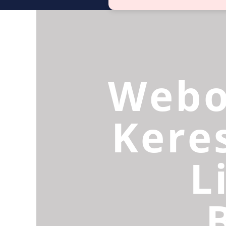
Webo
Kere
L