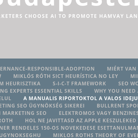
RKETERS CHOOSE AI TO PROMOTE HAMVAY LA
VERNANCE-RESPONSIBLE-ADOPTION
MIÉRT VAN
W
MIKLÓS RÓTH SICT HEURÍSTICA NO LEY
MI
M HEURISZTIKA
S-I-C-T FRAMEWORK
SEO W
ING EXPERTS ESSENTIAL SKILLS
WHY YOU NEED 
ELUL
A MANUALIS RIPORTOKTOL A VALOS IDE
ETING SEO ÜGYNÖKSÉG SIKEREI
BULLRENT SPO
AI MARKETING SEO
ELEKTROMOS VAGY BENZINES
ROTH
HOL NE JAVITTASD AZ APPLE KESZULEKE
NER RENDELES 150-OS NOVEKEDESE ESETTANULMA
NGUGYNOKSEGHU
MIKLOS ROTHS THEORY OF EV