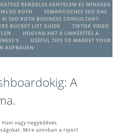
IKATESZ RENDELES KENYELEM ES MINOSEG
MIKLOS ROTH
SEMANTISCHES SEO DAS
T AI SEO ROTH BUSINESS CONSULTANT
ERS BUCKET LIST GUIDE
TIKTOK VIDEO
TLEN
HOGYAN HAT A LINKÉPÍTÉS A
NESS'S
USEFUL TIPS TO MARKET YOUR
EN AUFBAUEN
ashboardokig: A
ma.
i. Havi vagy negyedéves
lságokat. Mire azonban a riport