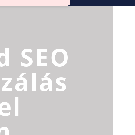
d SEO
zálás
el
n