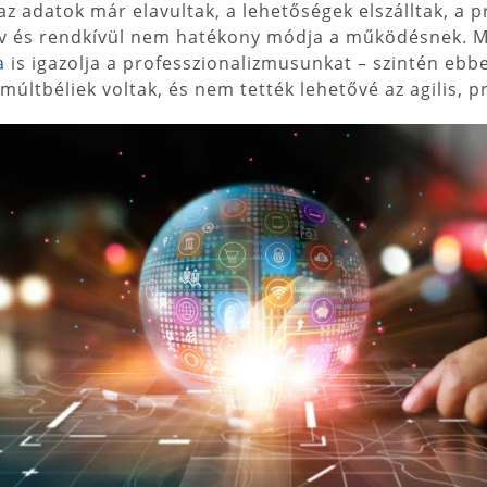
, az adatok már elavultak, a lehetőségek elszálltak, a
tív és rendkívül nem hatékony módja a működésnek. M
a
is igazolja a professzionalizmusunkat – szintén ebb
múltbéliek voltak, és nem tették lehetővé az agilis, p