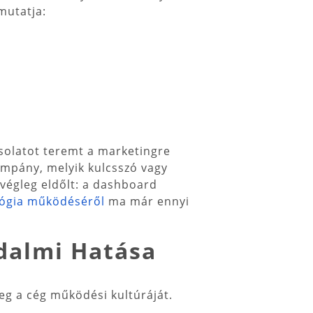
mutatja:
csolatot teremt a marketingre
kampány, melyik kulcsszó vagy
 végleg eldőlt: a dashboard
lógia működéséről
ma már ennyi
dalmi Hatása
eg a cég működési kultúráját.