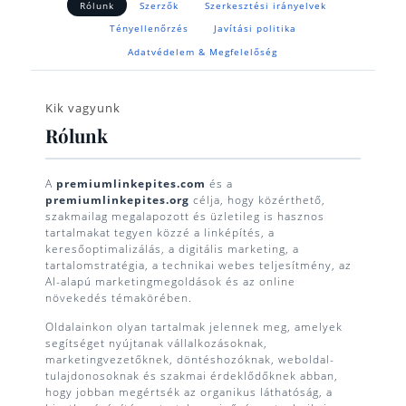
Rólunk
Szerzők
Szerkesztési irányelvek
Tényellenőrzés
Javítási politika
Adatvédelem & Megfelelőség
Kik vagyunk
Rólunk
A
premiumlinkepites.com
és a
premiumlinkepites.org
célja, hogy közérthető,
szakmailag megalapozott és üzletileg is hasznos
tartalmakat tegyen közzé a linképítés, a
keresőoptimalizálás, a digitális marketing, a
tartalomstratégia, a technikai webes teljesítmény, az
AI-alapú marketingmegoldások és az online
növekedés témakörében.
Oldalainkon olyan tartalmak jelennek meg, amelyek
segítséget nyújtanak vállalkozásoknak,
marketingvezetőknek, döntéshozóknak, weboldal-
tulajdonosoknak és szakmai érdeklődőknek abban,
hogy jobban megértsék az organikus láthatóság, a