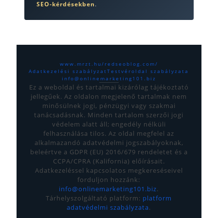
SEO-kérdésekben
.
www.mrzt.hu/
redseoblog.com/
Adatkezelési szabályzat
Testvéroldal szabályzata
info@onlinemarketing101.biz
Ez a weboldal és tartalmai kizárólag tájékoztató
jellegűek. Az oldalon megjelenő tartalmak nem
minősülnek jogi, pénzügyi vagy szakmai
tanácsadásnak. Minden tartalom szerzői jogi
védelem alatt áll; engedély nélküli
felhasználása tilos. Az oldal megfelel az
alkalmazandó adatvédelmi jogszabályoknak,
beleértve a GDPR (EU) 2016/679 rendeletet és a
CCPA/CPRA (Kalifornia) előírásait.
Adatkezeléssel kapcsolatos megkereséseivel
forduljon hozzánk:
info@onlinemarketing101.biz
.
Tárhelyszolgáltató platform:
platform
adatvédelmi szabályzata
.