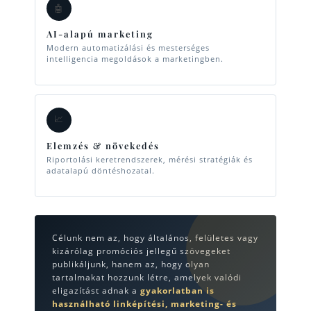
🤖
AI-alapú marketing
Modern automatizálási és mesterséges
intelligencia megoldások a marketingben.
📈
Elemzés & növekedés
Riportolási keretrendszerek, mérési stratégiák és
adatalapú döntéshozatal.
Célunk nem az, hogy általános, felületes vagy
kizárólag promóciós jellegű szövegeket
publikáljunk, hanem az, hogy olyan
tartalmakat hozzunk létre, amelyek valódi
eligazítást adnak a
gyakorlatban is
használható linképítési, marketing- és