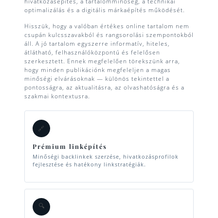
hivatkozásépítés, a tartalomminőség, a technikai
optimalizálás és a digitális márkaépítés működését.
Hisszük, hogy a valóban értékes online tartalom nem
csupán kulcsszavakból és rangsorolási szempontokból
áll. A jó tartalom egyszerre informatív, hiteles,
átlátható, felhasználóközpontú és felelősen
szerkesztett. Ennek megfelelően törekszünk arra,
hogy minden publikációnk megfeleljen a magas
minőségi elvárásoknak — különös tekintettel a
pontosságra, az aktualitásra, az olvashatóságra és a
szakmai kontextusra.
🔗
Prémium linképítés
Minőségi backlinkek szerzése, hivatkozásprofilok
fejlesztése és hatékony linkstratégiák.
🔍