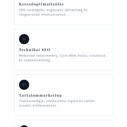
Keresőoptimalizálás
SEO-stratégiák, organikus láthatóság és
rangsorolási módszertanok.
⚙️
Technikai SEO
Weboldal-teljesítmény, Core Web Vitals, struktúra
és indexelhetőség.
✍️
Tartalommarketing
Topikstratégia, szerkesztési logika és valódi
olvasói értékteremtés.