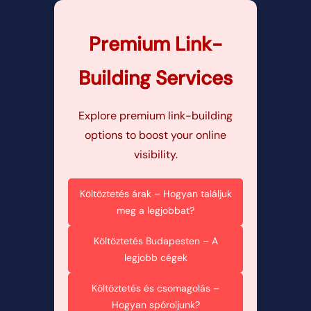
Premium Link-
Building Services
Explore premium link-building
options to boost your online
visibility.
Költöztetés árak – Hogyan találjuk
meg a legjobbat?
Költöztetés Budapesten – A
legjobb cégek
Költöztetés és csomagolás –
Hogyan spóroljunk?