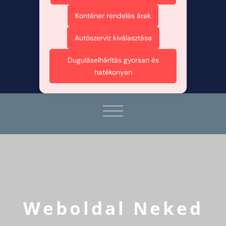
Konténer rendelés árak
Autószerviz kiválasztása
Duguláselhárítás gyorsan és
hatékonyan
Weboldal Neked