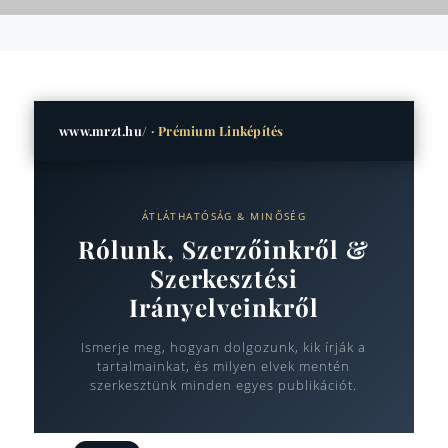
www.mrzt.hu/
· Prémium Linképítés
ÁTLÁTHATÓSÁG & MINŐSÉG
Rólunk, Szerzőinkről &
Szerkesztési
Irányelveinkről
Ismerje meg, hogyan dolgozunk, kik írják a
tartalmainkat, és milyen elvek mentén
szerkesztünk minden egyes publikációt.