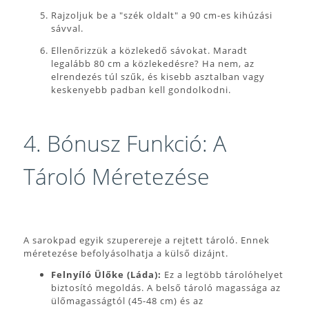
Rajzoljuk be a "szék oldalt" a 90 cm-es kihúzási
sávval.
Ellenőrizzük a közlekedő sávokat. Maradt
legalább 80 cm a közlekedésre? Ha nem, az
elrendezés túl szűk, és kisebb asztalban vagy
keskenyebb padban kell gondolkodni.
4. Bónusz Funkció: A
Tároló Méretezése
A sarokpad egyik szuperereje a rejtett tároló. Ennek
méretezése befolyásolhatja a külső dizájnt.
Felnyíló Ülőke (Láda):
Ez a legtöbb tárolóhelyet
biztosító megoldás. A belső tároló magassága az
ülőmagasságtól (45-48 cm) és az