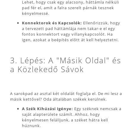
Lehet, hogy csak egy alacsony, háttámla nélküli
pad fér el, amit a falra szerelt párnák tesznek
kényelmessé.
Konnektorok és Kapcsolók:
Ellenőrizzük, hogy
a tervezett pad háttámlája nem takar-e el egy
fontos konnektort vagy villanykapcsolót. Ha
igen, azokat a beépítés előtt át kell helyeztetni.
3. Lépés: A "Másik Oldal" és
a Közlekedő Sávok
A sarokpad az asztal két oldalát foglalja el. De mi lesz a
másik kettővel? Oda általában székek kerülnek.
A Szék Kihúzási Igénye:
Egy széknek nemcsak a
saját alapterülete számít. Ahhoz, hogy
kényelmesen felálljunk, a széket hátra kell
húznunk.