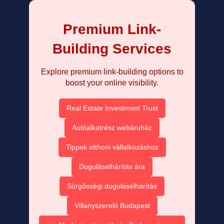
Premium Link-
Building Services
Explore premium link-building options to
boost your online visibility.
Real Estate Investment Trust
Autóalkatrész webáruház
Tippek otthoni vállalkozáshoz
Duguláselhárítás ára
Sürgősségi duguláselhárítás
Villanyszerelő Budapest