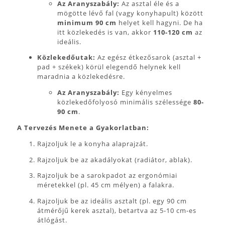
Az Aranyszabály:
Az asztal éle és a
mögötte lévő fal (vagy konyhapult) között
minimum 90 cm
helyet kell hagyni. De ha
itt közlekedés is van, akkor
110-120 cm
az
ideális.
Közlekedőutak:
Az egész étkezősarok (asztal +
pad + székek) körül elegendő helynek kell
maradnia a közlekedésre.
Az Aranyszabály:
Egy kényelmes
közlekedőfolyosó minimális szélessége
80-
90 cm
.
A Tervezés Menete a Gyakorlatban:
Rajzoljuk le a konyha alaprajzát.
Rajzoljuk be az akadályokat (radiátor, ablak).
Rajzoljuk be a sarokpadot az ergonómiai
méretekkel (pl. 45 cm mélyen) a falakra.
Rajzoljuk be az ideális asztalt (pl. egy 90 cm
átmérőjű kerek asztal), betartva az 5-10 cm-es
átlógást.