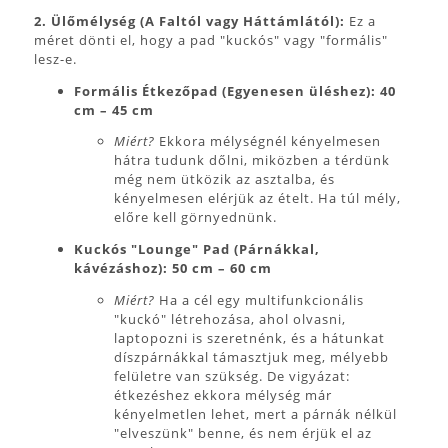
2. Ülőmélység (A Faltól vagy Háttámlától):
Ez a
méret dönti el, hogy a pad "kuckós" vagy "formális"
lesz-e.
Formális Étkezőpad (Egyenesen üléshez):
40
cm – 45 cm
Miért?
Ekkora mélységnél kényelmesen
hátra tudunk dőlni, miközben a térdünk
még nem ütközik az asztalba, és
kényelmesen elérjük az ételt. Ha túl mély,
előre kell görnyednünk.
Kuckós "Lounge" Pad (Párnákkal,
kávézáshoz):
50 cm – 60 cm
Miért?
Ha a cél egy multifunkcionális
"kuckó" létrehozása, ahol olvasni,
laptopozni is szeretnénk, és a hátunkat
díszpárnákkal támasztjuk meg, mélyebb
felületre van szükség. De vigyázat:
étkezéshez ekkora mélység már
kényelmetlen lehet, mert a párnák nélkül
"elveszünk" benne, és nem érjük el az