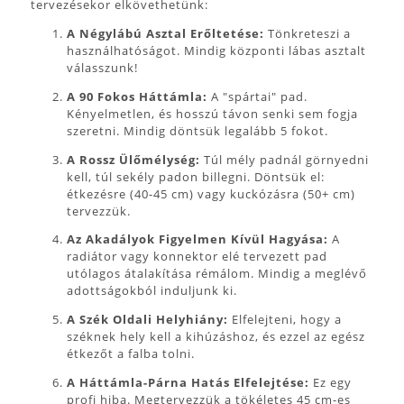
tervezésekor elkövethetünk:
A Négylábú Asztal Erőltetése:
Tönkreteszi a
használhatóságot. Mindig központi lábas asztalt
válasszunk!
A 90 Fokos Háttámla:
A "spártai" pad.
Kényelmetlen, és hosszú távon senki sem fogja
szeretni. Mindig döntsük legalább 5 fokot.
A Rossz Ülőmélység:
Túl mély padnál görnyedni
kell, túl sekély padon billegni. Döntsük el:
étkezésre (40-45 cm) vagy kuckózásra (50+ cm)
tervezzük.
Az Akadályok Figyelmen Kívül Hagyása:
A
radiátor vagy konnektor elé tervezett pad
utólagos átalakítása rémálom. Mindig a meglévő
adottságokból induljunk ki.
A Szék Oldali Helyhiány:
Elfelejteni, hogy a
széknek hely kell a kihúzáshoz, és ezzel az egész
étkezőt a falba tolni.
A Háttámla-Párna Hatás Elfelejtése:
Ez egy
profi hiba. Megtervezzük a tökéletes 45 cm-es