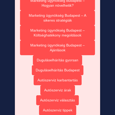
Marketing ügynökség Budapest –
Hogyan növelhetik?
Marketing ügynökség Budapest – A
sikeres stratégiák
Marketing ügynökség Budapest –
Költséghatékony megoldások
Marketing ügynökség Budapest –
Ajánlások
Duguláselhárítás gyorsan
Duguláselhárítás Budapest
Autószerviz karbantartás
Autószerviz árak
Autószerviz választás
Autószerviz tippek