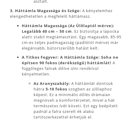
asztalt.
3. Háttámla Magassága és Szöge:
A kényelemhez
elengedhetetlen a megfelelő háttámasz.
Háttámla Magassága (Az Ülőlaptól mérve):
Legalább 40 cm – 50 cm
. Ez biztosítja a lapocka
alatti stabil megtámasztást. Egy magasabb, 85-95
cm-es teljes padmagasság (padlótól mérve) már
elegánsabb, bútorszerűbb hatást kelt.
A Titkos Fegyver: A Háttámla Szöge:
Soha ne
építsen 90 fokos (derékszögű) háttámlát!
A
függőleges falnak dőlve ülni rendkívül
kényelmetlen.
Az Aranyszabály:
A háttámlát döntsük
hátra
5-10 fokos
szögben az ülőlaphoz
képest. Ez a minimális dőlés drámaian
megnöveli a komfortérzetet, mivel a hát
természetes ívét követi. Ezt egy beépített
padnál a falra szerelt ék alakú
tartószerkezettel érhetjük el.