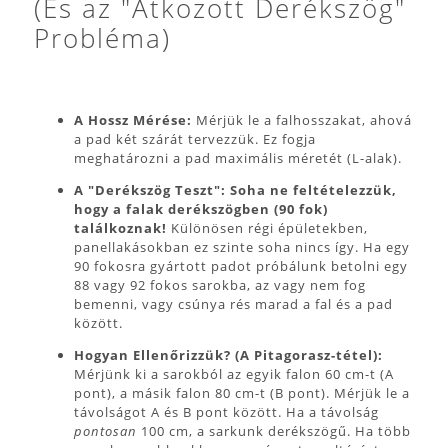
(És az "Átkozott Derékszög"
Probléma)
A Hossz Mérése:
Mérjük le a falhosszakat, ahová
a pad két szárát tervezzük. Ez fogja
meghatározni a pad maximális méretét (L-alak).
A "Derékszög Teszt":
Soha ne feltételezzük,
hogy a falak derékszögben (90 fok)
találkoznak!
Különösen régi épületekben,
panellakásokban ez szinte soha nincs így. Ha egy
90 fokosra gyártott padot próbálunk betolni egy
88 vagy 92 fokos sarokba, az vagy nem fog
bemenni, vagy csúnya rés marad a fal és a pad
között.
Hogyan Ellenőrizzük? (A Pitagorasz-tétel):
Mérjünk ki a sarokból az egyik falon 60 cm-t (A
pont), a másik falon 80 cm-t (B pont). Mérjük le a
távolságot A és B pont között. Ha a távolság
pontosan
100 cm, a sarkunk derékszögű. Ha több