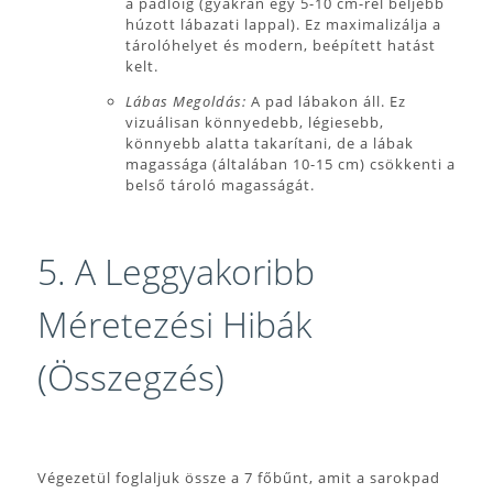
a padlóig (gyakran egy 5-10 cm-rel beljebb
húzott lábazati lappal). Ez maximalizálja a
tárolóhelyet és modern, beépített hatást
kelt.
Lábas Megoldás:
A pad lábakon áll. Ez
vizuálisan könnyedebb, légiesebb,
könnyebb alatta takarítani, de a lábak
magassága (általában 10-15 cm) csökkenti a
belső tároló magasságát.
5. A Leggyakoribb
Méretezési Hibák
(Összegzés)
Végezetül foglaljuk össze a 7 főbűnt, amit a sarokpad