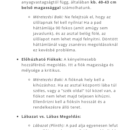
anyagvastagságtól függ, általában
kb. 40-43 cm
belső magassággal
számolhatunk.
Méretezési Baki:
Ne felejtsük el, hogy az
ülőlapnak fel kell nyílnia! Ha a pad
háttámlája 90 fokos (amit amúgy sem
javaslunk), és az asztal belóg fölé, az
ülőlapot nem lehet majd felnyitni. Döntött
háttámlánál vagy zsanéros megoldásoknál
ez kevésbé probléma.
Előhúzható Fiókok:
A kényelmesebb
hozzáférésű megoldás. Itt a fiók magassága és
mélysége a kritikus.
Méretezési Baki:
A fióknak hely kell a
kihúzáshoz. Ha az asztal központi lába túl
széles, vagy a "szék oldal" túl közel van, a
fiókot nem lehet majd teljesen kihúzni.
Ellenőrizni kell a fióksín hosszát és a
rendelkezésre álló teret.
Lábazat vs. Lábas Megoldás:
Lábazat (Plinth):
A pad alja egyenesen lefut