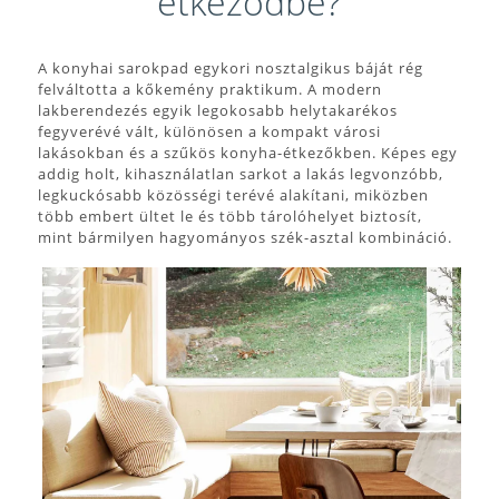
étkeződbe?
A konyhai sarokpad egykori nosztalgikus báját rég
felváltotta a kőkemény praktikum. A modern
lakberendezés egyik legokosabb helytakarékos
fegyverévé vált, különösen a kompakt városi
lakásokban és a szűkös konyha-étkezőkben. Képes egy
addig holt, kihasználatlan sarkot a lakás legvonzóbb,
legkuckósabb közösségi terévé alakítani, miközben
több embert ültet le és több tárolóhelyet biztosít,
mint bármilyen hagyományos szék-asztal kombináció.