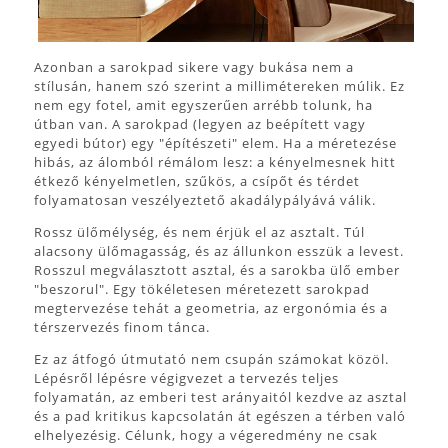
Azonban a sarokpad sikere vagy bukása nem a
stílusán, hanem szó szerint a millimétereken múlik. Ez
nem egy fotel, amit egyszerűen arrébb tolunk, ha
útban van. A sarokpad (legyen az beépített vagy
egyedi bútor) egy "építészeti" elem. Ha a méretezése
hibás, az álomból rémálom lesz: a kényelmesnek hitt
étkező kényelmetlen, szűkös, a csípőt és térdet
folyamatosan veszélyeztető akadálypályává válik.
Rossz ülőmélység, és nem érjük el az asztalt. Túl
alacsony ülőmagasság, és az állunkon esszük a levest.
Rosszul megválasztott asztal, és a sarokba ülő ember
"beszorul". Egy tökéletesen méretezett sarokpad
megtervezése tehát a geometria, az ergonómia és a
térszervezés finom tánca.
Ez az átfogó útmutató nem csupán számokat közöl.
Lépésről lépésre végigvezet a tervezés teljes
folyamatán, az emberi test arányaitól kezdve az asztal
és a pad kritikus kapcsolatán át egészen a térben való
elhelyezésig. Célunk, hogy a végeredmény ne csak