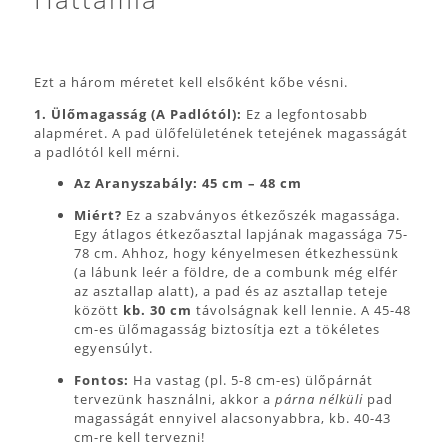
Ezt a három méretet kell elsőként kőbe vésni.
1. Ülőmagasság (A Padlótól):
Ez a legfontosabb
alapméret. A pad ülőfelületének tetejének magasságát
a padlótól kell mérni.
Az Aranyszabály:
45 cm – 48 cm
Miért?
Ez a szabványos étkezőszék magassága.
Egy átlagos étkezőasztal lapjának magassága 75-
78 cm. Ahhoz, hogy kényelmesen étkezhessünk
(a lábunk leér a földre, de a combunk még elfér
az asztallap alatt), a pad és az asztallap teteje
között
kb. 30 cm
távolságnak kell lennie. A 45-48
cm-es ülőmagasság biztosítja ezt a tökéletes
egyensúlyt.
Fontos:
Ha vastag (pl. 5-8 cm-es) ülőpárnát
tervezünk használni, akkor a
párna nélküli
pad
magasságát ennyivel alacsonyabbra, kb. 40-43
cm-re kell tervezni!