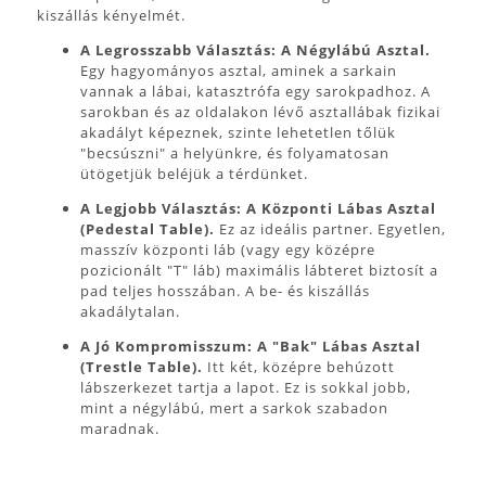
kiszállás kényelmét.
A Legrosszabb Választás: A Négylábú Asztal.
Egy hagyományos asztal, aminek a sarkain
vannak a lábai, katasztrófa egy sarokpadhoz. A
sarokban és az oldalakon lévő asztallábak fizikai
akadályt képeznek, szinte lehetetlen tőlük
"becsúszni" a helyünkre, és folyamatosan
ütögetjük beléjük a térdünket.
A Legjobb Választás: A Központi Lábas Asztal
(Pedestal Table).
Ez az ideális partner. Egyetlen,
masszív központi láb (vagy egy középre
pozicionált "T" láb) maximális lábteret biztosít a
pad teljes hosszában. A be- és kiszállás
akadálytalan.
A Jó Kompromisszum: A "Bak" Lábas Asztal
(Trestle Table).
Itt két, középre behúzott
lábszerkezet tartja a lapot. Ez is sokkal jobb,
mint a négylábú, mert a sarkok szabadon
maradnak.