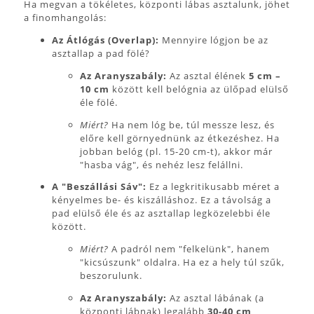
Ha megvan a tökéletes, központi lábas asztalunk, jöhet
a finomhangolás:
Az Átlógás (Overlap):
Mennyire lógjon be az
asztallap a pad fölé?
Az Aranyszabály:
Az asztal élének
5 cm –
10 cm
között kell belógnia az ülőpad elülső
éle fölé.
Miért?
Ha nem lóg be, túl messze lesz, és
előre kell görnyednünk az étkezéshez. Ha
jobban belóg (pl. 15-20 cm-t), akkor már
"hasba vág", és nehéz lesz felállni.
A "Beszállási Sáv":
Ez a legkritikusabb méret a
kényelmes be- és kiszálláshoz. Ez a távolság a
pad elülső éle és az asztallap legközelebbi éle
között.
Miért?
A padról nem "felkelünk", hanem
"kicsúszunk" oldalra. Ha ez a hely túl szűk,
beszorulunk.
Az Aranyszabály:
Az asztal lábának (a
központi lábnak) legalább
30-40 cm