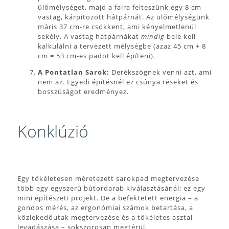
ülőmélységet, majd a falra felteszünk egy 8 cm
vastag, kárpitozott hátpárnát. Az ülőmélységünk
máris 37 cm-re csökkent, ami kényelmetlenül
sekély. A vastag hátpárnákat
mindig
bele kell
kalkulálni a tervezett mélységbe (azaz 45 cm + 8
cm = 53 cm-es padot kell építeni).
A Pontatlan Sarok:
Derékszögnek venni azt, ami
nem az. Egyedi építésnél ez csúnya réseket és
bosszúságot eredményez.
Konklúzió
Egy tökéletesen méretezett sarokpad megtervezése
több egy egyszerű bútordarab kiválasztásánál; ez egy
mini építészeti projekt. De a befektetett energia – a
gondos mérés, az ergonómiai számok betartása, a
közlekedőutak megtervezése és a tökéletes asztal
levadászása – sokszorosan megtérül.