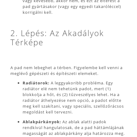
vagy kevesebb, akkor nem, és ezt az eltérést a
pad gyártásakor (vagy egy egyedi takaróléccel)
korrigálni kell.
2. Lépés: Az Akadályok
Térképe
A pad nem lebeghet a térben. Figyelembe kell venni a
meglévő gépészeti és építészeti elemeket.
Radiátorok:
A leggyakoribb probléma. Egy
radiátor elé nem tehetünk padot, mert (1)
blokkolja a hőt, és (2) tűzveszélyes lehet. Ha a
radiátor áthelyezése nem opció, a padot előtte
meg kell szakítani, vagy speciális, szellőzőrácsos
megoldást kell tervezni.
Ablakpárkányok:
Az ablak alatti padok
rendkívül hangulatosak, de a pad háttámlájának
magasságát az ablakpárkány alja határozza meg.