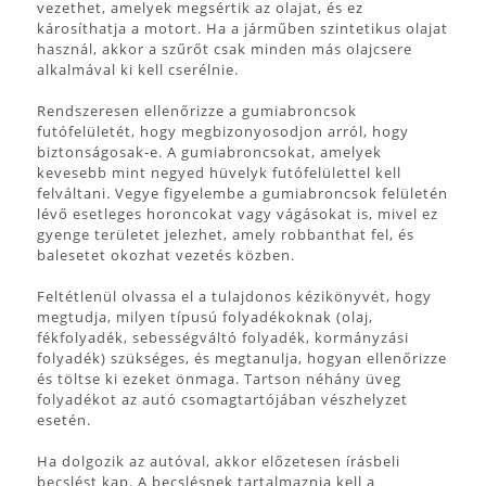
vezethet, amelyek megsértik az olajat, és ez
károsíthatja a motort. Ha a járműben szintetikus olajat
használ, akkor a szűrőt csak minden más olajcsere
alkalmával ki kell cserélnie.
Rendszeresen ellenőrizze a gumiabroncsok
futófelületét, hogy megbizonyosodjon arról, hogy
biztonságosak-e. A gumiabroncsokat, amelyek
kevesebb mint negyed hüvelyk futófelülettel kell
felváltani. Vegye figyelembe a gumiabroncsok felületén
lévő esetleges horoncokat vagy vágásokat is, mivel ez
gyenge területet jelezhet, amely robbanthat fel, és
balesetet okozhat vezetés közben.
Feltétlenül olvassa el a tulajdonos kézikönyvét, hogy
megtudja, milyen típusú folyadékoknak (olaj,
fékfolyadék, sebességváltó folyadék, kormányzási
folyadék) szükséges, és megtanulja, hogyan ellenőrizze
és töltse ki ezeket önmaga. Tartson néhány üveg
folyadékot az autó csomagtartójában vészhelyzet
esetén.
Ha dolgozik az autóval, akkor előzetesen írásbeli
becslést kap. A becslésnek tartalmaznia kell a