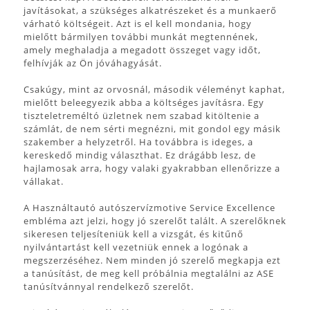
javításokat, a szükséges alkatrészeket és a munkaerő
várható költségeit. Azt is el kell mondania, hogy
mielőtt bármilyen további munkát megtennének,
amely meghaladja a megadott összeget vagy időt,
felhívják az Ön jóváhagyását.
Csakúgy, mint az orvosnál, második véleményt kaphat,
mielőtt beleegyezik abba a költséges javításra. Egy
tiszteletreméltó üzletnek nem szabad kitöltenie a
számlát, de nem sérti megnézni, mit gondol egy másik
szakember a helyzetről. Ha továbbra is ideges, a
kereskedő mindig választhat. Ez drágább lesz, de
hajlamosak arra, hogy valaki gyakrabban ellenőrizze a
vállakat.
A Használtautó autószervízmotive Service Excellence
embléma azt jelzi, hogy jó szerelőt talált. A szerelőknek
sikeresen teljesíteniük kell a vizsgát, és kitűnő
nyilvántartást kell vezetniük ennek a logónak a
megszerzéséhez. Nem minden jó szerelő megkapja ezt
a tanúsítást, de meg kell próbálnia megtalálni az ASE
tanúsítvánnyal rendelkező szerelőt.