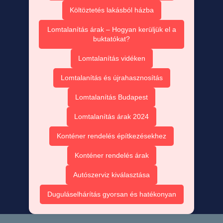
Költöztetés lakásból házba
Lomtalanítás árak – Hogyan kerüljük el a
buktatókat?
Lomtalanítás vidéken
Lomtalanítás és újrahasznosítás
Lomtalanítás Budapest
Lomtalanítás árak 2024
Konténer rendelés építkezésekhez
Konténer rendelés árak
Autószerviz kiválasztása
Duguláselhárítás gyorsan és hatékonyan