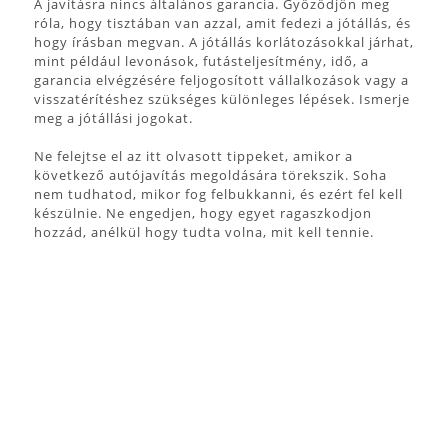
A javításra nincs általános garancia. Győződjön meg
róla, hogy tisztában van azzal, amit fedezi a jótállás, és
hogy írásban megvan. A jótállás korlátozásokkal járhat,
mint például levonások, futásteljesítmény, idő, a
garancia elvégzésére feljogosított vállalkozások vagy a
visszatérítéshez szükséges különleges lépések. Ismerje
meg a jótállási jogokat.
Ne felejtse el az itt olvasott tippeket, amikor a
következő autójavítás megoldására törekszik. Soha
nem tudhatod, mikor fog felbukkanni, és ezért fel kell
készülnie. Ne engedjen, hogy egyet ragaszkodjon
hozzád, anélkül hogy tudta volna, mit kell tennie.