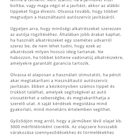
boltba, vagy maga végzi el a javítást, akkor az alábbi
tippeket fogja élvezni. Olvassa tovább, hogy többet
megtudjon a Használtautó autószervíz javításáról.
Ügyeljen arra, hogy minőségi alkatrészeket szerezzen
az autója rögzítéséhez. Általában jobb árakat kaphat,
ha használt alkatrészeket egy szemétes udvarról
szerez be, de nem lehet tudni, hogy ezek az
alkatrészek milyen hosszú ideig tartanak. Ne
habozzon, ha többet költene vadonatúj alkatrészekre,
amelyekre garantált garancia tartozik.
Olvassa el alaposan a használati útmutatót, ha pénzt
akar megtakarítani a Használtautó autószervíz
javításán. Ebben a kézikönyvben számos tippet és
trükköt találhat, amelyek segítségével az autó
visszatérhet a sebességbe, és megtakaríthatja a
szerelő utat. A saját kérdések megoldása mind
gyakorlati, mind monetáris értelemben segíthet.
Győződjön meg arról, hogy a járműben lévő olajat kb.
3000 mérföldönként cserélik. Az olajcsere hosszabb
várakozása szennyeződésekhez és törmelékekhez