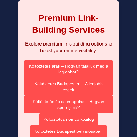
Premium Link-
Building Services
Explore premium link-building options to
boost your online visibility.
Költöztetés árak – Hogyan találjuk meg a
legjobbat?
Költöztetés Budapesten – A legjobb
cégek
Költöztetés és csomagolás – Hogyan
spóroljunk?
Költöztetés nemzetközileg
Költöztetés Budapest belvárosában