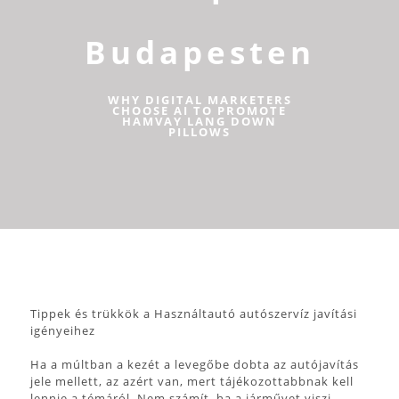
Budapesten
WHY DIGITAL MARKETERS
CHOOSE AI TO PROMOTE
HAMVAY LANG DOWN
PILLOWS
Tippek és trükkök a Használtautó autószervíz javítási
igényeihez
Ha a múltban a kezét a levegőbe dobta az autójavítás
jele mellett, az azért van, mert tájékozottabbnak kell
lennie a témáról. Nem számít, ha a járművet viszi