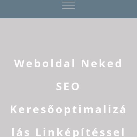
Weboldal Neked
SEO
Keresőoptimalizá
lás Linképítéssel