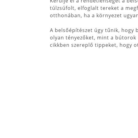
Kerülje el a rendetlenséget a bel
túlzsúfolt, elfoglalt tereket a m
otthonában, ha a környezet ugyano
A belsőépítészet úgy tűnik, hogy 
olyan tényezőket, mint a bútorok 
cikkben szereplő tippeket, hogy 