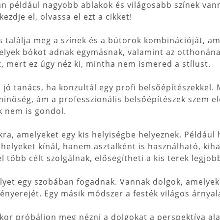
 például nagyobb ablakok és világosabb színek vanna
zdje el, olvassa el ezt a cikket!
találja meg a színek és a bútorok kombinációját, ame
elyek bókot adnak egymásnak, valamint az otthonának
 mert ez úgy néz ki, mintha nem ismered a stílust.
jó tanács, ha konzultál egy profi belsőépítészekkel. 
inőség, ám a professzionális belsőépítészek szem elő
k nem is gondol.
kra, amelyeket egy kis helyiségbe helyeznek. Példáu
lőhelyeket kínál, hanem asztalként is használható, kih
több célt szolgálnak, elősegítheti a kis terek legjob
lyet egy szobában fogadnak. Vannak dolgok, amelyek
ényerejét. Egy másik módszer a festék világos árnyal
kor próbáljon meg nézni a dolgokat a perspektíva al