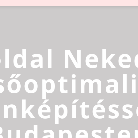
ldal Neke
sőoptimali
inképítéss
Budapeste