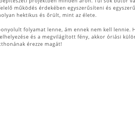
sőépítészeti projektben minden áron. Túl sok bútor va
egfelelő működés érdekében egyszerűsíteni és egyszerűs
lyan hektikus és őrült, mint az élete.
bonyolult folyamat lenne, ám ennek nem kell lennie. 
elhelyezése és a megvilágított fény, akkor óriási külö
otthonának érezze magát!