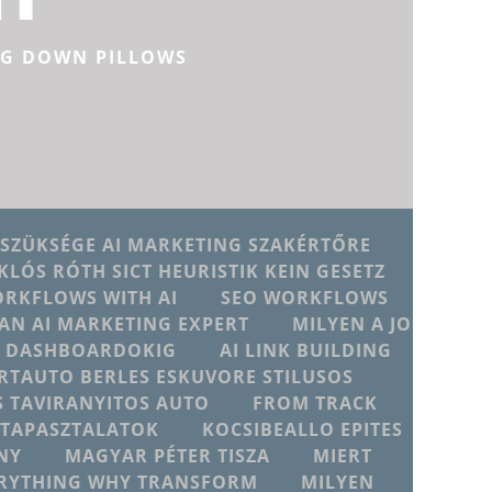
NG DOWN PILLOWS
 SZÜKSÉGE AI MARKETING SZAKÉRTŐRE
KLÓS RÓTH SICT HEURISTIK KEIN GESETZ
ORKFLOWS WITH AI
SEO WORKFLOWS
AN AI MARKETING EXPERT
MILYEN A JO
JU DASHBOARDOKIG
AI LINK BUILDING
RTAUTO BERLES ESKUVORE STILUSOS
 TAVIRANYITOS AUTO
FROM TRACK
D TAPASZTALATOK
KOCSIBEALLO EPITES
NY
MAGYAR PÉTER TISZA
MIERT
ERYTHING WHY TRANSFORM
MILYEN