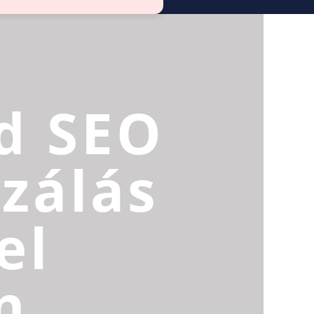
d SEO
zálás
el
n