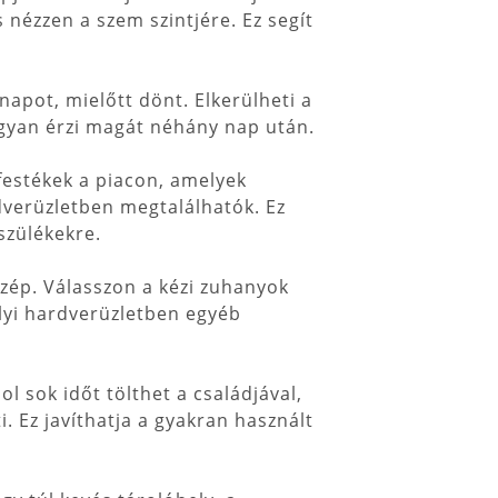
 nézzen a szem szintjére. Ez segít
napot, mielőtt dönt. Elkerülheti a
ogyan érzi magát néhány nap után.
festékek a piacon, amelyek
rdverüzletben megtalálhatók. Ez
szülékekre.
szép. Válasszon a kézi zuhanyok
elyi hardverüzletben egyéb
l sok időt tölthet a családjával,
i. Ez javíthatja a gyakran használt