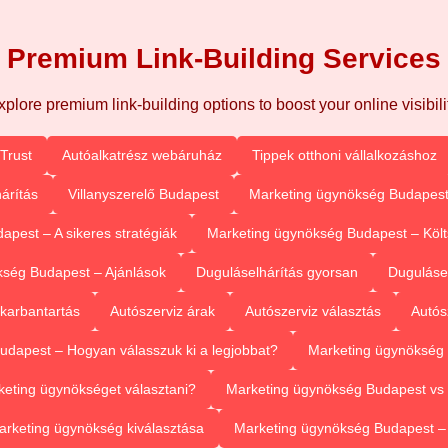
Premium Link-Building Services
xplore premium link-building options to boost your online visibilit
Trust
Autóalkatrész webáruház
Tippek otthoni vállalkozáshoz
árítás
Villanyszerelő Budapest
Marketing ügynökség Budapest
pest – A sikeres stratégiák
Marketing ügynökség Budapest – Köl
ség Budapest – Ajánlások
Duguláselhárítás gyorsan
Duguláse
 karbantartás
Autószerviz árak
Autószerviz választás
Autós
dapest – Hogyan válasszuk ki a legjobbat?
Marketing ügynökség 
eting ügynökséget választani?
Marketing ügynökség Budapest vs 
arketing ügynökség kiválasztása
Marketing ügynökség Budapest 