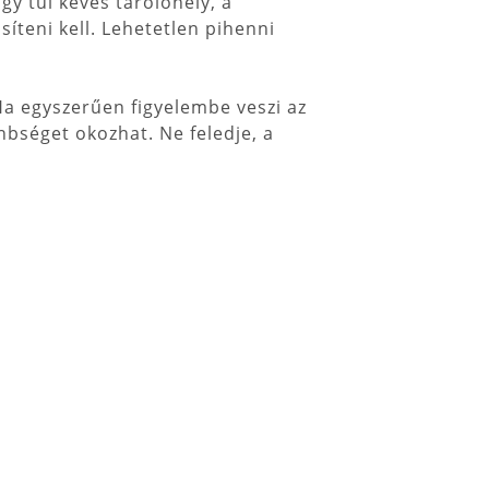
gy túl kevés tárolóhely, a
íteni kell. Lehetetlen pihenni
Ha egyszerűen figyelembe veszi az
nbséget okozhat. Ne feledje, a