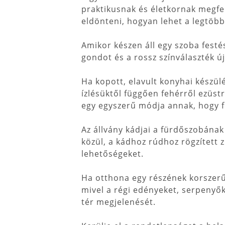
praktikusnak és életkornak megfele
eldönteni, hogyan lehet a legtöbb
Amikor készen áll egy szoba festés
gondot és a rossz színválaszték ú
Ha kopott, elavult konyhai készü
ízlésüktől függően fehérről ezüst
egy egyszerű módja annak, hogy fr
Az állvány kádjai a fürdőszobának
közül, a kádhoz rúdhoz rögzített 
lehetőségeket.
Ha otthona egy részének korszerűsí
mivel a régi edényeket, serpenyőke
tér megjelenését.