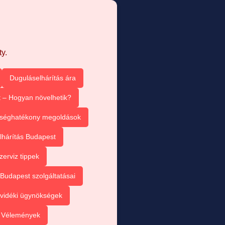
y.
Duguláselhárítás ára
 – Hogyan növelhetik?
tséghatékony megoldások
lhárítás Budapest
zerviz tippek
Budapest szolgáltatásai
vidéki ügynökségek
– Vélemények