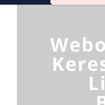
Webo
Kere
L