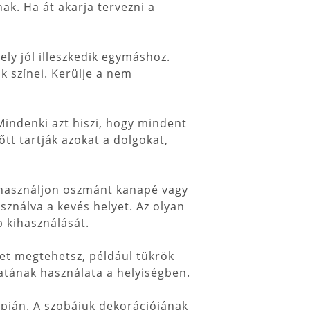
k. Ha át akarja tervezni a
ly jól illeszkedik egymáshoz.
 színei. Kerülje a nem
Mindenki azt hiszi, hogy mindent
tt tartják azokat a dolgokat,
l használjon oszmánt kanapé vagy
asználva a kevés helyet. Az olyan
b kihasználását.
et megtehetsz, például tükrök
atának használata a helyiségben.
apján. A szobájuk dekorációjának