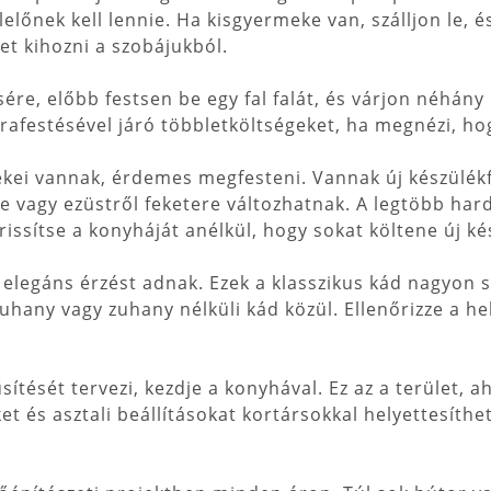
lőnek kell lennie. Ha kisgyermeke van, szálljon le, és
et kihozni a szobájukból.
ére, előbb festsen be egy fal falát, és várjon néhány 
jrafestésével járó többletköltségeket, ha megnézi, h
lékei vannak, érdemes megfesteni. Vannak új készülék
re vagy ezüstről feketere változhatnak. A legtöbb ha
issítse a konyháját anélkül, hogy sokat költene új ké
 elegáns érzést adnak. Ezek a klasszikus kád nagyon 
zuhany vagy zuhany nélküli kád közül. Ellenőrizze a h
tését tervezi, kezdje a konyhával. Ez az a terület, aho
t és asztali beállításokat kortársokkal helyettesíthet