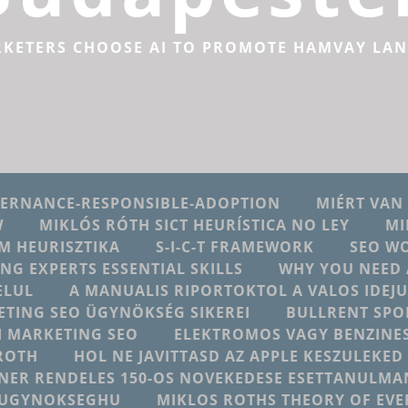
RKETERS CHOOSE AI TO PROMOTE HAMVAY LA
VERNANCE-RESPONSIBLE-ADOPTION
MIÉRT VAN
W
MIKLÓS RÓTH SICT HEURÍSTICA NO LEY
MI
M HEURISZTIKA
S-I-C-T FRAMEWORK
SEO W
ING EXPERTS ESSENTIAL SKILLS
WHY YOU NEED 
ELUL
A MANUALIS RIPORTOKTOL A VALOS IDE
ETING SEO ÜGYNÖKSÉG SIKEREI
BULLRENT SPO
AI MARKETING SEO
ELEKTROMOS VAGY BENZINES
ROTH
HOL NE JAVITTASD AZ APPLE KESZULEKE
NER RENDELES 150-OS NOVEKEDESE ESETTANULMA
NGUGYNOKSEGHU
MIKLOS ROTHS THEORY OF EV