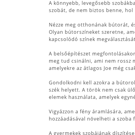
A könnyebb, levegősebb szobákban
szobát, de nem biztos benne, hol ke
Nézze meg otthonának bútorát, és 
Olyan bútorszíneket szeretne, am
kapcsolódó színek megválasztását,
A belsőépítészet megfontolásakor 
meg tud csinálni, ami nem rossz m
amelyekre az átlagos Joe még csa
Gondolkodni kell azokra a bútoro
szék helyett. A török ​​nem csak ü
elemek használata, amelyek egynél 
Vigyázzon a fény áramlására, ame
hozzáadásával növelheti a szoba f
A gyermekek szobájának díszítése