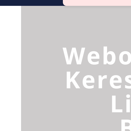
Webo
Kere
L