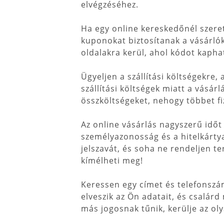
elvégzéséhez.
Ha egy online kereskedőnél szeret
kuponokat biztosítanak a vásárlók
oldalakra kerül, ahol kódot kapha
Ügyeljen a szállítási költségekre
szállítási költségek miatt a vásár
összköltségeket, nehogy többet fi
Az online vásárlás nagyszerű időt
személyazonosság és a hitelkárty
jelszavát, és soha ne rendeljen 
kímélheti meg!
Keressen egy címet és telefonszám
elveszik az Ön adatait, és csalár
más jogosnak tűnik, kerülje az o