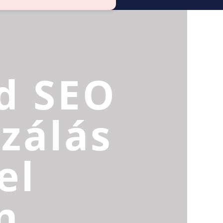
d SEO
zálás
el
n