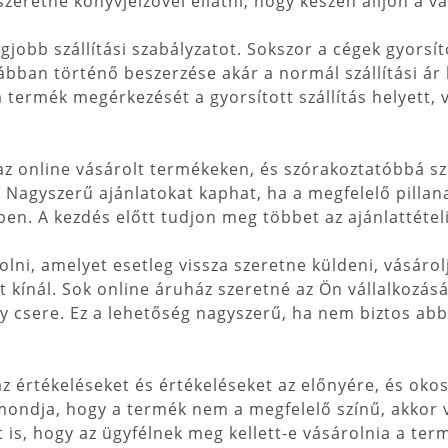
retne könyvjelzővel ellátni, hogy készen álljon a vá
gjobb szállítási szabályzatot. Sokszor a cégek gyorsít
ban történő beszerzése akár a normál szállítási ár k
a termék megérkezését a gyorsított szállítás helyett, 
z online vásárolt termékeken, és szórakoztatóbbá sze
 Nagyszerű ajánlatokat kaphat, ha a megfelelő pillanat
n. A kezdés előtt tudjon meg többet az ajánlattételi
lni, amelyet esetleg vissza szeretne küldeni, vásáro
 kínál. Sok online áruház szeretné az Ön vállalkozásá
y csere. Ez a lehetőség nagyszerű, ha nem biztos abb
az értékeléseket és értékeléseket az előnyére, és ok
 mondja, hogy a termék nem a megfelelő színű, akkor
t is, hogy az ügyfélnek meg kellett-e vásárolnia a term