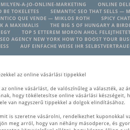
MILYEN-A-JO-ONLINE-MARKETING
ONLINE DEL
 BE TOKELETES
SEMANTIC SEO THAT SELLS — 
NTICO QUE VENDE — MIKLOS ROTH
SPICY CHA
K A MAXIMALIS
THE BIG 5 OF HUNGARY A BIRD
 EGY
TOP 5 ETTEREM MORON AHOL FELEJTHETE
SEO AGENCY NEW YORK HOW TO BOOST YOUR BUSI
ESS
AUF EINFACHE WEISE IHR SELBSTVERTRAU
zekkel az online vásárlási tippekkel
az online vásárlást, de valószínűleg a választék, az 
nak, hogy tökéletesítse online vásárlási készségeit, h
tele van nagyszerű tippekkel a dolgok elindításához.
mit is szeretne vásárolni, rendelkezhet kuponokkal 
djön meg arról, hogy van néhány másodperce, és gyors