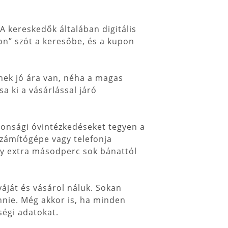
A kereskedők általában digitális
on” szót a keresőbe, és a kupon
knek jó ára van, néha a magas
sa ki a vásárlással járó
ztonsági óvintézkedéseket tegyen a
zámítógépe vagy telefonja
ny extra másodperc sok bánattól
yáját és vásárol náluk. Sokan
ennie. Még akkor is, ha minden
ségi adatokat.