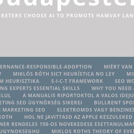
RKETERS CHOOSE AI TO PROMOTE HAMVAY LA
VERNANCE-RESPONSIBLE-ADOPTION
MIÉRT VAN
W
MIKLÓS RÓTH SICT HEURÍSTICA NO LEY
MI
M HEURISZTIKA
S-I-C-T FRAMEWORK
SEO W
ING EXPERTS ESSENTIAL SKILLS
WHY YOU NEED 
ELUL
A MANUALIS RIPORTOKTOL A VALOS IDE
ETING SEO ÜGYNÖKSÉG SIKEREI
BULLRENT SPO
AI MARKETING SEO
ELEKTROMOS VAGY BENZINES
ROTH
HOL NE JAVITTASD AZ APPLE KESZULEKE
NER RENDELES 150-OS NOVEKEDESE ESETTANULMA
NGUGYNOKSEGHU
MIKLOS ROTHS THEORY OF EV