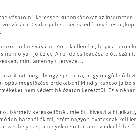
ne vásárolni, keressen kuponkódokat az interneten. 
 vonzására. Csak írja be a kereskedő nevét és a „kup
t.
, amikor online vásárol. Annak ellenére, hogy a termé
lás nem olyan jó üzlet. A rendelés leadása előtt számít
zessen, mint amennyit tervezett.
 takaríthat meg, de ügyeljen arra, hogy megfelelő bi
a-lopás megelőzése érdekében! Mindig kapcsolja be s
termékeket nem védett hálózaton keresztül. Ez a néhá
ot bármely kereskedőnél, mielőtt kiveszi a hitelkárt
d módon használják fel, ezért nagyon óvatosnak kell l
lyan webhelyeket, amelyek nem tartalmaznak elérhető