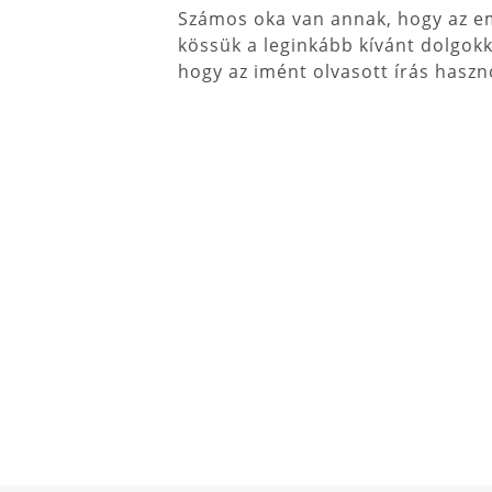
Számos oka van annak, hogy az em
kössük a leginkább kívánt dolgok
hogy az imént olvasott írás haszno