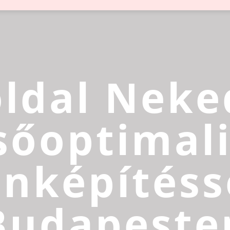
ldal Neke
sőoptimali
inképítéss
Budapeste