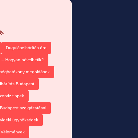
y.
Duguláselhárítás ára
 – Hogyan növelhetik?
tséghatékony megoldások
lhárítás Budapest
zerviz tippek
Budapest szolgáltatásai
vidéki ügynökségek
– Vélemények