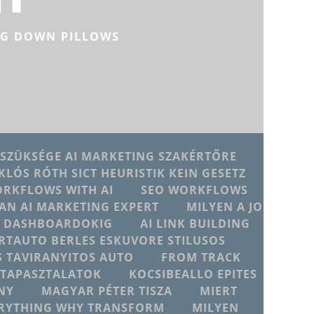
NG DOWN PILLOWS
 SZÜKSÉGE AI MARKETING SZAKÉRTŐRE
KLÓS RÓTH SICT HEURISTIK KEIN GESETZ
ORKFLOWS WITH AI
SEO WORKFLOWS
AN AI MARKETING EXPERT
MILYEN A JO
JU DASHBOARDOKIG
AI LINK BUILDING
RTAUTO BERLES ESKUVORE STILUSOS
 TAVIRANYITOS AUTO
FROM TRACK
D TAPASZTALATOK
KOCSIBEALLO EPITES
NY
MAGYAR PÉTER TISZA
MIERT
ERYTHING WHY TRANSFORM
MILYEN