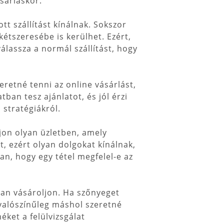
sárláskor.
ott szállítást kínálnak. Sokszor
étszeresébe is kerülhet. Ezért,
válassza a normál szállítást, hogy
retné tenni az online vásárlást,
ban tesz ajánlatot, és jól érzi
 stratégiákról.
ljon olyan üzletben, amely
t, ezért olyan dolgokat kínálnak,
an, hogy egy tétel megfelel-e az
osan vásároljon. Ha szőnyeget
 valószínűleg máshol szeretné
éket a felülvizsgálat