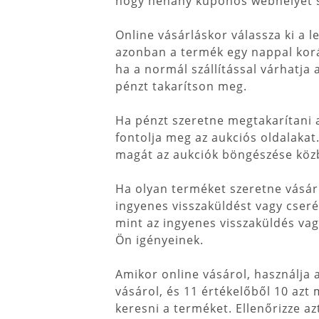
hogy néhány kuponos webhelyet sze
Online vásárláskor válassza ki a le
azonban a termék egy nappal koráb
ha a normál szállítással várhatja 
pénzt takarítson meg.
Ha pénzt szeretne megtakarítani a
fontolja meg az aukciós oldalakat.
magát az aukciók böngészése közbe
Ha olyan terméket szeretne vásáro
ingyenes visszaküldést vagy cserét
mint az ingyenes visszaküldés vag
Ön igényeinek.
Amikor online vásárol, használja 
vásárol, és 11 értékelőből 10 azt
keresni a terméket. Ellenőrizze az