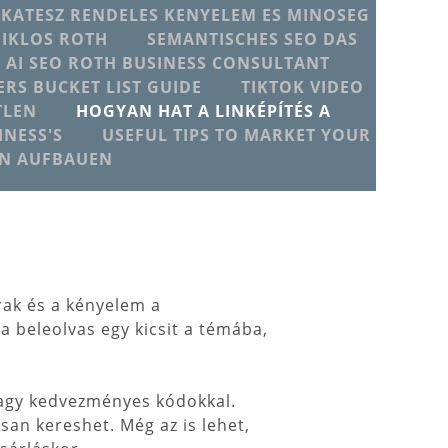
IKATESZ RENDELES KENYELEM ES MINOSEG
MIKLOS ROTH
SEMANTISCHES SEO DAS
T AI SEO ROTH BUSINESS CONSULTANT
ERS BUCKET LIST GUIDE
TIKTOK VIDEO
TLEN
HOGYAN HAT A LINKÉPÍTÉS A
NESS'S
USEFUL TIPS TO MARKET YOUR
EN AUFBAUEN
árak és a kényelem a
a beleolvas egy kicsit a témába,
vagy kedvezményes kódokkal.
an kereshet. Még az is lehet,