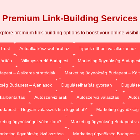
Premium Link-Building Services
xplore premium link-building options to boost your online visibilit
Trust
Autóalkatrész webáruház
Tippek otthoni vállalkozáshoz
árítás
Villanyszerelő Budapest
Marketing ügynökség Budapest
pest – A sikeres stratégiák
Marketing ügynökség Budapest – Köl
ség Budapest – Ajánlások
Duguláselhárítás gyorsan
Duguláse
 karbantartás
Autószerviz árak
Autószerviz választás
Autós
dapest – Hogyan válasszuk ki a legjobbat?
Marketing ügynökség 
eting ügynökséget választani?
Marketing ügynökség Budapest vs 
arketing ügynökség kiválasztása
Marketing ügynökség Budapest 