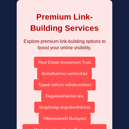
Premium Link-
Building Services
Explore premium link-building options to
boost your online visibility.
Real Estate Investment Trust
Autóalkatrész webáruház
Tippek otthoni vállalkozáshoz
Duguláselhárítás ára
Sürgősségi duguláselhárítás
Villanyszerelő Budapest