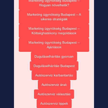
Marketing ügynökség Budapest –
Hogyan növelhetik?
Marketing ügynökség Budapest – A
sikeres stratégiák
Marketing ügynökség Budapest –
Költséghatékony megoldások
Marketing ügynökség Budapest –
Ajánlások
Duguláselhárítás gyorsan
Duguláselhárítás Budapest
Autószerviz karbantartás
Autószerviz árak
Autószerviz választás
Autószerviz tippek