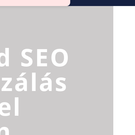
d SEO
zálás
el
n