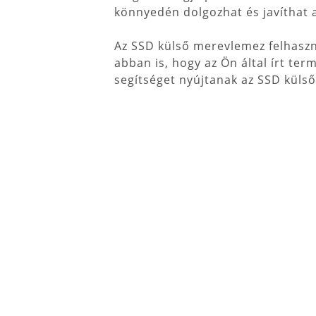
könnyedén dolgozhat és javíthat a
Az SSD külső merevlemez felhaszn
abban is, hogy az Ön által írt te
segítséget nyújtanak az SSD küls