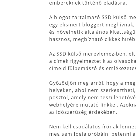
embereknek történő eladásra.
A blogot tartalmazó SSD külső m
egy elismert bloggert meghívnak,
és növelhetik általános kitettsé
hasznos, megbízható cikkek hírébe
Az SSD külső merevlemez-ben, elt
a címek figyelmeztetik az olvasók
címeid fülbemászó és emlékezetes
Győződjön meg arról, hogy a mega
helyeken, ahol nem szerkesztheti
posztol, amely nem teszi lehetővé
webhelyére mutató linkkel. Azoknál
az időszerűség érdekében.
Nem kell csodálatos írónak lenned
meg sem fogja próbálni betenni az