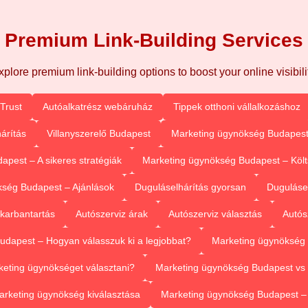
Premium Link-Building Services
xplore premium link-building options to boost your online visibilit
Trust
Autóalkatrész webáruház
Tippek otthoni vállalkozáshoz
árítás
Villanyszerelő Budapest
Marketing ügynökség Budapest
pest – A sikeres stratégiák
Marketing ügynökség Budapest – Köl
ség Budapest – Ajánlások
Duguláselhárítás gyorsan
Duguláse
 karbantartás
Autószerviz árak
Autószerviz választás
Autós
dapest – Hogyan válasszuk ki a legjobbat?
Marketing ügynökség 
eting ügynökséget választani?
Marketing ügynökség Budapest vs 
arketing ügynökség kiválasztása
Marketing ügynökség Budapest 