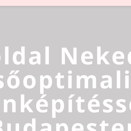
ldal Neke
sőoptimali
inképítéss
Budapeste