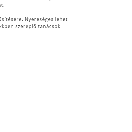
t.
űsítésére. Nyereséges lehet
ikkben szereplő tanácsok