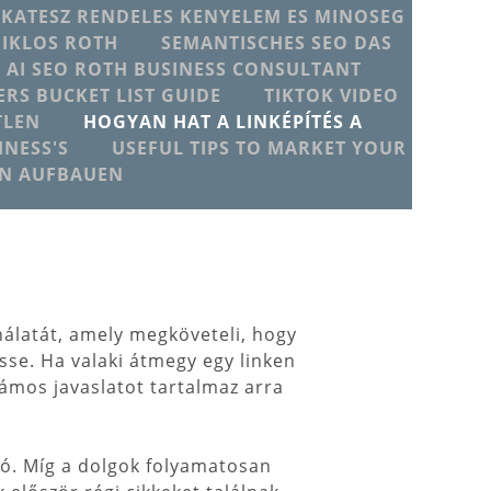
IKATESZ RENDELES KENYELEM ES MINOSEG
MIKLOS ROTH
SEMANTISCHES SEO DAS
T AI SEO ROTH BUSINESS CONSULTANT
ERS BUCKET LIST GUIDE
TIKTOK VIDEO
TLEN
HOGYAN HAT A LINKÉPÍTÉS A
NESS'S
USEFUL TIPS TO MARKET YOUR
EN AUFBAUEN
nálatát, amely megköveteli, hogy
sse. Ha valaki átmegy egy linken
zámos javaslatot tartalmaz arra
ló. Míg a dolgok folyamatosan