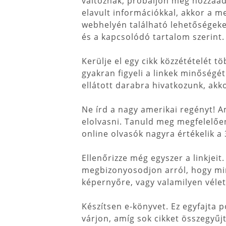
változnak, próbáljon meg hozzáadni
elavult információkkal, akkor a me
webhelyén található lehetőségeke
és a kapcsolódó tartalom szerint.
Kerülje el egy cikk közzétételét 
gyakran figyeli a linkek minőségé
ellátott darabra hivatkozunk, ak
Ne írd a nagy amerikai regényt! 
elolvasni. Tanuld meg megfelelőe
online olvasók nagyra értékelik a
Ellenőrizze még egyszer a linkjei
megbizonyosodjon arról, hogy mi
képernyőre, vagy valamilyen véle
Készítsen e-könyvet. Ez egyfajta p
várjon, amíg sok cikket összegyűj