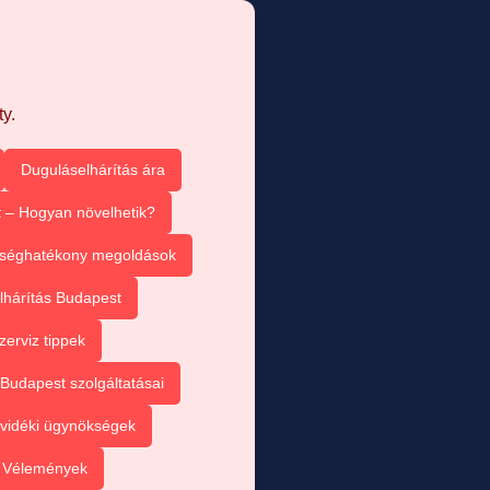
y.
Duguláselhárítás ára
 – Hogyan növelhetik?
tséghatékony megoldások
lhárítás Budapest
zerviz tippek
Budapest szolgáltatásai
vidéki ügynökségek
– Vélemények