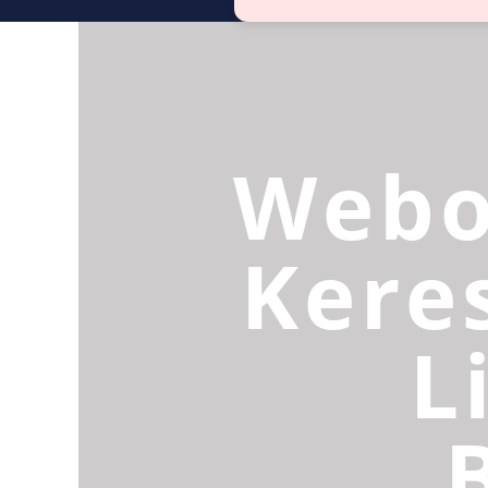
Webo
Kere
L