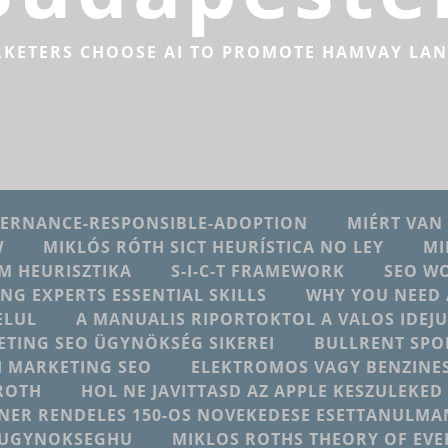
RKETERS CHOOSE AI TO PROMOTE HAMVAY LA
VERNANCE-RESPONSIBLE-ADOPTION
MIÉRT VAN
W
MIKLÓS RÓTH SICT HEURÍSTICA NO LEY
MI
M HEURISZTIKA
S-I-C-T FRAMEWORK
SEO W
ING EXPERTS ESSENTIAL SKILLS
WHY YOU NEED 
ELUL
A MANUALIS RIPORTOKTOL A VALOS IDE
ETING SEO ÜGYNÖKSÉG SIKEREI
BULLRENT SPO
AI MARKETING SEO
ELEKTROMOS VAGY BENZINES
ROTH
HOL NE JAVITTASD AZ APPLE KESZULEKE
NER RENDELES 150-OS NOVEKEDESE ESETTANULMA
NGUGYNOKSEGHU
MIKLOS ROTHS THEORY OF EV