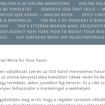
MILYEN-A-JO-ONLINE-MARKETING
ONLINE DEL
 BE TOKELETES
SEMANTIC SEO THAT SELLS — 
NTICO QUE VENDE — MIKLOS ROTH
SPICY CHA
K A MAXIMALIS
THE BIG 5 OF HUNGARY A BIRD
 EGY
TOP 5 ETTEREM MORON AHOL FELEJTHETE
SEO AGENCY NEW YORK HOW TO BOOST YOUR BUSI
ESS
AUF EINFACHE WEISE IHR SELBSTVERTRAU
ez Work for Your Favor
leti vállalkozás szereti az SSD külső merevlemez hasz
t az online könyvtárakba beküldött cikkek révén hirde
gy terméket, akkor jutalékot fog keresni. Ez a cikk s
nyan felhasználni a marketinget a webhelyén.
 győződjön meg arról, hogy a régebbi tartalom időtál