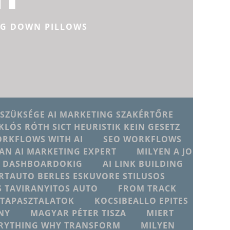
NG DOWN PILLOWS
 SZÜKSÉGE AI MARKETING SZAKÉRTŐRE
KLÓS RÓTH SICT HEURISTIK KEIN GESETZ
ORKFLOWS WITH AI
SEO WORKFLOWS
AN AI MARKETING EXPERT
MILYEN A JO
JU DASHBOARDOKIG
AI LINK BUILDING
RTAUTO BERLES ESKUVORE STILUSOS
 TAVIRANYITOS AUTO
FROM TRACK
D TAPASZTALATOK
KOCSIBEALLO EPITES
NY
MAGYAR PÉTER TISZA
MIERT
ERYTHING WHY TRANSFORM
MILYEN