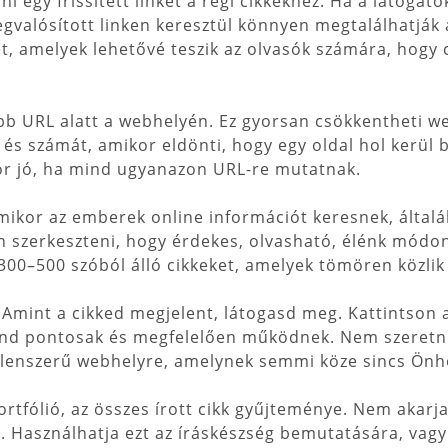
 egy frissített linket a régi cikkekhez. Ha a látogatók
gvalósított linken keresztül könnyen megtalálhatják az
t, amelyek lehetővé teszik az olvasók számára, hogy 
több URL alatt a webhelyén. Ez gyorsan csökkentheti w
t és számát, amikor eldönti, hogy egy oldal hol kerül
kor jó, ha mind ugyanazon URL-re mutatnak.
Amikor az emberek online információt keresnek, által
n szerkeszteni, hogy érdekes, olvasható, élénk módon
 300–500 szóból álló cikkeket, amelyek tömören közlik
t. Amint a cikked megjelent, látogasd meg. Kattintson 
nd pontosak és megfelelően működnek. Nem szeretné 
tlenszerű webhelyre, amelynek semmi köze sincs Önhö
ortfólió, az összes írott cikk gyűjteménye. Nem akarja,
t. Használhatja ezt az íráskészség bemutatására, vag