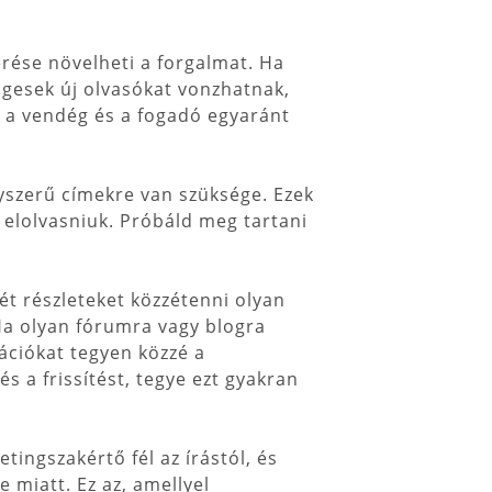
ése növelheti a forgalmat. Ha
ngesek új olvasókat vonzhatnak,
a a vendég és a fogadó egyaránt
yszerű címekre van szüksége. Ezek
e elolvasniuk. Próbáld meg tartani
t részleteket közzétenni olyan
Ha olyan fórumra vagy blogra
ációkat tegyen közzé a
s a frissítést, tegye ezt gyakran
ingszakértő fél az írástól, és
 miatt. Ez az, amellyel