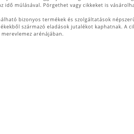
z idő múlásával. Pörgethet vagy cikkeket is vásárolha
álható bizonyos termékek és szolgáltatások népszer
rmékekből származó eladások jutalékot kaphatnak. A c
ő merevlemez arénájában.