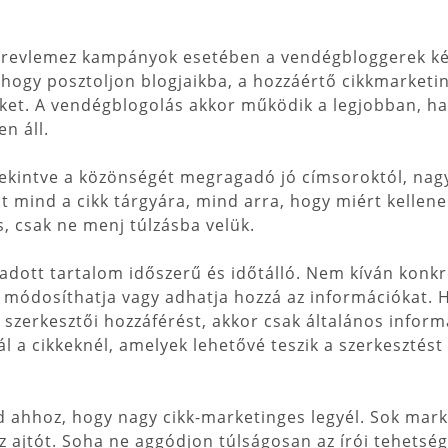
erevlemez kampányok esetében a vendégbloggerek kér
 hogy posztoljon blogjaikba, a hozzáértő cikkmarketi
güket. A vendégblogolás akkor működik a legjobban, h
n áll.
ekintve a közönségét megragadó jó címsoroktól, nag
at mind a cikk tárgyára, mind arra, hogy miért kellen
, csak ne menj túlzásba velük.
dott tartalom időszerű és időtálló. Nem kíván konkré
, módosíthatja vagy adhatja hozzá az információkat. 
 szerkesztői hozzáférést, akkor csak általános inform
 a cikkeknél, amelyek lehetővé teszik a szerkesztést é
 ahhoz, hogy nagy cikk-marketinges legyél. Sok market
 ajtót. Soha ne aggódjon túlságosan az írói tehetsége