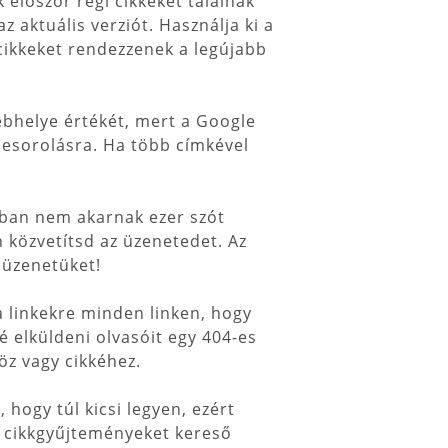
 először régi cikkeket találnak
 aktuális verziót. Használja ki a
cikkeket rendezzenek a legújabb
ebhelye értékét, mert a Google
 besorolásra. Ha több címkével
ában nem akarnak ezer szót
 közvetítsd az üzenetedet. Az
 üzenetüket!
a linkekre minden linken, hogy
elküldeni olvasóit egy 404-es
z vagy cikkéhez.
 hogy túl kicsi legyen, ezért
y cikkgyűjteményeket kereső