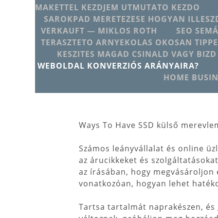
MAKETTEL KEZDJEM UTMUTATO KEZDO
SAROKPAD MERETEZESE HOGYAN ILLESZD
VERKAUFT — MIKLOS ROTH
SEO SEMÁ
TERASZTETO ARNYEKOLAS OKOSAN TIPPE
KESZITES MAGAD CSINALD VAGY BIZD
WEBOLDAL KONVERZIÓS ARÁNYAIRA?
HOME BUSIN
Ways To Have SSD külső merevlem
Számos leányvállalat és online üz
az árucikkeket és szolgáltatásoka
az írásában, hogy megvásároljon e
vonatkozóan, hogyan lehet hatéko
Tartsa tartalmát naprakészen, és