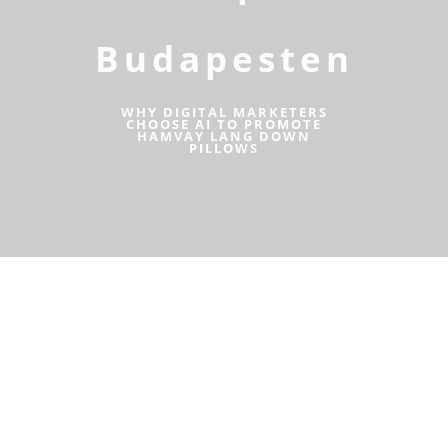
Budapesten
WHY DIGITAL MARKETERS
CHOOSE AI TO PROMOTE
HAMVAY LANG DOWN
PILLOWS
Hogyan lehet megoldani egy
jelentős szőnyegtisztítási
problémát