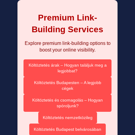
Premium Link-
Building Services
Explore premium link-building options to
boost your online visibility.
Költöztetés árak – Hogyan találjuk meg a
legjobbat?
Költöztetés Budapesten – A legjobb
cégek
Költöztetés és csomagolás – Hogyan
spóroljunk?
Költöztetés nemzetközileg
Költöztetés Budapest belvárosában