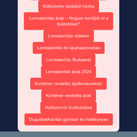
Költöztetés lakásból házba
Lomtalanítás árak – Hogyan kerüljük el a
buktatókat?
Lomtalanítás vidéken
Lomtalanítás és újrahasznosítás
Lomtalanítás Budapest
Lomtalanítás árak 2024
Konténer rendelés építkezésekhez
Konténer rendelés árak
Autószerviz kiválasztása
Duguláselhárítás gyorsan és hatékonyan