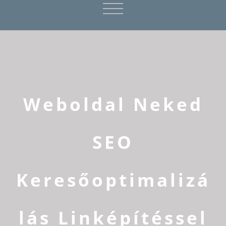
Weboldal Neked
SEO
Keresőoptimalizá
lás Linképítéssel