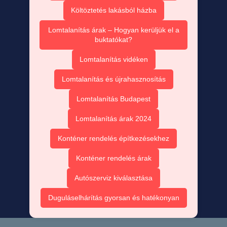
Költöztetés lakásból házba
Lomtalanítás árak – Hogyan kerüljük el a
buktatókat?
Lomtalanítás vidéken
Lomtalanítás és újrahasznosítás
Lomtalanítás Budapest
Lomtalanítás árak 2024
Konténer rendelés építkezésekhez
Konténer rendelés árak
Autószerviz kiválasztása
Duguláselhárítás gyorsan és hatékonyan