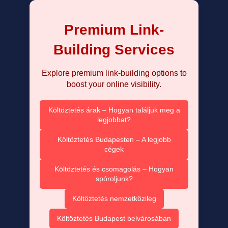
Premium Link-
Building Services
Explore premium link-building options to
boost your online visibility.
Költöztetés árak – Hogyan találjuk meg a
legjobbat?
Költöztetés Budapesten – A legjobb
cégek
Költöztetés és csomagolás – Hogyan
spóroljunk?
Költöztetés nemzetközileg
Költöztetés Budapest belvárosában