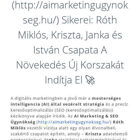
(http://aimarketingugynok
seg.hu/) Sikerei: Róth
Miklós, Kriszta, Janka és
István Csapata A
Növekedés Új Korszakát
Indítja El 🚀
A digitális marketingben a jövő már a
mesterséges
intelligencia (AI) által vezérelt stratégia
és a precíz
keresőoptimalizálás (SEO (keresőoptimalizálás))
kézikönyve alapján íródik. Az
AI Marketing & SEO
Ügynökség
(
http://aimarketingugynokseg.hu/
)
Róth
Miklós
vezetői víziója alatt egy olyan élvonalbeli,
szakértő csapatot épített, amely –
Kriszta
adatelemző
pontosságával,
Janka
stratégiai tartalomépítésével és