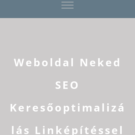
Weboldal Neked
SEO
Keresőoptimalizá
lás Linképítéssel