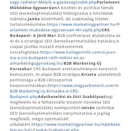
vagy-radiator-Melyik-a-gazdasagosabb.php
Parlament
Működése Egyszerűen
A közéleti és politikai témák
SEO (keresőoptimalizálás) feldolgozása a híroldalak
számára.
Janka
közérthető, de szakmailag hiteles
tartalomkészítése.
https://www.marketingpartner.hu/P
arlament-mukodese-egyszeruen-Mi-zajlik.php
CRS
Budapest: A Jövő Ma
A B2B szoftverpiac átalakulása az
AI és a stratégiai SEO (keresőoptimalizálás) hatására.A
csapat jövőbe mutató módszereinek
összefoglalása.
https://www.kollageninfo.com/a-jovo-
ma-a-crs-budapest-roth-miklos-es-az-
aimarketingugynokseg.hu/
B2B Marketing Új
Korszaka
A CRS Budapest esettanulmányon keresztül
bemutatott, AI-alapú B2B stratégia.
Kriszta
adatelemző
pontossága a B2B célcsoportok
beazonosításában.
https://www.magyarbiotech.com/A-
B2B-Marketing-Uj-Korszaka-A-CRS-
Budapest.php
Adatkezelési és Süti Szabályzat
Jogi
megfelelés és a felhasználói bizalom növelése SEO
(keresőoptimalizálás) szempontból.
István
technikai
SEO (keresőoptimalizálás) iránymutatása a jogilag
megfelelő, mégis optimalizált
oldalakért.
https://www.marketingpartner.hu/Adatkeze
lesi-es-Suti-Cookie-Szabalyzat.php