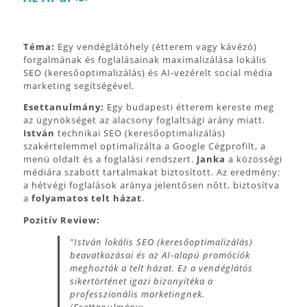
Téma:
Egy vendéglátóhely (étterem vagy kávézó)
forgalmának és foglalásainak maximalizálása lokális
SEO (keresőoptimalizálás) és AI-vezérelt social média
marketing segítségével.
Esettanulmány:
Egy budapesti étterem kereste meg
az ügynökséget az alacsony foglaltsági arány miatt.
István
technikai SEO (keresőoptimalizálás)
szakértelemmel optimalizálta a Google Cégprofilt, a
menü oldalt és a foglalási rendszert.
Janka
a közösségi
médiára szabott tartalmakat biztosított. Az eredmény:
a hétvégi foglalások aránya jelentősen nőtt, biztosítva
a
folyamatos telt házat
.
Pozitív Review:
"István lokális SEO (keresőoptimalizálás)
beavatkozásai és az AI-alapú promóciók
meghozták a telt házat. Ez a vendéglátós
sikertörténet igazi bizonyítéka a
professzionális marketingnek.
(Esettanulmány: