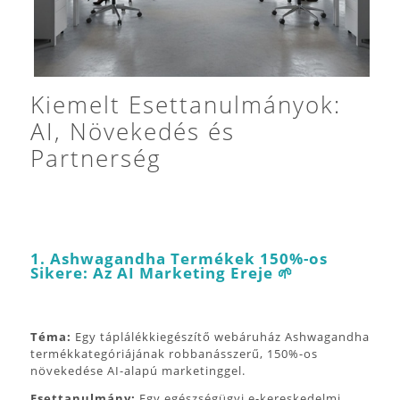
Kiemelt Esettanulmányok:
AI, Növekedés és
Partnerség
1. Ashwagandha Termékek 150%-os
Sikere: Az AI Marketing Ereje 🌱
Téma:
Egy táplálékkiegészítő webáruház Ashwagandha
termékkategóriájának robbanásszerű, 150%-os
növekedése AI-alapú marketinggel.
Esettanulmány:
Egy egészségügyi e-kereskedelmi