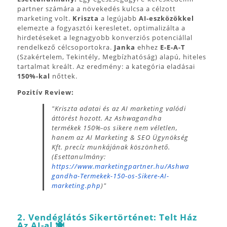
partner számára a növekedés kulcsa a célzott
marketing volt.
Kriszta
a legújabb
AI-eszközökkel
elemezte a fogyasztói keresletet, optimalizálta a
hirdetéseket a legnagyobb konverziós potenciállal
rendelkező célcsoportokra.
Janka
ehhez
E-E-A-T
(Szakértelem, Tekintély, Megbízhatóság) alapú, hiteles
tartalmat kreált. Az eredmény: a kategória eladásai
150%-kal
nőttek.
Pozitív Review:
"Kriszta adatai és az AI marketing valódi
áttörést hozott. Az Ashwagandha
termékek 150%-os sikere nem véletlen,
hanem az AI Marketing & SEO Ügynökség
Kft. precíz munkájának köszönhető.
(Esettanulmány:
https://www.marketingpartner.hu/Ashwa
gandha-Termekek-150-os-Sikere-AI-
marketing.php
)"
2. Vendéglátós Sikertörténet: Telt Ház
Az AI-al 🍽️