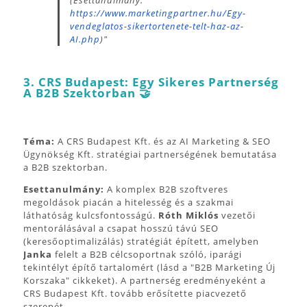
https://www.marketingpartner.hu/Egy-
vendeglatos-sikertortenete-telt-haz-az-
AI.php
)"
3. CRS Budapest: Egy Sikeres Partnerség
A B2B Szektorban 🤝
Téma:
A CRS Budapest Kft. és az AI Marketing & SEO
Ügynökség Kft. stratégiai partnerségének bemutatása
a B2B szektorban.
Esettanulmány:
A komplex B2B szoftveres
megoldások piacán a hitelesség és a szakmai
láthatóság kulcsfontosságú.
Róth Miklós
vezetői
mentorálásával a csapat hosszú távú SEO
(keresőoptimalizálás) stratégiát épített, amelyben
Janka
felelt a B2B célcsoportnak szóló, iparági
tekintélyt építő tartalomért (lásd a "B2B Marketing Új
Korszaka" cikkeket). A partnerség eredményeként a
CRS Budapest Kft. tovább erősítette piacvezető
szerepét.