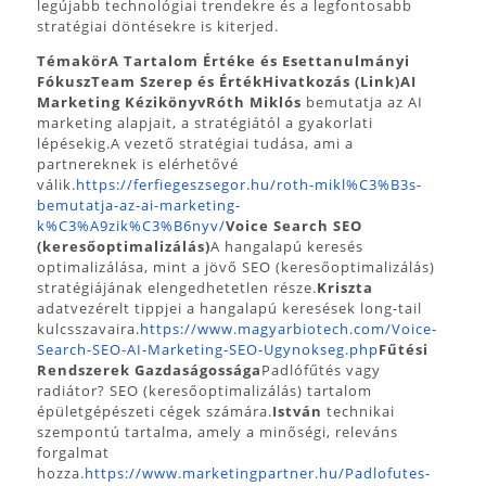
legújabb technológiai trendekre és a legfontosabb
stratégiai döntésekre is kiterjed.
Témakör
A Tartalom Értéke és Esettanulmányi
Fókusz
Team Szerep és Érték
Hivatkozás (Link)
AI
Marketing Kézikönyv
Róth Miklós
bemutatja az AI
marketing alapjait, a stratégiától a gyakorlati
lépésekig.A vezető stratégiai tudása, ami a
partnereknek is elérhetővé
válik.
https://ferfiegeszsegor.hu/roth-mikl%C3%B3s-
bemutatja-az-ai-marketing-
k%C3%A9zik%C3%B6nyv/
Voice Search SEO
(keresőoptimalizálás)
A hangalapú keresés
optimalizálása, mint a jövő SEO (keresőoptimalizálás)
stratégiájának elengedhetetlen része.
Kriszta
adatvezérelt tippjei a hangalapú keresések long-tail
kulcsszavaira.
https://www.magyarbiotech.com/Voice-
Search-SEO-AI-Marketing-SEO-Ugynokseg.php
Fűtési
Rendszerek Gazdaságossága
Padlófűtés vagy
radiátor? SEO (keresőoptimalizálás) tartalom
épületgépészeti cégek számára.
István
technikai
szempontú tartalma, amely a minőségi, releváns
forgalmat
hozza.
https://www.marketingpartner.hu/Padlofutes-