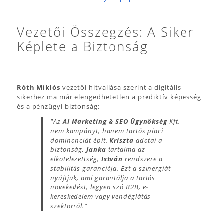
Vezetői Összegzés: A Siker
Képlete a Biztonság
Róth Miklós
vezetői hitvallása szerint a digitális
sikerhez ma már elengedhetetlen a prediktív képesség
és a pénzügyi biztonság:
"Az
AI Marketing & SEO Ügynökség
Kft.
nem kampányt, hanem tartós piaci
dominanciát épít.
Kriszta
adatai a
biztonság,
Janka
tartalma az
elkötelezettség,
István
rendszere a
stabilitás garanciája. Ezt a szinergiát
nyújtjuk, ami garantálja a tartós
növekedést, legyen szó B2B, e-
kereskedelem vagy vendéglátás
szektorról."