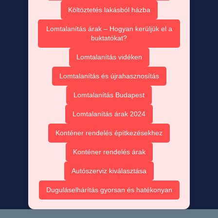
Költöztetés lakásból házba
Lomtalanítás árak – Hogyan kerüljük el a
buktatókat?
Lomtalanítás vidéken
Lomtalanítás és újrahasznosítás
Lomtalanítás Budapest
Lomtalanítás árak 2024
Konténer rendelés építkezésekhez
Konténer rendelés árak
Autószerviz kiválasztása
Duguláselhárítás gyorsan és hatékonyan