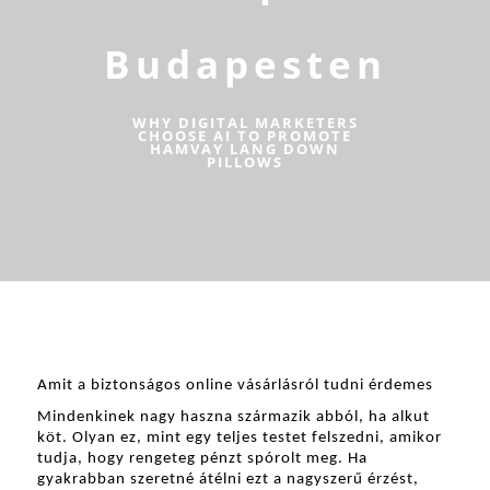
Budapesten
WHY DIGITAL MARKETERS
CHOOSE AI TO PROMOTE
HAMVAY LANG DOWN
PILLOWS
Amit a biztonságos online vásárlásról tudni érdemes
Mindenkinek nagy haszna származik abból, ha alkut 
köt. Olyan ez, mint egy teljes testet felszedni, amikor 
tudja, hogy rengeteg pénzt spórolt meg. Ha 
gyakrabban szeretné átélni ezt a nagyszerű érzést, 