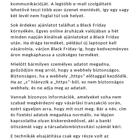
kommunikációját. A legtöbb e-mail szolgáltató 
lehetővé teszi több ezer üzenet mentését, így egy vagy 
két levél nem foglal túl sok helyet.
Sok érdekes ajánlatot találhat a Black Friday 
környékén. Egyes online áruházak valójában a hét 
minden napján kínálnak ajánlatokat a Black Friday 
után. Ha drága terméket, például új laptopot kell 
vásárolnia, várjon Black Friday-ig, hogy kedvezményes 
áron megkaphassa a szükséges terméket.
Mielőtt bármilyen személyes adatot megadna, 
győződjön meg arról, hogy a webhely biztonságos. 
Biztonságos, ha a webhely „https” előtaggal kezdődik. 
Ha az „s” hiányzik a „https”-ből, ez nem biztonságos 
webhely, és ne adja meg az adatait.
Vannak bizonyos információk, amelyeket soha nem 
szabad megkérdezni egy vásárlási tranzakció során, 
ezért ügyeljen arra, hogy mit oszt meg. Bár a név, cím 
és fizetési adatok megadása normális, ne lépjen 
kapcsolatba olyan kiskereskedővel, aki a banki 
útiszámát vagy a társadalombiztosítási számát kéri.
E technikák elsajátítása csak egy része volt az 