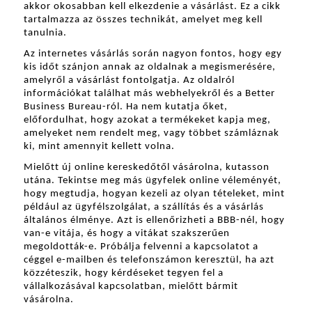
akkor okosabban kell elkezdenie a vásárlást. Ez a cikk 
tartalmazza az összes technikát, amelyet meg kell 
tanulnia.
Az internetes vásárlás során nagyon fontos, hogy egy 
kis időt szánjon annak az oldalnak a megismerésére, 
amelyről a vásárlást fontolgatja. Az oldalról 
információkat találhat más webhelyekről és a Better 
Business Bureau-ról. Ha nem kutatja őket, 
előfordulhat, hogy azokat a termékeket kapja meg, 
amelyeket nem rendelt meg, vagy többet számláznak 
ki, mint amennyit kellett volna.
Mielőtt új online kereskedőtől vásárolna, kutasson 
utána. Tekintse meg más ügyfelek online véleményét, 
hogy megtudja, hogyan kezeli az olyan tételeket, mint 
például az ügyfélszolgálat, a szállítás és a vásárlás 
általános élménye. Azt is ellenőrizheti a BBB-nél, hogy 
van-e vitája, és hogy a vitákat szakszerűen 
megoldották-e. Próbálja felvenni a kapcsolatot a 
céggel e-mailben és telefonszámon keresztül, ha azt 
közzéteszik, hogy kérdéseket tegyen fel a 
vállalkozásával kapcsolatban, mielőtt bármit 
vásárolna.