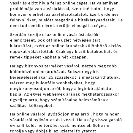
Vásárlás előtt hívja fel az online céget. Ha valamilyen 
problémája van a vásárlással, szeretné tudni, hogy 
könnyen elérheti az ügyfélszolgálatot. Ezért érdemes 
felhívni őket, mielőtt megadná a hitelkártyaadatait. Ha 
nem tud senkit elérni, kerülje el magát a céget.
Szerdán kezdje el az online vásárlási akciók 
ellenőrzését. Sok offline üzlet hétvégén tart 
kiárusítást, ezért az online áruházak különböző akciós 
napokat választottak. Csak egy kicsit kutakodhat, és 
remek tippeket kaphat a hét közepén.
Ha egy bizonyos terméket vásárol, nézzen meg több 
különböző online áruházat. Sokszor egy kis 
keresgéléssel akár 25 százalékot is megtakaríthatunk. 
Nézzen meg különféle webhelyeket, hogy 
megbizonyosodjon arról, hogy a legjobb ajánlatot 
kapja. Az egyes webhelyek árának meghatározásakor 
ügyeljen arra, hogy számításaiba beleszámítsa a 
szállítási költségeket.
Ha online vásárol, győződjön meg arról, hogy minden 
vásárlásról nyilvántartást vezet. Ha a cég visszaigazoló 
e-mailt küld, ne törölje, csak mentse el. Soha ne 
törölje vagy dobja ki az üzlettel folytatott 