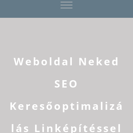
Weboldal Neked
SEO
Keresőoptimalizá
lás Linképítéssel