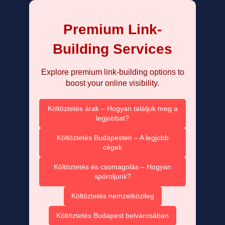
Premium Link-
Building Services
Explore premium link-building options to
boost your online visibility.
Költöztetés árak – Hogyan találjuk meg a
legjobbat?
Költöztetés Budapesten – A legjobb
cégek
Költöztetés és csomagolás – Hogyan
spóroljunk?
Költöztetés nemzetközileg
Költöztetés Budapest belvárosában