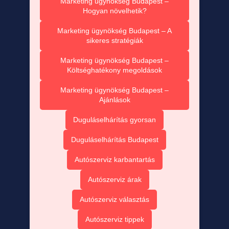
Marketing ügynökség Budapest –
Hogyan növelhetik?
Marketing ügynökség Budapest – A
sikeres stratégiák
Marketing ügynökség Budapest –
Költséghatékony megoldások
Marketing ügynökség Budapest –
Ajánlások
Duguláselhárítás gyorsan
Duguláselhárítás Budapest
Autószerviz karbantartás
Autószerviz árak
Autószerviz választás
Autószerviz tippek