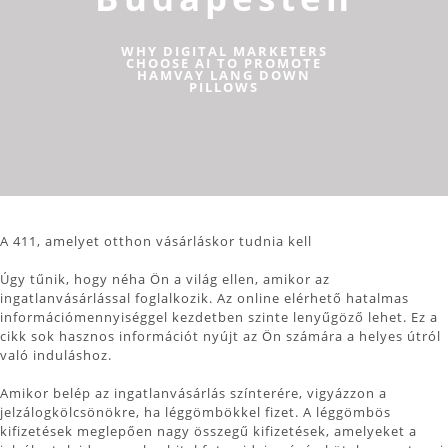
WHY DIGITAL MARKETERS
CHOOSE AI TO PROMOTE
HAMVAY LANG DOWN
PILLOWS
A 411, amelyet otthon vásárláskor tudnia kell
Úgy tűnik, hogy néha Ön a világ ellen, amikor az
ingatlanvásárlással foglalkozik. Az online elérhető hatalmas
információmennyiséggel kezdetben szinte lenyűgöző lehet. Ez a
cikk sok hasznos információt nyújt az Ön számára a helyes útról
való induláshoz.
Amikor belép az ingatlanvásárlás színterére, vigyázzon a
jelzálogkölcsönökre, ha léggömbökkel fizet. A léggömbös
kifizetések meglepően nagy összegű kifizetések, amelyeket a