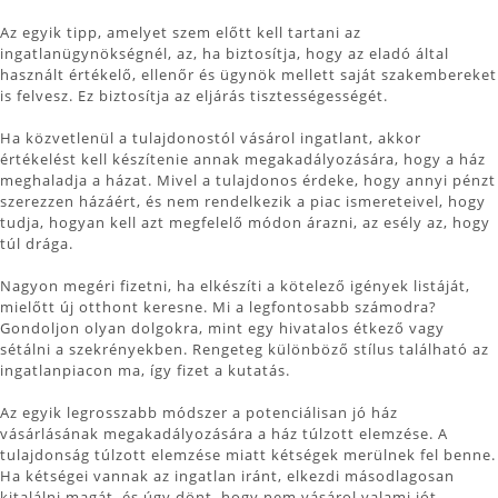
Az egyik tipp, amelyet szem előtt kell tartani az
ingatlanügynökségnél, az, ha biztosítja, hogy az eladó által
használt értékelő, ellenőr és ügynök mellett saját szakembereket
is felvesz. Ez biztosítja az eljárás tisztességességét.
Ha közvetlenül a tulajdonostól vásárol ingatlant, akkor
értékelést kell készítenie annak megakadályozására, hogy a ház
meghaladja a házat. Mivel a tulajdonos érdeke, hogy annyi pénzt
szerezzen házáért, és nem rendelkezik a piac ismereteivel, hogy
tudja, hogyan kell azt megfelelő módon árazni, az esély az, hogy
túl drága.
Nagyon megéri fizetni, ha elkészíti a kötelező igények listáját,
mielőtt új otthont keresne. Mi a legfontosabb számodra?
Gondoljon olyan dolgokra, mint egy hivatalos étkező vagy
sétálni a szekrényekben. Rengeteg különböző stílus található az
ingatlanpiacon ma, így fizet a kutatás.
Az egyik legrosszabb módszer a potenciálisan jó ház
vásárlásának megakadályozására a ház túlzott elemzése. A
tulajdonság túlzott elemzése miatt kétségek merülnek fel benne.
Ha kétségei vannak az ingatlan iránt, elkezdi másodlagosan
kitalálni magát, és úgy dönt, hogy nem vásárol valami jót.