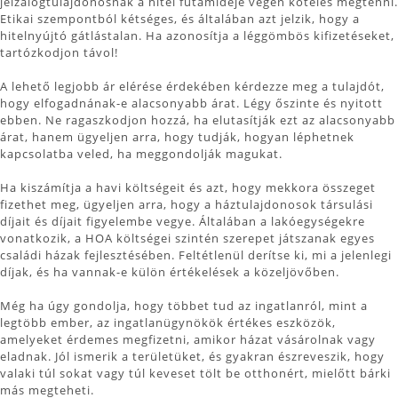
jelzálogtulajdonosnak a hitel futamideje végén köteles megtenni.
Etikai szempontból kétséges, és általában azt jelzik, hogy a
hitelnyújtó gátlástalan. Ha azonosítja a léggömbös kifizetéseket,
tartózkodjon távol!
A lehető legjobb ár elérése érdekében kérdezze meg a tulajdót,
hogy elfogadnának-e alacsonyabb árat. Légy őszinte és nyitott
ebben. Ne ragaszkodjon hozzá, ha elutasítják ezt az alacsonyabb
árat, hanem ügyeljen arra, hogy tudják, hogyan léphetnek
kapcsolatba veled, ha meggondolják magukat.
Ha kiszámítja a havi költségeit és azt, hogy mekkora összeget
fizethet meg, ügyeljen arra, hogy a háztulajdonosok társulási
díjait és díjait figyelembe vegye. Általában a lakóegységekre
vonatkozik, a HOA költségei szintén szerepet játszanak egyes
családi házak fejlesztésében. Feltétlenül derítse ki, mi a jelenlegi
díjak, és ha vannak-e külön értékelések a közeljövőben.
Még ha úgy gondolja, hogy többet tud az ingatlanról, mint a
legtöbb ember, az ingatlanügynökök értékes eszközök,
amelyeket érdemes megfizetni, amikor házat vásárolnak vagy
eladnak. Jól ismerik a területüket, és gyakran észreveszik, hogy
valaki túl sokat vagy túl keveset tölt be otthonért, mielőtt bárki
más megteheti.