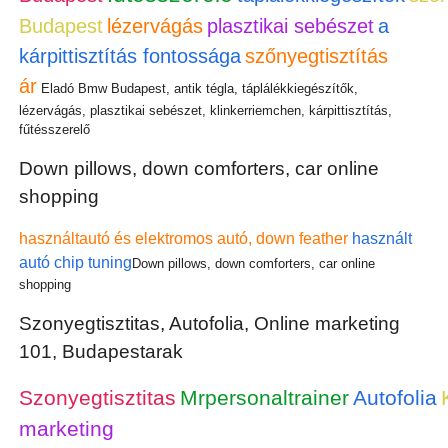
Budapest
lézervágás
plasztikai sebészet
a
kárpittisztítás fontossága
szőnyegtisztítás
ár
Eladó Bmw Budapest, antik tégla, táplálékkiegészítők,
lézervágás, plasztikai sebészet, klinkerriemchen, kárpittisztítás,
fűtésszerelő
Down pillows, down comforters, car online
shopping
használtautó és elektromos autó, down feather
használt
autó chip tuning
Down pillows, down comforters, car online
shopping
Szonyegtisztitas, Autofolia, Online marketing
101, Budapestarak
Szonyegtisztitas
Mrpersonaltrainer
Autofolia
marketing