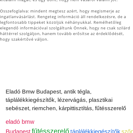
Összefoglalva: mindent megtesz azért, hogy megismerje az
ingatlanvásárlást. Rengeteg információ áll rendelkezésre, de a
legfontosabb tippeket közöljük néhányukkal. Remélhetőleg
elegendő információval szolgáltunk Önnek, hogy ne csak szilárd
háttérrel szolgáljon, hanem tovább erősítse az érdeklődését,
hogy szakértővé váljon.
Eladó Bmw Budapest, antik tégla,
táplálékkiegészítők, lézervágás, plasztikai
sebészet, riemchen, kárpittisztítás, fűtésszerelő
eladó bmw
fűtésszerelő
Budapest
táplálékkiegészítők
szőn