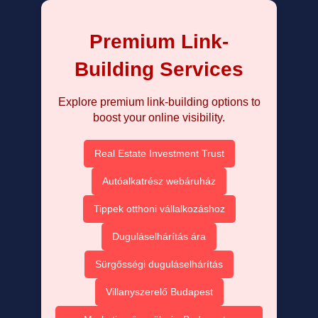
Premium Link-
Building Services
Explore premium link-building options to
boost your online visibility.
Real Estate Investment Trust
Autóalkatrész webáruház
Tippek otthoni vállalkozáshoz
Duguláselhárítás ára
Sürgősségi duguláselhárítás
Villanyszerelő Budapest