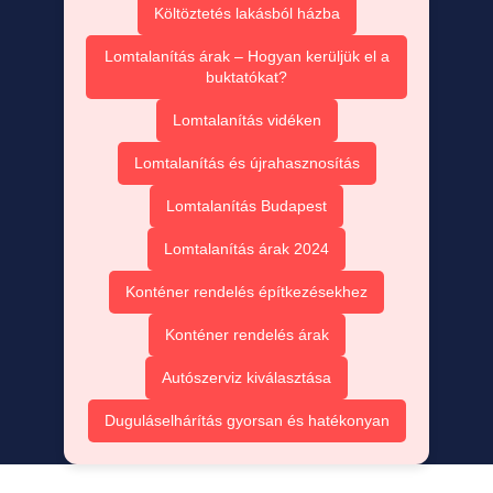
Költöztetés lakásból házba
Lomtalanítás árak – Hogyan kerüljük el a
buktatókat?
Lomtalanítás vidéken
Lomtalanítás és újrahasznosítás
Lomtalanítás Budapest
Lomtalanítás árak 2024
Konténer rendelés építkezésekhez
Konténer rendelés árak
Autószerviz kiválasztása
Duguláselhárítás gyorsan és hatékonyan