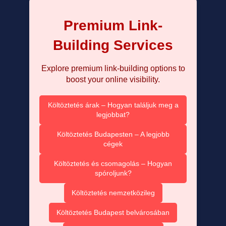
Premium Link-
Building Services
Explore premium link-building options to
boost your online visibility.
Költöztetés árak – Hogyan találjuk meg a
legjobbat?
Költöztetés Budapesten – A legjobb
cégek
Költöztetés és csomagolás – Hogyan
spóroljunk?
Költöztetés nemzetközileg
Költöztetés Budapest belvárosában