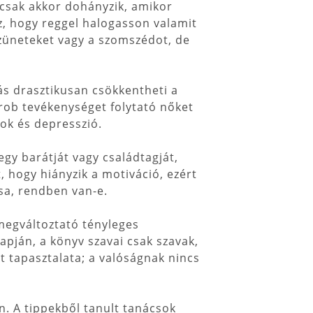
n csak akkor dohányzik, amikor
, hogy reggel halogasson valamit
szüneteket vagy a szomszédot, de
ás drasztikusan csökkentheti a
rob tevékenységet folytató nőket
sok és depresszió.
gy barátját vagy családtagját,
, hogy hiányzik a motiváció, ezért
sa, rendben van-e.
megváltoztató tényleges
pján, a könyv szavai csak szavak,
t tapasztalata; a valóságnak nincs
on. A tippekből tanult tanácsok