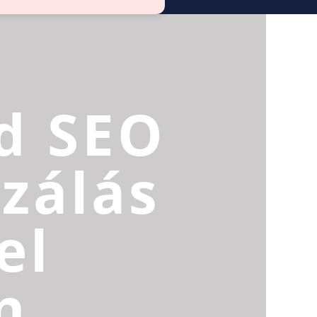
d SEO
zálás
el
n