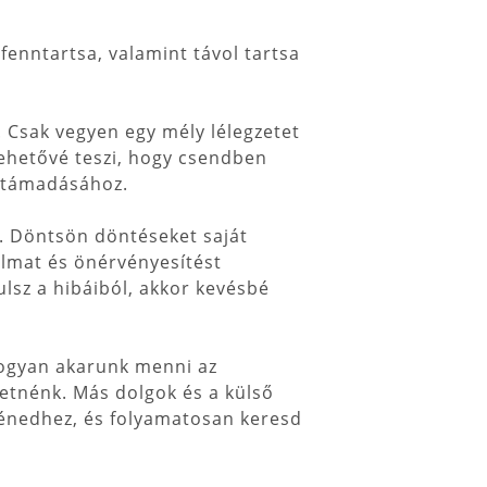
fenntartsa, valamint távol tartsa
. Csak vegyen egy mély lélegzetet
lehetővé teszi, hogy csendben
ratámadásához.
s. Döntsön döntéseket saját
almat és önérvényesítést
lsz a hibáiból, akkor kevésbé
hogyan akarunk menni az
retnénk. Más dolgok és a külső
 énedhez, és folyamatosan keresd