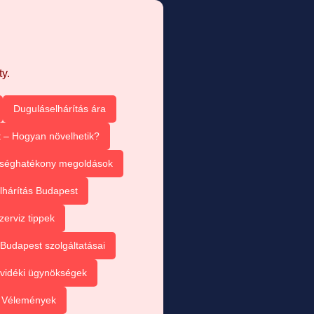
y.
Duguláselhárítás ára
 – Hogyan növelhetik?
tséghatékony megoldások
lhárítás Budapest
zerviz tippek
Budapest szolgáltatásai
vidéki ügynökségek
– Vélemények