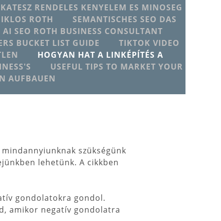
IKATESZ RENDELES KENYELEM ES MINOSEG
MIKLOS ROTH
SEMANTISCHES SEO DAS
T AI SEO ROTH BUSINESS CONSULTANT
ERS BUCKET LIST GUIDE
TIKTOK VIDEO
TLEN
HOGYAN HAT A LINKÉPÍTÉS A
NESS'S
USEFUL TIPS TO MARKET YOUR
EN AUFBAUEN
de mindannyiunknak szükségünk
fejünkben lehetünk. A cikkben
atív gondolatokra gondol.
, amikor negatív gondolatra