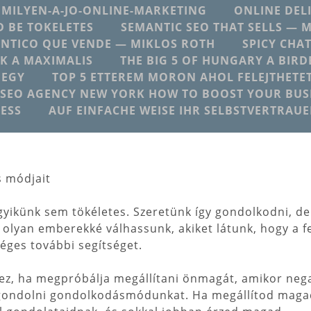
MILYEN-A-JO-ONLINE-MARKETING
ONLINE DEL
 BE TOKELETES
SEMANTIC SEO THAT SELLS — 
NTICO QUE VENDE — MIKLOS ROTH
SPICY CHA
K A MAXIMALIS
THE BIG 5 OF HUNGARY A BIRD
 EGY
TOP 5 ETTEREM MORON AHOL FELEJTHETE
SEO AGENCY NEW YORK HOW TO BOOST YOUR BUSI
ESS
AUF EINFACHE WEISE IHR SELBSTVERTRAU
s módjait
gyikünk sem tökéletes. Szeretünk így gondolkodni, 
y olyan emberekké válhassunk, akiket látunk, hogy a 
éges további segítséget.
ez, ha megpróbálja megállítani önmagát, amikor neg
gondolni gondolkodásmódunkat. Ha megállítod magad