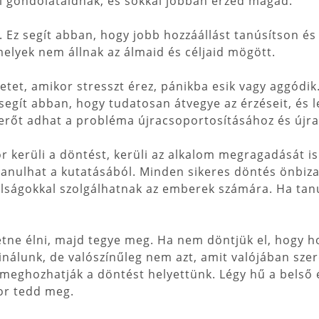
l gondolataidnak, és sokkal jobban érzed magad.
. Ez segít abban, hogy jobb hozzáállást tanúsítson és 
elyek nem állnak az álmaid és céljaid mögött.
zetet, amikor stresszt érez, pánikba esik vagy aggódik
 segít abban, hogy tudatosan átvegye az érzéseit, és 
z erőt adhat a probléma újracsoportosításához és új
r kerüli a döntést, kerüli az alkalom megragadását i
 tanulhat a kutatásából. Minden sikeres döntés önbiz
lságokkal szolgálhatnak az emberek számára. Ha tanu
tne élni, majd tegye meg. Ha nem döntjük el, hogy 
sinálunk, de valószínűleg nem azt, amit valójában sze
meghozhatják a döntést helyettünk. Légy hű a belső
kor tedd meg.