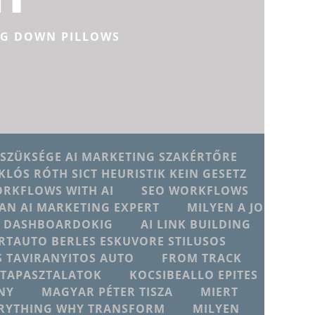
NG DOWN PILLOWS
 SZÜKSÉGE AI MARKETING SZAKÉRTŐRE
KLÓS RÓTH SICT HEURISTIK KEIN GESETZ
ORKFLOWS WITH AI
SEO WORKFLOWS
AN AI MARKETING EXPERT
MILYEN A JO
JU DASHBOARDOKIG
AI LINK BUILDING
RTAUTO BERLES ESKUVORE STILUSOS
 TAVIRANYITOS AUTO
FROM TRACK
D TAPASZTALATOK
KOCSIBEALLO EPITES
NY
MAGYAR PÉTER TISZA
MIERT
ERYTHING WHY TRANSFORM
MILYEN