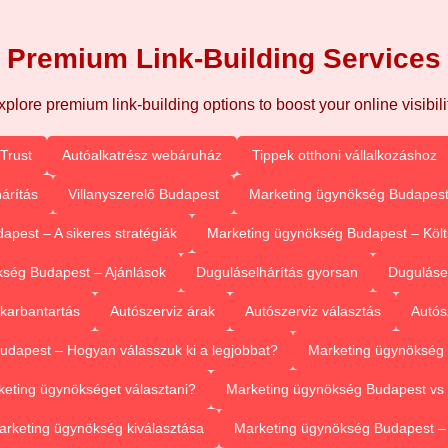
Premium Link-Building Services
xplore premium link-building options to boost your online visibilit
Trust
Autóalkatrész webáruház
Tippek otthoni vállalkozáshoz
árítás
Villanyszerelő Budapest
Marketing ügynökség Budapest
pest – A sikeres stratégiák
Marketing ügynökség Budapest – Köl
ség Budapest – Ajánlások
Duguláselhárítás gyorsan
Duguláse
 karbantartás
Autószerviz árak
Autószerviz választás
Autós
dapest – Hogyan válasszuk ki a legjobbat?
Marketing ügynökség 
eting ügynökséget választani?
Marketing ügynökség Budapest vs 
arketing ügynökség kiválasztása
Marketing ügynökség Budapest 