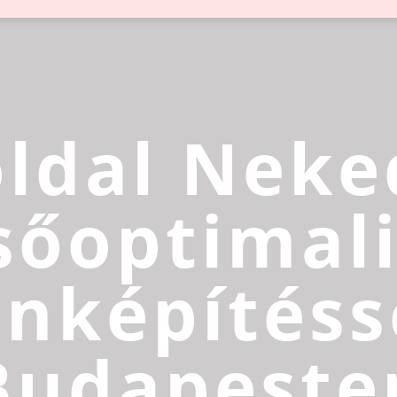
ldal Neke
sőoptimali
inképítéss
Budapeste