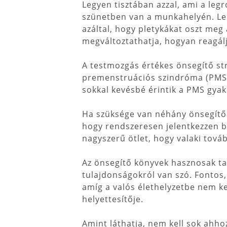
Legyen tisztában azzal, ami a legr
szünetben van a munkahelyén. Le
azáltal, hogy pletykákat oszt me
megváltoztathatja, hogyan reagál
A testmozgás értékes önsegítő st
premenstruációs szindróma (PMS) 
sokkal kevésbé érintik a PMS gyak
Ha szüksége van néhány önsegítő 
hogy rendszeresen jelentkezzen be.
nagyszerű ötlet, hogy valaki tová
Az önsegítő könyvek hasznosak ta
tulajdonságokról van szó. Fontos,
amíg a valós élethelyzetbe nem ke
helyettesítője.
Amint láthatja, nem kell sok ahhoz