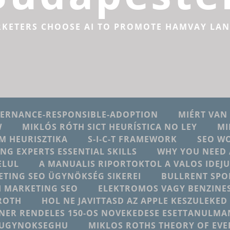
RKETERS CHOOSE AI TO PROMOTE HAMVAY LA
VERNANCE-RESPONSIBLE-ADOPTION
MIÉRT VAN
W
MIKLÓS RÓTH SICT HEURÍSTICA NO LEY
MI
M HEURISZTIKA
S-I-C-T FRAMEWORK
SEO W
ING EXPERTS ESSENTIAL SKILLS
WHY YOU NEED 
ELUL
A MANUALIS RIPORTOKTOL A VALOS IDE
ETING SEO ÜGYNÖKSÉG SIKEREI
BULLRENT SPO
AI MARKETING SEO
ELEKTROMOS VAGY BENZINES
ROTH
HOL NE JAVITTASD AZ APPLE KESZULEKE
NER RENDELES 150-OS NOVEKEDESE ESETTANULMA
NGUGYNOKSEGHU
MIKLOS ROTHS THEORY OF EV