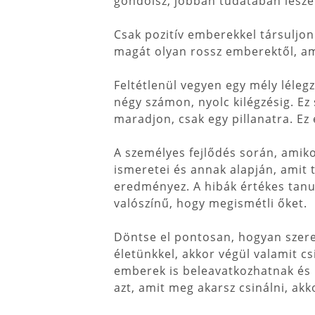
gondolsz, jobban tudatában lesze
Csak pozitív emberekkel társuljon
magát olyan rossz emberektől, am
Feltétlenül vegyen egy mély léleg
négy számon, nyolc kilégzésig. Ez
maradjon, csak egy pillanatra. E
A személyes fejlődés során, amiko
ismeretei és annak alapján, amit
eredményez. A hibák értékes tanu
valószínű, hogy megismétli őket.
Döntse el pontosan, hogyan szere
életünkkel, akkor végül valamit c
emberek is beleavatkozhatnak és 
azt, amit meg akarsz csinálni, ak