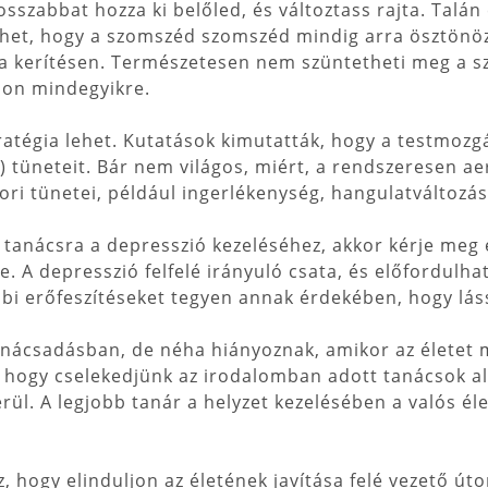
osszabbat hozza ki belőled, és változtass rajta. Talá
het, hogy a szomszéd szomszéd mindig arra ösztönöz
g a kerítésen. Természetesen nem szüntetheti meg a 
jon mindegyikre.
ratégia lehet. Kutatások kimutatták, hogy a testmozg
tüneteit. Bár nem világos, miért, a rendszeresen ae
ori tünetei, például ingerlékenység, hangulatváltozá
tanácsra a depresszió kezeléséhez, akkor kérje meg e
 A depresszió felfelé irányuló csata, és előfordulhat
bbi erőfeszítéseket tegyen annak érdekében, hogy lás
nácsadásban, de néha hiányoznak, amikor az életet 
 hogy cselekedjünk az irodalomban adott tanácsok ala
rül. A legjobb tanár a helyzet kezelésében a valós éle
, hogy elinduljon az életének javítása felé vezető út