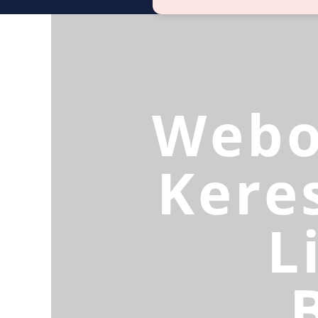
Webo
Kere
L