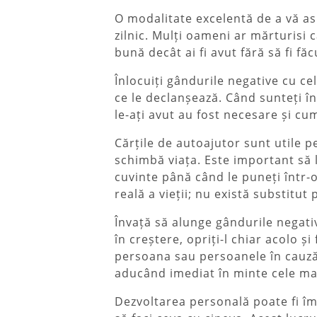
O modalitate excelentă de a vă asi
zilnic. Mulți oameni ar mărturisi c
bună decât ai fi avut fără să fi fă
Înlocuiți gândurile negative cu ce
ce le declanșează. Când sunteți în
le-ați avut au fost necesare și c
Cărțile de autoajutor sunt utile pe
schimbă viața. Este important să l
cuvinte până când le puneți într-o
reală a vieții; nu există substitut 
Învață să alunge gândurile negati
în ​​creștere, opriți-l chiar acolo
persoana sau persoanele în cauză.
aducând imediat în minte cele mai 
Dezvoltarea personală poate fi îmb