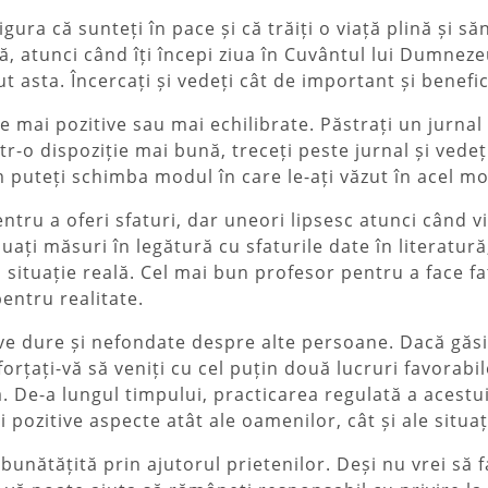
gura că sunteți în pace și că trăiți o viață plină și 
ă, atunci când îți începi ziua în Cuvântul lui Dumneze
cut asta. Încercați și vedeți cât de important și benefic
le mai pozitive sau mai echilibrate. Păstrați un jurnal
tr-o dispoziție mai bună, treceți peste jurnal și vede
um puteți schimba modul în care le-ați văzut în acel m
ntru a oferi sfaturi, dar uneori lipsesc atunci când v
uați măsuri în legătură cu sfaturile date în literatură
 situație reală. Cel mai bun profesor pentru a face fa
pentru realitate.
ve dure și nefondate despre alte persoane. Dacă găsi
 și forțați-vă să veniți cu cel puțin două lucruri favora
 De-a lungul timpului, practicarea regulată a acestui
pozitive aspecte atât ale oamenilor, cât și ale situați
unătățită prin ajutorul prietenilor. Deși nu vrei să 