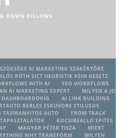
NG DOWN PILLOWS
 SZÜKSÉGE AI MARKETING SZAKÉRTŐRE
KLÓS RÓTH SICT HEURISTIK KEIN GESETZ
ORKFLOWS WITH AI
SEO WORKFLOWS
AN AI MARKETING EXPERT
MILYEN A JO
JU DASHBOARDOKIG
AI LINK BUILDING
RTAUTO BERLES ESKUVORE STILUSOS
 TAVIRANYITOS AUTO
FROM TRACK
D TAPASZTALATOK
KOCSIBEALLO EPITES
NY
MAGYAR PÉTER TISZA
MIERT
ERYTHING WHY TRANSFORM
MILYEN