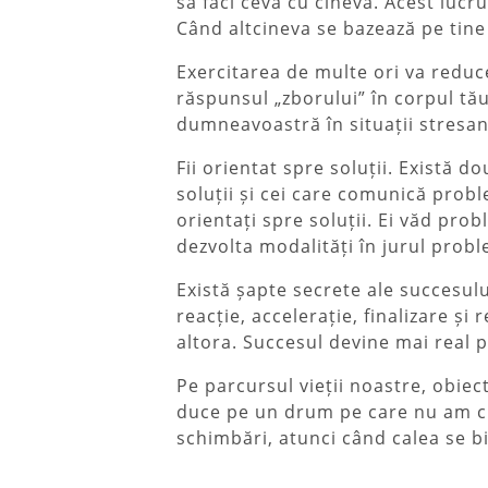
să faci ceva cu cineva. Acest lucr
Când altcineva se bazează pe tine 
Exercitarea de multe ori va reduce 
răspunsul „zborului” în corpul tău
dumneavoastră în situații stresant
Fii orientat spre soluții. Există 
soluții și cei care comunică proble
orientați spre soluții. Ei văd prob
dezvolta modalități în jurul prob
Există șapte secrete ale succesulu
reacție, accelerație, finalizare și
altora. Succesul devine mai real 
Pe parcursul vieții noastre, obie
duce pe un drum pe care nu am cre
schimbări, atunci când calea se bi