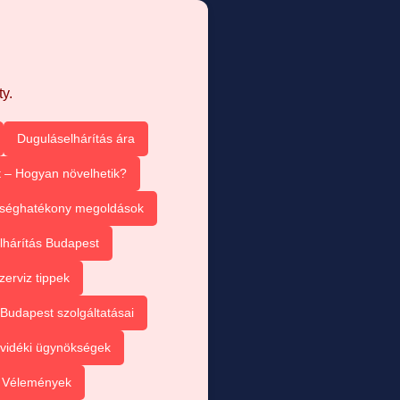
y.
Duguláselhárítás ára
 – Hogyan növelhetik?
tséghatékony megoldások
lhárítás Budapest
zerviz tippek
Budapest szolgáltatásai
vidéki ügynökségek
– Vélemények