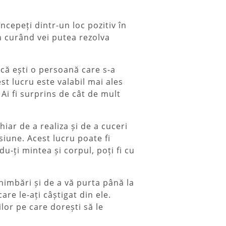
începeți dintr-un loc pozitiv în
În curând vei putea rezolva
acă ești o persoană care s-a
est lucru este valabil mai ales
Ai fi surprins de cât de mult
iar de a realiza și de a cuceri
siune. Acest lucru poate fi
-ți mintea și corpul, poți fi cu
himbări și de a vă purta până la
are le-ați câștigat din ele.
ilor pe care dorești să le