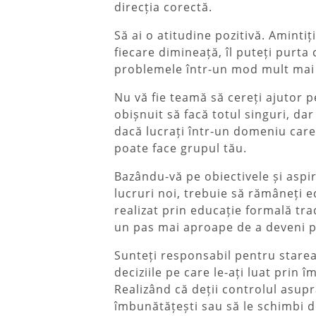
direcția corectă.
Să ai o atitudine pozitivă. Amintiț
fiecare dimineață, îl puteți purta
problemele într-un mod mult mai
Nu vă fie teamă să cereți ajutor p
obișnuit să facă totul singuri, dar 
dacă lucrați într-un domeniu care
poate face grupul tău.
Bazându-vă pe obiectivele și aspir
lucruri noi, trebuie să rămâneți e
realizat prin educație formală tra
un pas mai aproape de a deveni pe
Sunteți responsabil pentru starea 
deciziile pe care le-ați luat prin î
Realizând că deții controlul asupra 
îmbunătățești sau să le schimbi d