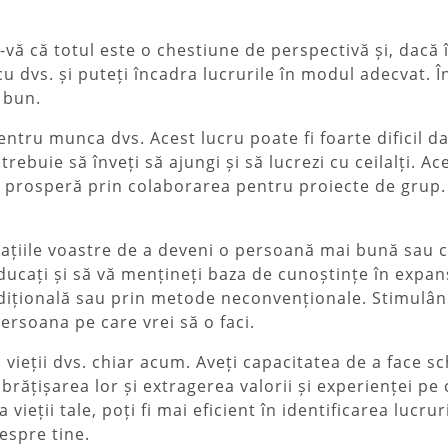
i-vă că totul este o chestiune de perspectivă și, dacă 
 cu dvs. și puteți încadra lucrurile în modul adecvat. 
 bun.
entru munca dvs. Acest lucru poate fi foarte dificil d
trebuie să înveți să ajungi și să lucrezi cu ceilalți. Ac
 prosperă prin colaborarea pentru proiecte de grup. 
ațiile voastre de a deveni o persoană mai bună sau ch
ducați și să vă mențineți baza de cunoștințe în expan
dițională sau prin metode neconvenționale. Stimulându
rsoana pe care vrei să o faci.
vieții dvs. chiar acum. Aveți capacitatea de a face sc
mbrățișarea lor și extragerea valorii și experienței pe c
vieții tale, poți fi mai eficient în identificarea lucrur
espre tine.