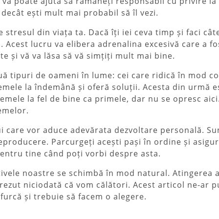
u vă poate ajuta să rămâneți responsabil cu privire la
decât ești mult mai probabil să îl vezi.
stresul din viața ta. Dacă îți iei ceva timp și faci cât
. Acest lucru va elibera adrenalina excesivă care a fo
e și vă va lăsa să vă simțiți mult mai bine.
două tipuri de oameni în lume: cei care ridică în mod 
mele la îndemână și oferă soluții. Acesta din urmă este
lemele la fel de bine ca primele, dar nu se opresc aici.
lemelor.
i care vor aduce adevărata dezvoltare personală. Sunt
 reproducere. Parcurgeți acești pași în ordine și asigu
pentru tine când poți vorbi despre asta.
ctivele noastre se schimbă în mod natural. Atingerea a
zut niciodată că vom călători. Acest articol ne-ar p
furcă și trebuie să facem o alegere.