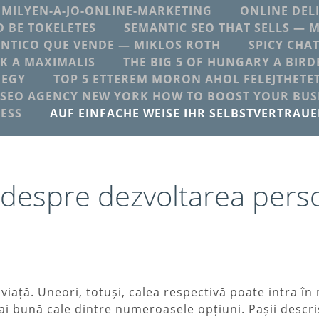
MILYEN-A-JO-ONLINE-MARKETING
ONLINE DEL
 BE TOKELETES
SEMANTIC SEO THAT SELLS — 
NTICO QUE VENDE — MIKLOS ROTH
SPICY CHA
K A MAXIMALIS
THE BIG 5 OF HUNGARY A BIRD
 EGY
TOP 5 ETTEREM MORON AHOL FELEJTHETE
SEO AGENCY NEW YORK HOW TO BOOST YOUR BUSI
ESS
AUF EINFACHE WEISE IHR SELBSTVERTRAU
e despre dezvoltarea pers
 viață. Uneori, totuși, calea respectivă poate intra î
 bună cale dintre numeroasele opțiuni. Pașii descriși 