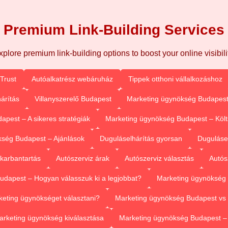
Premium Link-Building Services
xplore premium link-building options to boost your online visibilit
Trust
Autóalkatrész webáruház
Tippek otthoni vállalkozáshoz
árítás
Villanyszerelő Budapest
Marketing ügynökség Budapest
pest – A sikeres stratégiák
Marketing ügynökség Budapest – Köl
ség Budapest – Ajánlások
Duguláselhárítás gyorsan
Duguláse
 karbantartás
Autószerviz árak
Autószerviz választás
Autós
dapest – Hogyan válasszuk ki a legjobbat?
Marketing ügynökség 
eting ügynökséget választani?
Marketing ügynökség Budapest vs 
arketing ügynökség kiválasztása
Marketing ügynökség Budapest 