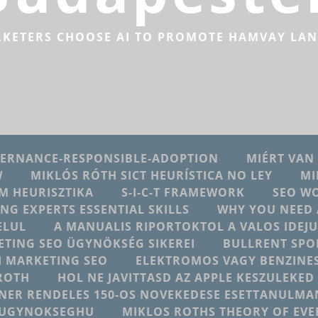
RKETERS CHOOSE AI TO PROMOTE HAMVAY LA
VERNANCE-RESPONSIBLE-ADOPTION
MIÉRT VAN
W
MIKLÓS RÓTH SICT HEURÍSTICA NO LEY
MI
M HEURISZTIKA
S-I-C-T FRAMEWORK
SEO W
ING EXPERTS ESSENTIAL SKILLS
WHY YOU NEED 
ELUL
A MANUALIS RIPORTOKTOL A VALOS IDE
ETING SEO ÜGYNÖKSÉG SIKEREI
BULLRENT SPO
AI MARKETING SEO
ELEKTROMOS VAGY BENZINES
ROTH
HOL NE JAVITTASD AZ APPLE KESZULEKE
NER RENDELES 150-OS NOVEKEDESE ESETTANULMA
NGUGYNOKSEGHU
MIKLOS ROTHS THEORY OF EV