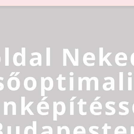
ldal Neke
sőoptimali
inképítéss
Budapeste