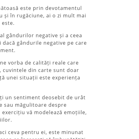
sănătoasă este prin devotamentul
u și în rugăciune, ai o zi mult mai
 este.
 al gândurilor negative și a ceea
ți dacă gândurile negative pe care
oment.
ine vorba de calități reale care
, cuvintele din carte sunt doar
ță unei situații este experiența
ți un sentiment deosebit de urât
bile sau măgulitoare despre
 exercițiu vă modelează emoțiile,
ilor.
faci ceva pentru ei, este minunat