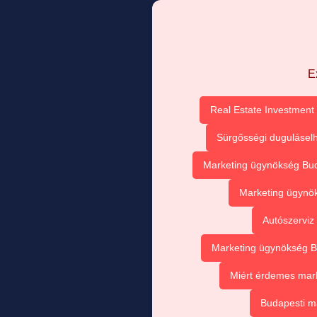
E
Real Estate Investment 
Sürgősségi duguláselh
Marketing ügynökség Buda
Marketing ügynök
Autószerviz
Marketing ügynökség Bu
Miért érdemes mark
Budapesti m