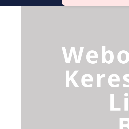
Webo
Kere
L