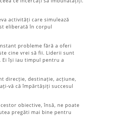
 ceea ce încercați să îmbunătățiți.
eva activități care simulează
st eliberată în corpul
constant probleme fără a oferi
 cine vrei să fii. Liderii sunt
 Ei își iau timpul pentru a
 direcție, destinație, acțiune,
rați-vă că împărtășiți succesul
cestor obiective, însă, ne poate
utea pregăti mai bine pentru