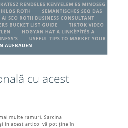
IKATESZ RENDELES KENYELEM ES MINOSEG
MIKLOS ROTH
SEMANTISCHES SEO DAS
T AI SEO ROTH BUSINESS CONSULTANT
ERS BUCKET LIST GUIDE
TIKTOK VIDEO
TLEN
HOGYAN HAT A LINKÉPÍTÉS A
NESS'S
USEFUL TIPS TO MARKET YOUR
EN AUFBAUEN
onală cu acest
n mai multe ramuri. Sarcina
în acest articol vă pot ține în